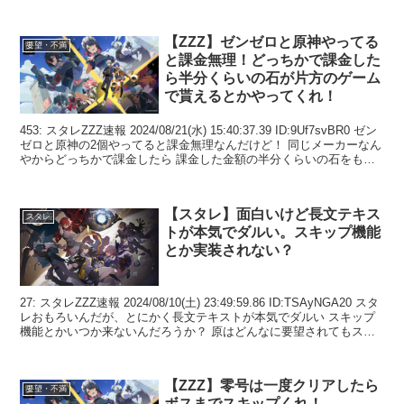
【ZZZ】ゼンゼロと原神やってる
要望・不満
と課金無理！どっちかで課金した
ら半分くらいの石が片方のゲーム
で貰えるとかやってくれ！
453: スタレZZZ速報 2024/08/21(水) 15:40:37.39 ID:9Uf7svBR0 ゼン
ゼロと原神の2個やってると課金無理なんだけど！ 同じメーカーなん
やからどっちかで課金したら 課金した金額の半分くらいの石をもう
一個...
【スタレ】面白いけど長文テキス
スタレ
トが本気でダルい。スキップ機能
とか実装されない？
27: スタレZZZ速報 2024/08/10(土) 23:49:59.86 ID:TSAyNGA20 スタ
レおもろいんだが、とにかく長文テキストが本気でダルい スキップ
機能とかいつか来ないんだろうか？ 原はどんなに要望されてもスト
ーリー読...
【ZZZ】零号は一度クリアしたら
要望・不満
ボスまでスキップくれ！