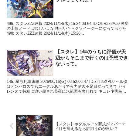
496: スタレZZZ速報 2024/11/14(木) 15:24:08.64 ID:OER3x2Aa0 激変
の上位ノードは欲しいよな 柳引いたらクソイージーになってもうた
498: スタレZZZ速報 2024/11/14(木) 15:26...
【スタレ】1年のうちに評価が天
キャラ
辺からそこまで行くのは予想でき
ないって。
145: 星穹列車速報 2026/06/16(火) 08:52:06.47 ID:zHI8eXPb0 ヘルタ
はオンパロスでもエーグルあたりで火力耐久不足目立ってきて セイ
レンスで持続に追い越され長夜に氷範囲も奪われて キュレネ実装さ
れる頃に...
【スタレ】ホタルルアン新規が２パーテ
ィ目を揃えるなら誰狙うのが良い？