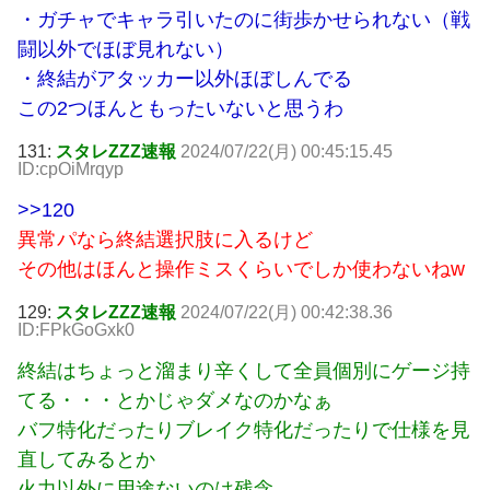
・ガチャでキャラ引いたのに街歩かせられない（戦
闘以外でほぼ見れない）
・終結がアタッカー以外ほぼしんでる
この2つほんともったいないと思うわ
131:
スタレZZZ速報
2024/07/22(月) 00:45:15.45
ID:cpOiMrqyp
>>120
異常パなら終結選択肢に入るけど
その他はほんと操作ミスくらいでしか使わないねw
129:
スタレZZZ速報
2024/07/22(月) 00:42:38.36
ID:FPkGoGxk0
終結はちょっと溜まり辛くして全員個別にゲージ持
てる・・・とかじゃダメなのかなぁ
バフ特化だったりブレイク特化だったりで仕様を見
直してみるとか
火力以外に用途ないのは残念