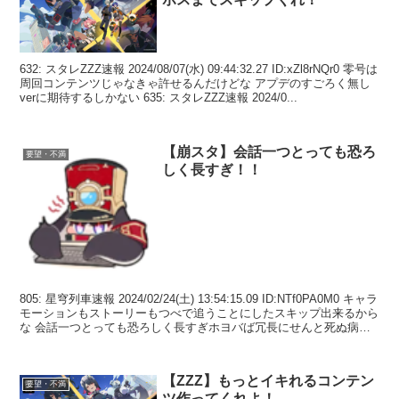
632: スタレZZZ速報 2024/08/07(水) 09:44:32.27 ID:xZl8rNQr0 零号は
周回コンテンツじゃなきゃ許せるんだけどな アプデのすごろく無し
verに期待するしかない 635: スタレZZZ速報 2024/0...
【崩スタ】会話一つとっても恐ろ
要望・不満
しく長すぎ！！
805: 星穹列車速報 2024/02/24(土) 13:54:15.09 ID:NTf0PA0M0 キャラ
モーションもストーリーもつべで追うことにしたスキップ出来るから
な 会話一つとっても恐ろしく長すぎホヨバば冗長にせんと死ぬ病気
か？くだ...
【ZZZ】もっとイキれるコンテン
要望・不満
ツ作ってくれよ！