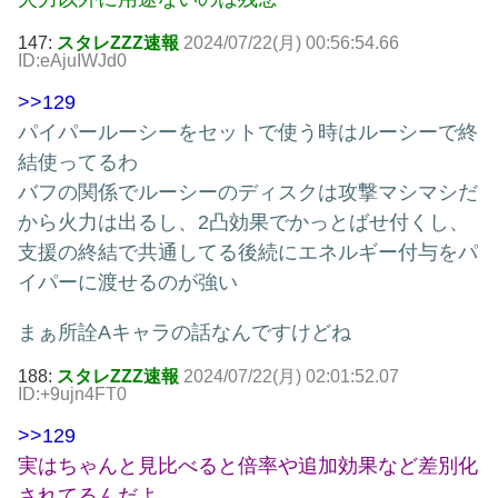
147:
スタレZZZ速報
2024/07/22(月) 00:56:54.66
ID:eAjuIWJd0
>>129
パイパールーシーをセットで使う時はルーシーで終
結使ってるわ
バフの関係でルーシーのディスクは攻撃マシマシだ
から火力は出るし、2凸効果でかっとばせ付くし、
支援の終結で共通してる後続にエネルギー付与をパ
イパーに渡せるのが強い
まぁ所詮Aキャラの話なんですけどね
188:
スタレZZZ速報
2024/07/22(月) 02:01:52.07
ID:+9ujn4FT0
>>129
実はちゃんと見比べると倍率や追加効果など差別化
されてるんだよ