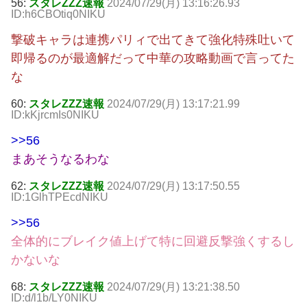
56:
スタレZZZ速報
2024/07/29(月) 13:16:26.93
ID:h6CBOtiq0NIKU
撃破キャラは連携パリィで出てきて強化特殊吐いて
即帰るのが最適解だって中華の攻略動画で言ってた
な
60:
スタレZZZ速報
2024/07/29(月) 13:17:21.99
ID:kKjrcmIs0NIKU
>>56
まあそうなるわな
62:
スタレZZZ速報
2024/07/29(月) 13:17:50.55
ID:1GlhTPEcdNIKU
>>56
全体的にブレイク値上げて特に回避反撃強くするし
かないな
68:
スタレZZZ速報
2024/07/29(月) 13:21:38.50
ID:d/l1b/LY0NIKU