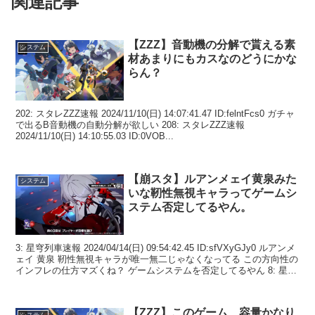
関連記事
【ZZZ】音動機の分解で貰える素
システム
材あまりにもカスなのどうにかな
らん？
202: スタレZZZ速報 2024/11/10(日) 14:07:41.47 ID:felntFcs0 ガチャ
で出るB音動機の自動分解が欲しい 208: スタレZZZ速報
2024/11/10(日) 14:10:55.03 ID:0VOB...
【崩スタ】ルアンメェイ黄泉みた
システム
いな靭性無視キャラってゲームシ
ステム否定してるやん。
3: 星穹列車速報 2024/04/14(日) 09:54:42.45 ID:sfVXyGJy0 ルアンメ
ェイ 黄泉 靭性無視キャラが唯一無二じゃなくなってる この方向性の
インフレの仕方マズくね？ ゲームシステムを否定してるやん 8: 星
穹...
【ZZZ】このゲーム、容量かなり
システム