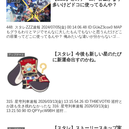
多いけどドコに使ってるんや？
448: スタレZZZ速報 2024/07/05(金) 00:14:06.48 ID:GUeZ3cox0 MAP
もグラもわりとマジでそんなに大したもんでもないと思うんだけどこ
の容量ってどこに使ってるんや？ 俺みたいな違いが分からないゴミ
がそ...
【スタレ】今後も新しい星のたび
アップデート
に新運命出すのかね。
315: 星穹列車速報 2026/03/13(金) 13:15:54.26 ID:TH9EVOTf0 巡狩と
か誰も生き残れなかったな 316: 星穹列車速報 2026/03/13(金)
13:21:50.90 ID:QPYycW9BH 巡狩...
【スタレ】ストーリースキップ実
アップデート