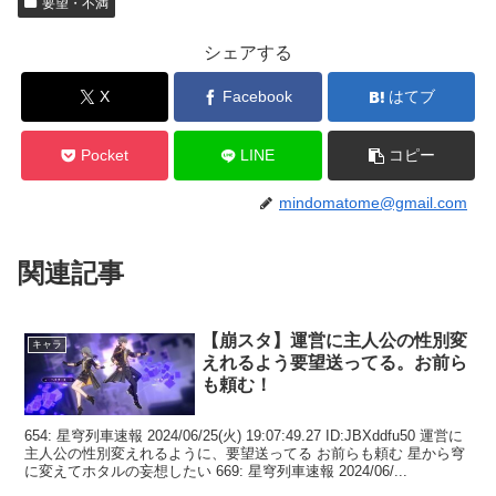
要望・不満
シェアする
X
Facebook
はてブ
Pocket
LINE
コピー
mindomatome@gmail.com
関連記事
【崩スタ】運営に主人公の性別変
キャラ
えれるよう要望送ってる。お前ら
も頼む！
654: 星穹列車速報 2024/06/25(火) 19:07:49.27 ID:JBXddfu50 運営に
主人公の性別変えれるように、要望送ってる お前らも頼む 星から穹
に変えてホタルの妄想したい 669: 星穹列車速報 2024/06/...