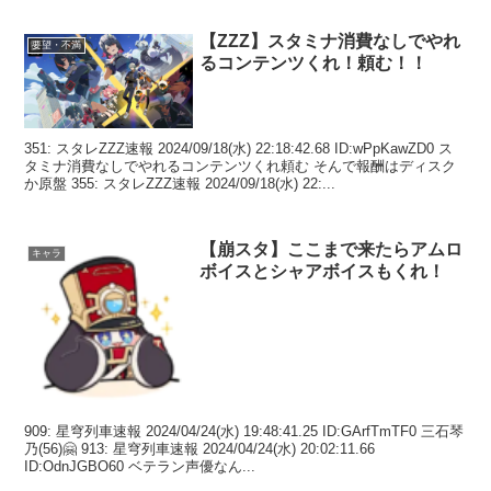
【ZZZ】スタミナ消費なしでやれ
要望・不満
るコンテンツくれ！頼む！！
351: スタレZZZ速報 2024/09/18(水) 22:18:42.68 ID:wPpKawZD0 ス
タミナ消費なしでやれるコンテンツくれ頼む そんで報酬はディスク
か原盤 355: スタレZZZ速報 2024/09/18(水) 22:...
【崩スタ】ここまで来たらアムロ
キャラ
ボイスとシャアボイスもくれ！
909: 星穹列車速報 2024/04/24(水) 19:48:41.25 ID:GArfTmTF0 三石琴
乃(56)🤗 913: 星穹列車速報 2024/04/24(水) 20:02:11.66
ID:OdnJGBO60 ベテラン声優なん...