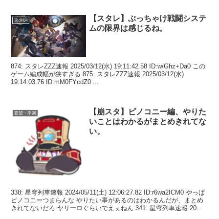
【スタレ】ぶっちゃけ戦闘システ
スタレ
ムの限界は感じるね。
874: スタレZZZ速報 2025/03/12(水) 19:11:42.58 ID:w/Ghz+Da0 この
ゲーム編成幅が狭すぎる 875: スタレZZZ速報 2025/03/12(水)
19:14:03.76 ID:mM0FYcdZ0 ...
【崩スタ】ピノコニー編、やりた
要望・不満
いことはわかるがまとめきれてな
い。
338: 星穹列車速報 2024/05/11(土) 12:06:27.82 ID:r6wa2ICM0 やっぱ
ピノコニーつまらんな やりたい事があるのはわかるんだが、まとめ
きれてないだろ ヤリーロぐらいでえぇねん 341: 星穹列車速報 20...