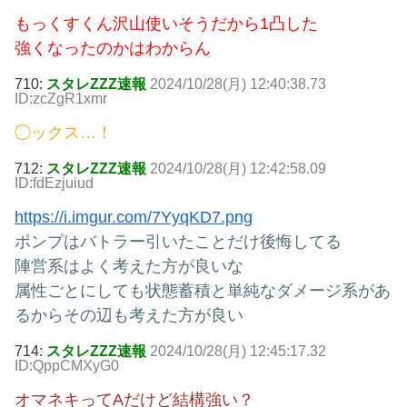
もっくすくん沢山使いそうだから1凸した
強くなったのかはわからん
710:
スタレZZZ速報
2024/10/28(月) 12:40:38.73
ID:zcZgR1xmr
◯ックス…！
712:
スタレZZZ速報
2024/10/28(月) 12:42:58.09
ID:fdEzjuiud
https://i.imgur.com/7YyqKD7.png
ポンプはバトラー引いたことだけ後悔してる
陣営系はよく考えた方が良いな
属性ごとにしても状態蓄積と単純なダメージ系があ
るからその辺も考えた方が良い
714:
スタレZZZ速報
2024/10/28(月) 12:45:17.32
ID:QppCMXyG0
オマネキってAだけど結構強い？