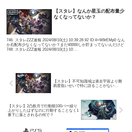
【スタレ】なんか星玉の配布量少
スタレ
なくなってないか？
746: スタレZZZ速報 2024/08/10(土) 10:39:28.92 ID:4+W9rEMp0 なん
か石配布少なくなってないか？まだ40000しか貯まってないんだけど
748: スタレZZZ速報 2024/08/10(土) 10:...
【スタレ】不可知識域は過去宇宙より難
易度低いせいで特に語ることがない…
【スタレ】2凸飲月で行動順100パー繰り
上がりしたはずなのに行動することなく1
番下に落とされるの何で？