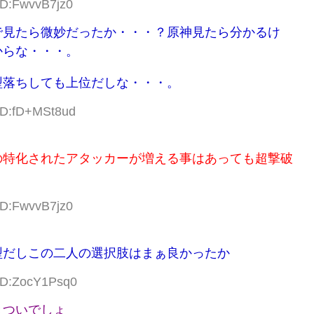
ID:FwvvB7jz0
で見たら微妙だったか・・・？原神見たら分かるけ
からな・・・。
型落ちしても上位だしな・・・。
 ID:fD+MSt8ud
の特化されたアタッカーが増える事はあっても超撃破
ID:FwvvB7jz0
型だしこの二人の選択肢はまぁ良かったか
 ID:ZocY1Psq0
きついでしょ