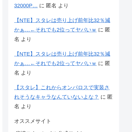
32000P…
に
匿名
より
【NTE】スタレは売り上げ前年比32％減
かぁ…←それでも2位ってヤバいｗ
に
匿
名
より
【NTE】スタレは売り上げ前年比32％減
かぁ…←それでも2位ってヤバいｗ
に
匿
名
より
【スタレ】これからオンパロスで実装さ
れそうなキャラなんていないよな？
に
匿
名
より
オススメサイト