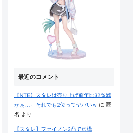
最近のコメント
【NTE】スタレは売り上げ前年比32％減
かぁ…←それでも2位ってヤバいｗ
に
匿
名
より
【スタレ】ファイノン2凸で虚構