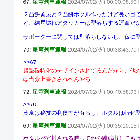
67:
星穹列車速報
2024/07/02(火) 00:30:08.50 
２凸餠黄泉と２凸餠ホタル作ったけど長い目
ど、結局壊れアタッカーは型落ちする運命だ
サポーターに関しては型落ちしないし、仮に
70:
星穹列車速報
2024/07/02(火) 00:38:43.79
>>67
超撃破特化のデザインされてるんだから、他
は当分上書きされへんやろ
72:
星穹列車速報
2024/07/02(火) 00:40:58.03 
>>70
黄泉は秘技の利便性が有るし、ホタルは特化
69:
星穹列車速報
2024/07/02(火) 00:35:10.15
ホタルが完封される時って他の編成出しても