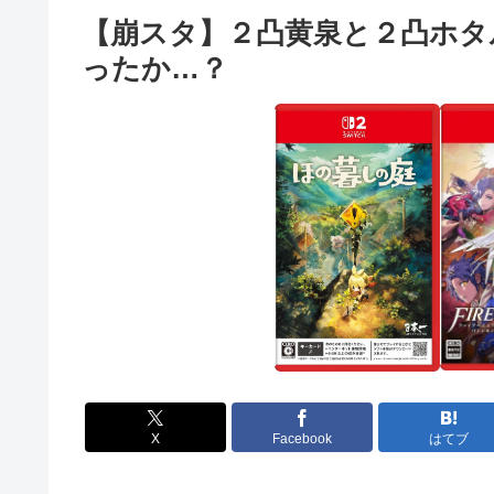
【崩スタ】２凸黄泉と２凸ホタ
ったか…？
X
Facebook
はてブ