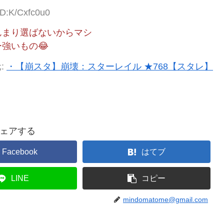
ID:K/Cxfc0u0
んまり選ばないからマシ
強いもの😂
:
・【崩スタ】崩壊：スターレイル ★768【スタレ】
ェアする
Facebook
はてブ
LINE
コピー
mindomatome@gmail.com