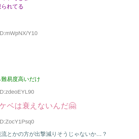
限られてる
6 ID:mWpNX/Y10
ら難易度高いだけ
 ID:zdeoEYL90
ケベは衰えないんだ🤗
 ID:ZocY1Psq0
鏡流とかの方が出撃減りそうじゃないか…？