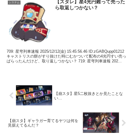
【スタレ】星4光円錐って売った
システム
ら取返しつかない？
709: 星穹列車速報 2025/12/12(金) 15:45:56.46 ID:zGABQupp01212
キャストリスの餅がすり抜けた時にむかついて配布の4光円すい売っ
ぱらったんだけど、取り返しつかない？ 719: 星穹列車速報 202...
【崩スタ】星5二枚抜きとか見たことな
い…
【崩スタ】ギャラガー育てるヤツは何を
見据えてるんだ？