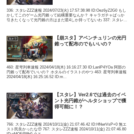
336: スタレZZZ速報 2024/07/23(火) 17:57:38.98 ID:Oez6yZ2G0 もし
かしてこのゲーム光円錐って結構重要なんか？ キャラガチャばっか
引きたくなって光円錐の方はまだ星4しか持ってないわ 337: スタレ...
【崩スタ】アベンチュリンの光円
キャラ
錐って配布のでもいいの？
460: 星穹列車速報 2024/04/18(木) 16:16:27.30 ID:LanlP4YOa 阿部の
円錐って配布でいいの？ ホタルのイラストのやつ 463: 星穹列車速報
2024/04/18(木) 16:25:16.52 ID:m...
【スタレ】Ver2.6では過去のイベ
アップデート
ント光円錐がヘルタショップで獲
得可能に！？
766: スタレZZZ速報 2024/10/11(金) 21:07:46.42 ID:HNwrVsP+0 無エ
スト民良かったな🥺 767: スタレZZZ速報 2024/10/11(金) 21:07:46.80
ID:eMO5/P8b0 クエ...