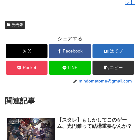
レ】
光円錐
シェアする
X
Facebook
はてブ
Pocket
LINE
コピー
mindomatome@gmail.com
関連記事
【スタレ】もしかしてこのゲー
スタレ
ム、光円錐って結構重要なんか？