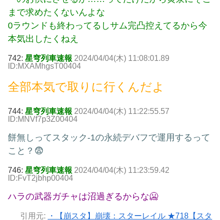
まで求めたくないんよな
0ラウンドも終わってるしサム完凸控えてるから今
本気出したくねえ
742:
星穹列車速報
2024/04/04(木) 11:08:01.89
ID:MXAMhgsT00404
全部本気で取りに行くんだよ
744:
星穹列車速報
2024/04/04(木) 11:22:55.57
ID:MNVf7p3Z00404
餅無しってスタック-1の永続デバフで運用するって
こと？😨
746:
星穹列車速報
2024/04/04(木) 11:23:59.42
ID:FvT2jbhp00404
ハラの武器ガチャは沼過ぎるからな🥶
引用元:
・【崩スタ】崩壊：スターレイル ★718【スタ