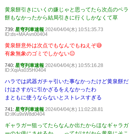
黄泉餅引きにいくの嫌じゃと思ってたら次点のペラ
餅もなかったから結局引きに行くしかなくて草
739:
星穹列車速報
2024/04/04(木) 10:51:35.73
ID:ds+MAAvn00404
黄泉餅意外は次点でもなんでもねえぞ😅
有象無象のゴミでしかない😑
740:
星穹列車速報
2024/04/04(木) 10:55:16.28
ID:XqiAs035H0404
ハラでは武器ガチャ引いた事なかったけど黄泉餅だ
けはさすがに引かざるをえなかったわ
まともに使うならないとストレスすぎる
741:
星穹列車速報
2024/04/04(木) 11:02:28.81
ID:iIKu9xW8d0404
ギャラガー狙ってたらなんか出たからほなギャラガ
ーのお供にさせるか……ってだけだから黄泉にそこ