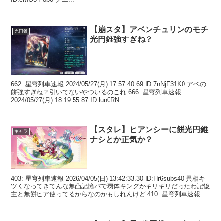
【崩スタ】アベンチュリンのモチ
光円錐
光円錐強すぎね？
662: 星穹列車速報 2024/05/27(月) 17:57:40.69 ID:7nNjF31K0 アベの
餅強すぎね？引いてないやついるのこれ 666: 星穹列車速報
2024/05/27(月) 18:19:55.87 ID:lun0RN...
【スタレ】ヒアンシーに餅光円錐
キャラ
ナシとか正気か？
403: 星穹列車速報 2026/04/05(日) 13:42:33.30 ID:Hr6subs40 異相キ
ツくなってきてんな無凸記憶パで弱体キングがギリギリだったわ記憶
主と無餅ヒア使ってるからなのかもしれんけど 410: 星穹列車速報
2...