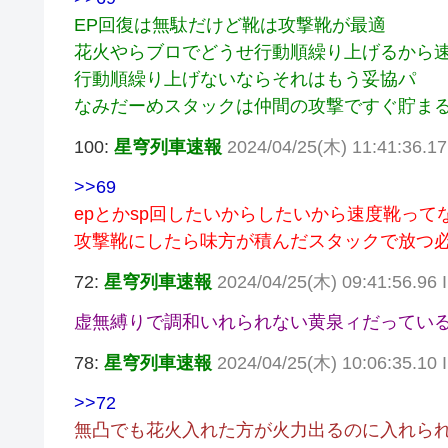
EP回復は無駄だけど靴は攻撃靴が最適
花火やらブロでどうせ行動順繰り上げるから
行動順繰り上げないならそれはもう妥協パ
なみだーめスタックは仲間の攻撃ですぐ貯ま
100:
星穹列車速報
2024/04/25(木) 11:41:36.17
>>69
epとかsp回したいからしたいから速度靴って
攻撃靴にしたら味方が積んだスタックで放つ
72:
星穹列車速報
2024/04/25(木) 09:41:56.9
虚無縛りで調和いれられない黄泉ィだってい
78:
星穹列車速報
2024/04/25(木) 10:06:35.10 I
>>72
無凸でも花火入れた方が火力出るのに入れら