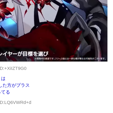
ID:+XiIZT9G0
とは
した方がプラス
ってる
8 ID:LQ6VWRd+d