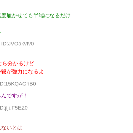
速度履かせても半端になるだけ
る
 ID:JVOakvtv0
なら分かるけど…
必殺が強力になるよ
6 ID:15KQAGnB0
るんですが！
D:jljuF5EZ0
れないとは