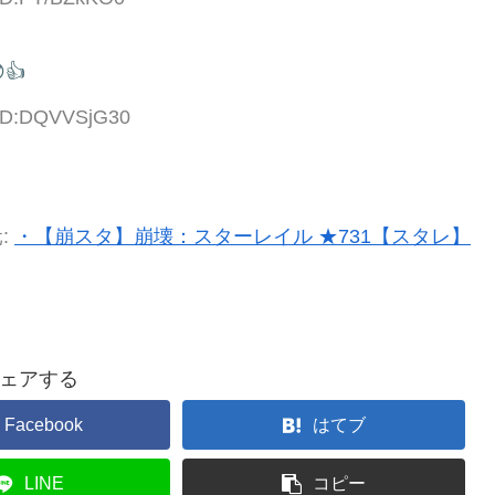
👍
 ID:DQVVSjG30
:
・【崩スタ】崩壊：スターレイル ★731【スタレ】
ェアする
Facebook
はてブ
LINE
コピー