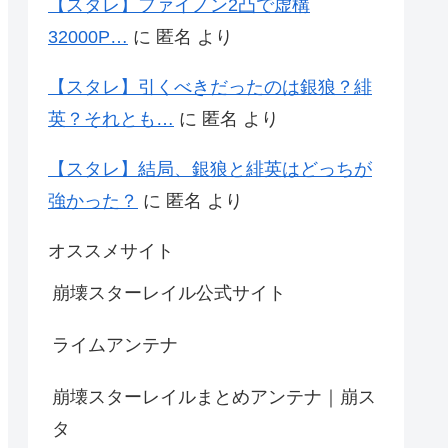
【スタレ】ファイノン2凸で虚構
32000P…
に
匿名
より
【スタレ】引くべきだったのは銀狼？緋
英？それとも…
に
匿名
より
【スタレ】結局、銀狼と緋英はどっちが
強かった？
に
匿名
より
オススメサイト
崩壊スターレイル公式サイト
ライムアンテナ
崩壊スターレイルまとめアンテナ｜崩ス
タ