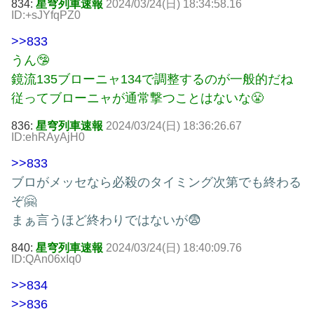
834:
星穹列車速報
2024/03/24(日) 18:34:58.16
ID:+sJYfqPZ0
>>833
うん🤥
鏡流135ブローニャ134で調整するのが一般的だね
従ってブローニャが通常撃つことはないな😤
836:
星穹列車速報
2024/03/24(日) 18:36:26.67
ID:ehRAyAjH0
>>833
ブロがメッセなら必殺のタイミング次第でも終わる
ぞ🤗
まぁ言うほど終わりではないが😨
840:
星穹列車速報
2024/03/24(日) 18:40:09.76
ID:QAn06xIq0
>>834
>>836