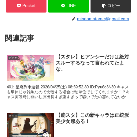
Pocket
LINE
コピー
mindomatome@gmail.com
関連記事
【スタレ】ヒアンシーだけは絶対
ガチャ
スルーするなって言われてたよ
な。
401: 星穹列車速報 2026/04/25(土) 08:59:52.80 ID:Pyu6c3N30 キャス
も単体じゃ雑魚なので比較する場合は軸単位でしてくれますか！？キ
ャス実装時に弱いし演出長すぎ重すぎって騒いでたの忘れてないから
な？おま...
【崩スタ】この新キャラは正統派
キャラ
美少女感ある！