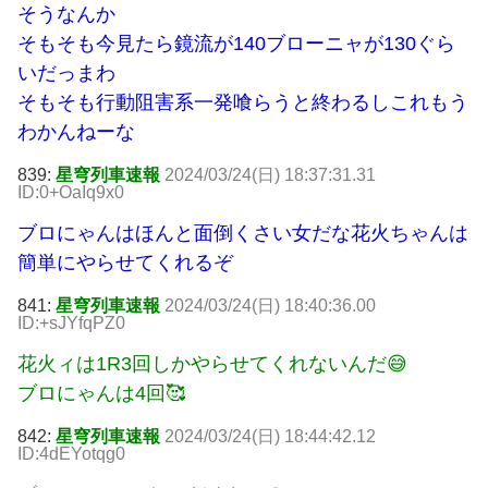
そうなんか
そもそも今見たら鏡流が140ブローニャが130ぐら
いだっまわ
そもそも行動阻害系一発喰らうと終わるしこれもう
わかんねーな
839:
星穹列車速報
2024/03/24(日) 18:37:31.31
ID:0+OaIq9x0
ブロにゃんはほんと面倒くさい女だな花火ちゃんは
簡単にやらせてくれるぞ
841:
星穹列車速報
2024/03/24(日) 18:40:36.00
ID:+sJYfqPZ0
花火ィは1R3回しかやらせてくれないんだ😅
ブロにゃんは4回🥰
842:
星穹列車速報
2024/03/24(日) 18:44:42.12
ID:4dEYotqg0