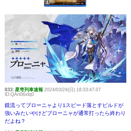
833:
星穹列車速報
2024/03/24(日) 18:33:47.07
ID:QAn06xIq0
鏡流ってブローニャより1スピード落とすビルドが
強いみたいやけどブローニャが通常打ったら終わり
だよね？