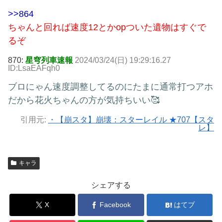
>>864
ちゃんと回れば速度12とかopついた遺物はすぐで
るぞ
870:
星穹列車速報
2024/03/24(日) 19:29:16.27
ID:LsaEAFqh0
ブロにゃん速度調整してるのにたまに通常打つアホ
だから花火ちゃんの方が気持ちいい🥰
引用元:
・【崩スタ】崩壊：スターレイル ★707【スタ
レ】
キャラ
シェアする
X
Facebook
はてブ