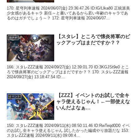
170: 星穹列車速報 2024/06/07(金) 23:36:47.26 ID:lG/Llka80 正統派美
少女感があるキャラ 新任～と書いてあるから若い年齢のキャラであ
るのはガチでしょう～？ 172: 星穹列車速報 2024/06/07...
【スタレ】ところで懐炎将軍のピ
ガチャ
ックアップはまだですか？？
166: スタレZZZ速報 2024/09/27(金) 12:39:01.70 ID:3KGJSt9e0 とこ
ろで懐炎将軍のピックアップはまだですか？？ 170: スタレZZZ速報
2024/09/27(金) 13:18:47.54 ID:...
【ZZZ】イベントのお試しで全キ
イベント
ャラ使えるじゃん！←一部使えな
いんだよなぁ…
150: スタレZZZ速報 2024/09/11(水) 08:50:11.46 ID:RwTeqd0D0 イベ
のお試し全キャラ使えるじゃん 試したかった編成やり放題だな 153:
スタレZZZ速報 2024/09/11(水) 09:08:4...