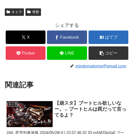
キャラ
考察
シェアする
X
Facebook
はてブ
Pocket
LINE
コピー
mindomatome@gmail.com
関連記事
【崩スタ】ブートヒル欲しいな
キャラ
ー。←ブートヒルは罠だって言っ
てるよ？
244: 星穹列車速報 2024/05/28(火) 23:07:46.02 ID:mAM33pVa0 ブー