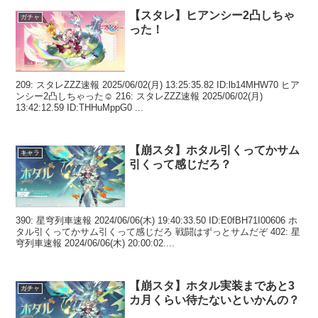
【スタレ】ヒアンシー2凸しちゃ
ガチャ
った！
209: スタレZZZ速報 2025/06/02(月) 13:25:35.82 ID:lb14MHW70 ヒア
ンシー2凸しちゃった☺ 216: スタレZZZ速報 2025/06/02(月)
13:42:12.59 ID:THHuMppG0 ...
【崩スタ】ホタル引くってかサム
キャラ
引くって感じだろ？
390: 星穹列車速報 2024/06/06(木) 19:40:33.50 ID:E0fBH71I00606 ホ
タル引くってかサム引くって感じだろ 戦闘はずっとサムだぞ 402: 星
穹列車速報 2024/06/06(木) 20:00:02....
【崩スタ】ホタル実装まであと3
ガチャ
カ月くらい待たないといかんの？