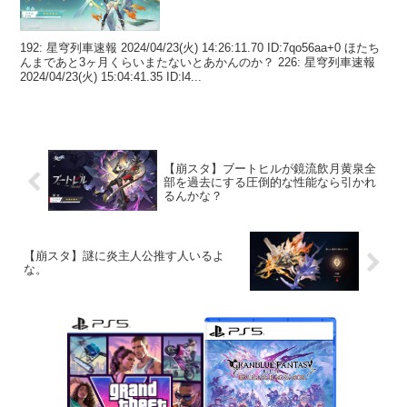
192: 星穹列車速報 2024/04/23(火) 14:26:11.70 ID:7qo56aa+0 ほたち
んまであと3ヶ月くらいまたないとあかんのか？ 226: 星穹列車速報
2024/04/23(火) 15:04:41.35 ID:l4...
【崩スタ】ブートヒルが鏡流飲月黄泉全
部を過去にする圧倒的な性能なら引かれ
るんかな？
【崩スタ】謎に炎主人公推す人いるよ
な。