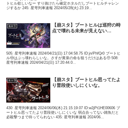
トヒル欲しいなー すり抜けたら確定ホタルだしブートヒルチャレン
ジするか 245: 星穹列車速報 2024/05/28(火) 23:19...
【崩スタ】ブートヒルは巡狩の時
キャラ
点で壊れる未来が見えない…
505: 星穹列車速報 2024/04/21(日) 17:04:58.75 ID:jn/PhfQr0 ブートヒ
ル🤠はぶっ壊れらしいな。さすが黄泉の命を狙うだけはある🥺 508:
星穹列車速報 2024/04/21(日) 17:20:44.0...
【崩スタ】ブートヒル思ってたよ
キャラ
り普段使いしにくいな。
430: 星穹列車速報 2024/06/06(木) 21:15:19.07 ID:w2jPt1HE00606 ブ
ートヒル思ってたより普段使いしにくいな 弱点合ってない雑魚だと
必殺撃つまで待ってられない 435: 星穹列車速報 2024/06...