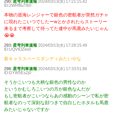
290:
星穹列車速報
2024/03/13(水) 17:21:15.42
ID:2WRf8uTB0
本物の巡海レンジャーで銀色の密航者が突然ガチャ
に現れたこいつでしたーwとかされたらストーリー
来るまで考察して待ってた連中が馬鹿みたいじゃん
😭😭
293:
星穹列車速報
2024/03/13(水) 17:28:15.49
ID:UQVtOZes0
新キャラスペースダンディみたいやな
298:
星穹列車速報
2024/03/13(水) 17:33:51.86
ID:DYW5Es2j0
そうかこいつも大柄な銀色の男性なのか
というかむしろこいつの方が銀色なんだが
もし密航者がこいつならあの感動のシーンで私が密
航者なのって深刻な顔つきで自白したホタルも馬鹿
みたいじゃないですか