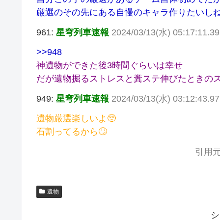
厳選のその先にある自慢のキャラ作りたいし
961:
星穹列車速報
2024/03/13(水) 05:17:11.3
>>948
神遺物ができた後3時間ぐらいは幸せ
だが遺物掘るストレスと糞ステ伸びたときの
949:
星穹列車速報
2024/03/13(水) 03:12:43.9
遺物厳選楽しいよ🥺
石割ってるから🙄
引用元
遺物
シ