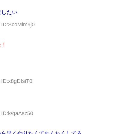
業したい
3 ID:ScoMlm9j0
た！
 ID:x8gDfsiT0
 ID:k/qaAsz50
から早くやりたくてわくわくしてる