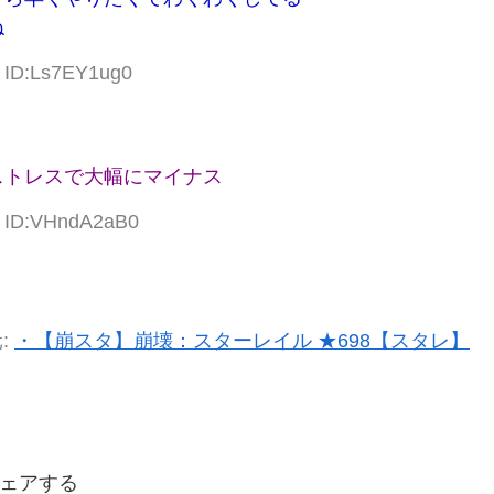
ね
9 ID:Ls7EY1ug0
ストレスで大幅にマイナス
7 ID:VHndA2aB0
:
・【崩スタ】崩壊：スターレイル ★698【スタレ】
ェアする