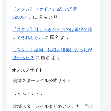
【スタレ】ファイノン2凸で虚構
32000P…
に
匿名
より
【スタレ】引くべきだったのは銀狼？緋
英？それとも…
に
匿名
より
【スタレ】結局、銀狼と緋英はどっちが
強かった？
に
匿名
より
オススメサイト
崩壊スターレイル公式サイト
ライムアンテナ
崩壊スターレイルまとめアンテナ｜崩ス