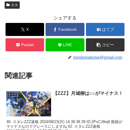
ネタ
シェアする
X
Facebook
はてブ
Pocket
LINE
コピー
mindomatome@gmail.com
関連記事
【ZZZ】月城柳は○○がマイナス！
キャラ
40: スタレZZZ速報 2024/09/23(月) 14:39:38.39 ID:2PsCJ8rq0 眼鏡が
マイナスなのでグレースにしますね 52: スタレZZZ速報