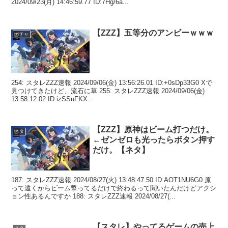
2024/09/23(月) 14:46:59.77 ID:7Hg/6a...
【ZZZ】五等分のアンビーｗｗｗ
ガチャ
254: スタレZZZ速報 2024/09/06(金) 13:56:26.01 ID:+0sDp33G0 Xで
見つけてきたけど、流石に草 255: スタレZZZ速報 2024/09/06(金)
13:58:12.02 ID:izSSuFKX...
【ZZZ】原神はビーム打つだけ。
ネタ
←ゼンゼロも光ったらボタン押す
だけ。【ネタ】
187: スタレZZZ速報 2024/08/27(火) 13:48:47.50 ID:AOT1NU6G0 原
って遠くからビーム撃ってるだけで終わるって聞いたんだけどアクシ
ョン性あるんですか 188: スタレZZZ速報 2024/08/27(...
【スタレ】やってるゲームの売上