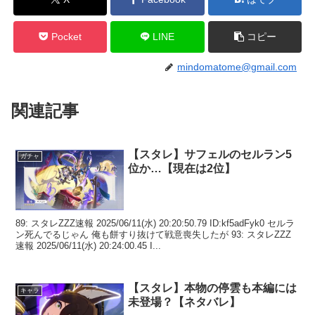
Pocket
LINE
コピー
mindomatome@gmail.com
関連記事
【スタレ】サフェルのセルラン5
ガチャ
位か…【現在は2位】
89: スタレZZZ速報 2025/06/11(水) 20:20:50.79 ID:kf5adFyk0 セルラ
ン死んでるじゃん 俺も餅すり抜けて戦意喪失したが 93: スタレZZZ
速報 2025/06/11(水) 20:24:00.45 I...
【スタレ】本物の停雲も本編には
キャラ
未登場？【ネタバレ】