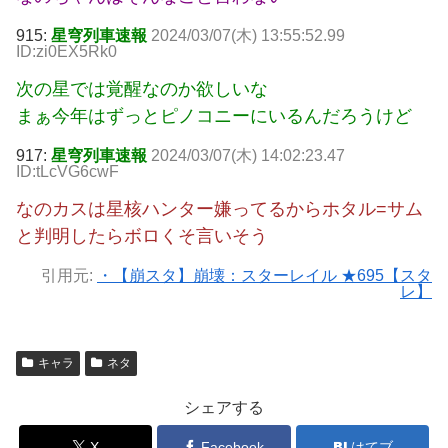
915:
星穹列車速報
2024/03/07(木) 13:55:52.99
ID:zi0EX5Rk0
次の星では覚醒なのか欲しいな
まぁ今年はずっとピノコニーにいるんだろうけど
917:
星穹列車速報
2024/03/07(木) 14:02:23.47
ID:tLcVG6cwF
なのカスは星核ハンター嫌ってるからホタル=サム
と判明したらボロくそ言いそう
引用元:
・【崩スタ】崩壊：スターレイル ★695【スタ
レ】
キャラ
ネタ
シェアする
X
Facebook
はてブ