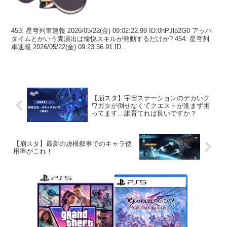
453: 星穹列車速報 2026/05/22(金) 09:02:22.99 ID:0hPJlp2G0 アッハ
タイムとかいう糞演出は愉悦スキルが発動するだけか? 454: 星穹列
車速報 2026/05/22(金) 09:23:56.91 ID...
【崩スタ】宇宙ステーションのデカいク
ワガタが倒せなくてクエストが進まず困
ってます…誰育てれば良いですか？
【崩スタ】最新の虚構叙事でのキャラ使
用率がこれ！