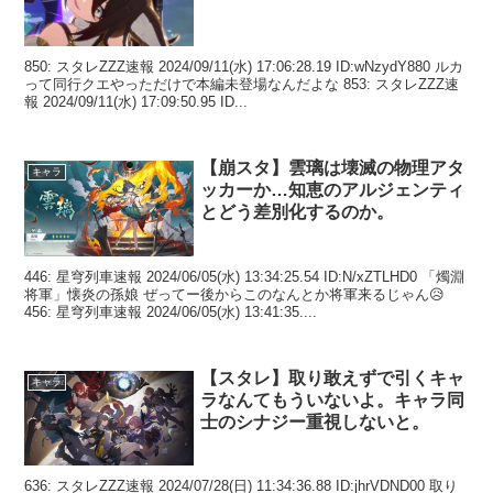
850: スタレZZZ速報 2024/09/11(水) 17:06:28.19 ID:wNzydY880 ルカ
って同行クエやっただけで本編未登場なんだよな 853: スタレZZZ速
報 2024/09/11(水) 17:09:50.95 ID...
【崩スタ】雲璃は壊滅の物理アタ
キャラ
ッカーか…知恵のアルジェンティ
とどう差別化するのか。
446: 星穹列車速報 2024/06/05(水) 13:34:25.54 ID:N/xZTLHD0 「燭淵
将軍」懐炎の孫娘 ぜってー後からこのなんとか将軍来るじゃん😥
456: 星穹列車速報 2024/06/05(水) 13:41:35....
【スタレ】取り敢えずで引くキャ
キャラ
ラなんてもういないよ。キャラ同
士のシナジー重視しないと。
636: スタレZZZ速報 2024/07/28(日) 11:34:36.88 ID:jhrVDND00 取り