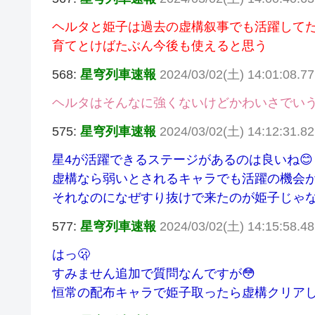
ヘルタと姫子は過去の虚構叙事でも活躍して
育てとけばたぶん今後も使えると思う
568:
星穹列車速報
2024/03/02(土) 14:01:08.7
ヘルタはそんなに強くないけどかわいさでいう
575:
星穹列車速報
2024/03/02(土) 14:12:31.8
星4が活躍できるステージがあるのは良いね😊
虚構なら弱いとされるキャラでも活躍の機会が
それなのになぜすり抜けで来たのが姫子じゃな
577:
星穹列車速報
2024/03/02(土) 14:15:58.4
はっ🫢
すみません追加で質問なんですが😳
恒常の配布キャラで姫子取ったら虚構クリアし