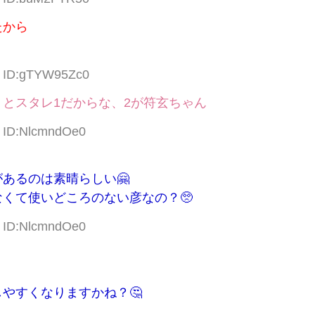
たから
7 ID:gTYW95Zc0
とスタレ1だからな、2が符玄ちゃん
2 ID:NlcmndOe0
あるのは素晴らしい🤗
くて使いどころのない彦なの？🥺
8 ID:NlcmndOe0
やすくなりますかね？🤔