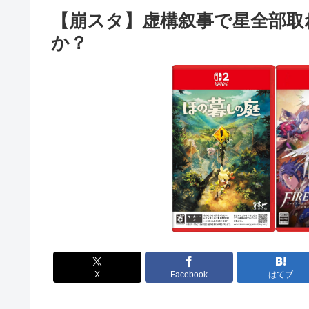
【崩スタ】虚構叙事で星全部取
か？
X
Facebook
はてブ