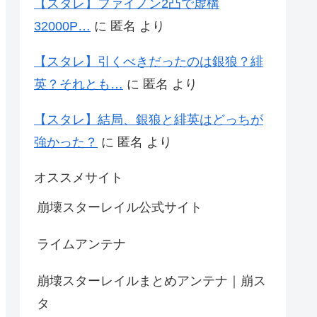
【スタレ】ファイノン2凸で虚構
32000P…
に
匿名
より
【スタレ】引くべきだったのは銀狼？緋
英？それとも…
に
匿名
より
【スタレ】結局、銀狼と緋英はどっちが
強かった？
に
匿名
より
オススメサイト
崩壊スターレイル公式サイト
ライムアンテナ
崩壊スターレイルまとめアンテナ｜崩ス
タ