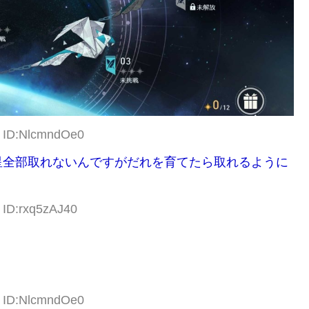
0 ID:NlcmndOe0
星全部取れないんですがだれを育てたら取れるように
 ID:rxq5zAJ40
5 ID:NlcmndOe0