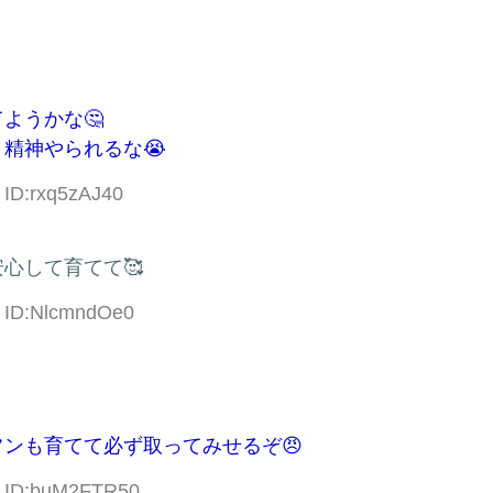
ようかな🤔
精神やられるな😭
 ID:rxq5zAJ40
心して育てて🥰
3 ID:NlcmndOe0
ンも育てて必ず取ってみせるぞ😠
3 ID:buM2FTR50