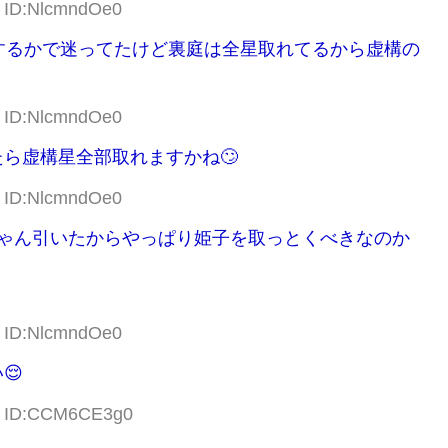
9 ID:NlcmndOe0
するかで迷ってたけど裏庭は全星取れてるから虚構の
3 ID:NlcmndOe0
ら虚構星全部取れますかね🙄
1 ID:NlcmndOe0
ちゃん引いたからやっぱり姫子を取っとくべきなのか
6 ID:NlcmndOe0
😌
51 ID:CCM6CE3g0