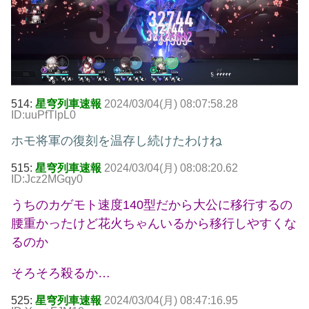
514:
星穹列車速報
2024/03/04(月) 08:07:58.28
ID:uuPfTlpL0
ホモ将軍の復刻を温存し続けたわけね
515:
星穹列車速報
2024/03/04(月) 08:08:20.62
ID:Jcz2MGqy0
うちのカゲモト速度140型だから大公に移行するの
腰重かったけど花火ちゃんいるから移行しやすくな
るのか
そろそろ殺るか…
525:
星穹列車速報
2024/03/04(月) 08:47:16.95