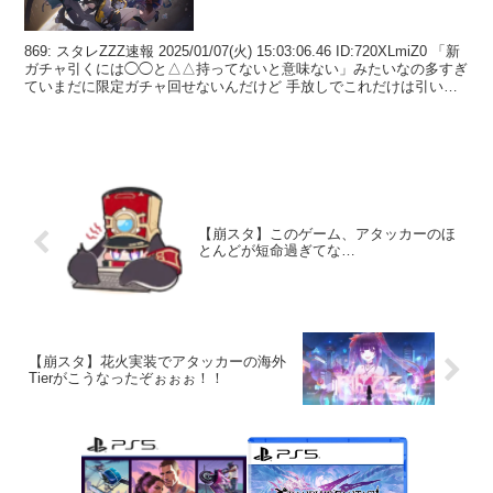
869: スタレZZZ速報 2025/01/07(火) 15:03:06.46 ID:720XLmiZ0 「新
ガチャ引くには◯◯と△△持ってないと意味ない」みたいなの多すぎ
ていまだに限定ガチャ回せないんだけど 手放しでこれだけは引いと
けみた...
【崩スタ】このゲーム、アタッカーのほ
とんどが短命過ぎてな…
【崩スタ】花火実装でアタッカーの海外
Tierがこうなったぞぉぉぉ！！