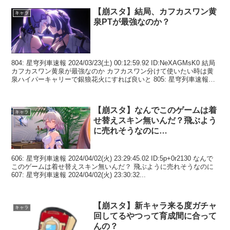
【崩スタ】結局、カフカスワン黄
キャラ
泉PTが最強なのか？
804: 星穹列車速報 2024/03/23(土) 00:12:59.92 ID:NeXAGMsK0 結局
カフカスワン黄泉が最強なのか カフカスワン分けて使いたい時は黄
泉ハイパーキャリーで銀狼花火にすれば良いと 805: 星穹列車速報
20...
【崩スタ】なんでこのゲームは着
キャラ
せ替えスキン無いんだ？飛ぶよう
に売れそうなのに…
606: 星穹列車速報 2024/04/02(火) 23:29:45.02 ID:5p+0r2130 なんで
このゲームは着せ替えスキン無いんだ？ 飛ぶように売れそうなのに
607: 星穹列車速報 2024/04/02(火) 23:30:32...
【崩スタ】新キャラ来る度ガチャ
キャラ
回してるやつって育成間に合って
んの？