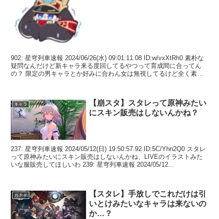
902: 星穹列車速報 2024/06/26(水) 09:01:11.08 ID:w/vxXtRh0 素朴な
疑問なんだけど新キャラ来る度回してるやつって育成間に合ってん
の？ 限定の男キャラとか好みに合わん女は無視してるけど全く素材
足りてない...
【崩スタ】スタレって原神みたい
キャラ
にスキン販売はしないんかね？
237: 星穹列車速報 2024/05/12(日) 19:50:57.92 ID:5C/Yhn2Q0 スタレ
って原神みたいにスキン販売はしないんかね、LIVEのイラストみた
いな服販売してほしいわ 239: 星穹列車速報 2024/05/12...
【スタレ】手放しでこれだけは引
ガチャ
いとけみたいなキャラは来ないの
か…？