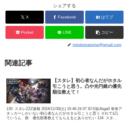
シェアする
X
Facebook
はてブ
Pocket
LINE
コピー
mindomatome@gmail.com
関連記事
【スタレ】初心者なんだがホタル
ガチャ
引こうと思う。凸や光円錐の優先
順位教えて！
130: スタレZZZ速報 2024/11/30(土) 15:46:24.07 ID:53jL8oga0 単体ア
タッカーしかいない初心者なんだがホタル引こうと思う それで1凸
ていうん 餅 優先順番教えてもらえるとありがたい 134: スタ...