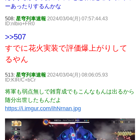
ーあったりするんかな
508:
星穹列車速報
2024/03/04(月) 07:57:44.43
ID:nIbio+FR0
>>507
すでに花火実装で評価爆上がりして
るやん
513:
星穹列車速報
2024/03/04(月) 08:06:05.93
ID:KIR/C+bCr
将軍も弱点無しで雑育成でもこんなもんは出るから
随分出世したもんだよ
https://i.imgur.com/ihNrnan.jpg