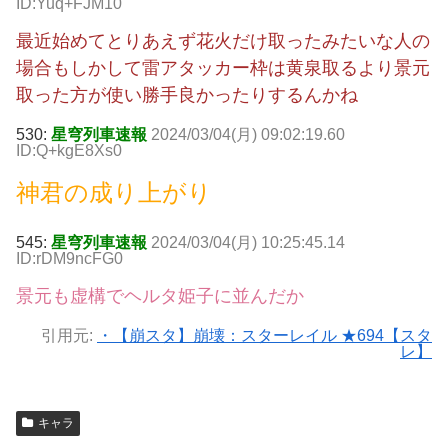
ID:Yuq+FJM10
最近始めてとりあえず花火だけ取ったみたいな人の
場合もしかして雷アタッカー枠は黄泉取るより景元
取った方が使い勝手良かったりするんかね
530:
星穹列車速報
2024/03/04(月) 09:02:19.60
ID:Q+kgE8Xs0
神君の成り上がり
545:
星穹列車速報
2024/03/04(月) 10:25:45.14
ID:rDM9ncFG0
景元も虚構でヘルタ姫子に並んだか
引用元:
・【崩スタ】崩壊：スターレイル ★694【スタ
レ】
キャラ