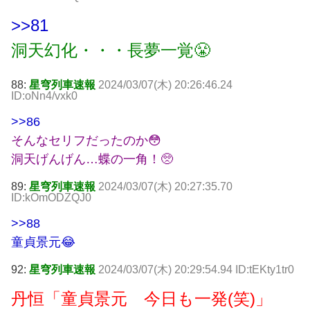
>>81
洞天幻化・・・長夢一覚😤
88:
星穹列車速報
2024/03/07(木) 20:26:46.24
ID:oNn4/vxk0
>>86
そんなセリフだったのか😳
洞天げんげん…蝶の一角！🥺
89:
星穹列車速報
2024/03/07(木) 20:27:35.70
ID:kOmODZQJ0
>>88
童貞景元😂
92:
星穹列車速報
2024/03/07(木) 20:29:54.94 ID:tEKty1tr0
丹恒「童貞景元 今日も一発(笑)」