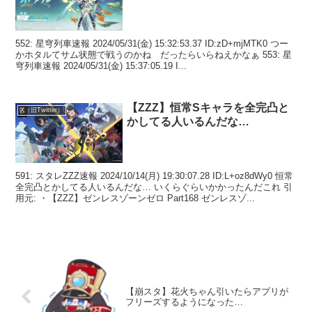
552: 星穹列車速報 2024/05/31(金) 15:32:53.37 ID:zD+mjMTK0 つー
かホタルてサム状態で戦うのかね だったらいらねえかなぁ 553: 星
穹列車速報 2024/05/31(金) 15:37:05.19 I...
【ZZZ】恒常Sキャラを全完凸と
X（旧Twitter）
かしてる人いるんだな…
591: スタレZZZ速報 2024/10/14(月) 19:30:07.28 ID:L+oz8dWy0 恒常
全完凸とかしてる人いるんだな… いくらぐらいかかったんだこれ 引
用元: ・【ZZZ】ゼンレスゾーンゼロ Part168 ゼンレスゾ...
【崩スタ】花火ちゃん引いたらアプリが
フリーズするようになった…