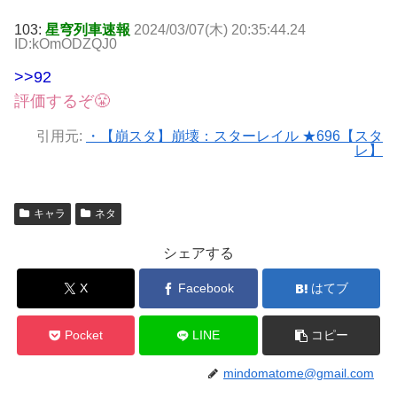
103:
星穹列車速報
2024/03/07(木) 20:35:44.24
ID:kOmODZQJ0
>>92
評価するぞ😤
引用元:
・【崩スタ】崩壊：スターレイル ★696【スタ
レ】
キャラ
ネタ
シェアする
X
Facebook
はてブ
Pocket
LINE
コピー
mindomatome@gmail.com