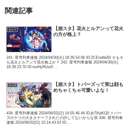
関連記事
【崩スタ】花火とルアンって花火
キャラ
の方が格上？
241: 星穹列車速報 2024/04/30(火) 18:35:54.06 ID:ZCEnd4e50 そもそ
も花火とルアンで花火格上か？ 242: 星穹列車速報 2024/04/30(火)
18:39:23.70 ID:moHyRUst0 ...
【崩スタ】トパーズって実は顔も
キャラ
めちゃくちゃ可愛いよな！
434: 星穹列車速報 2024/06/02(日) 14:55:46.44 ID:jk7lXpKQ0 トパー
ズのケツの大きさナーフされたの許してないからな😡 436: 星穹列車
速報 2024/06/02(日) 15:14:43.63 ID:...