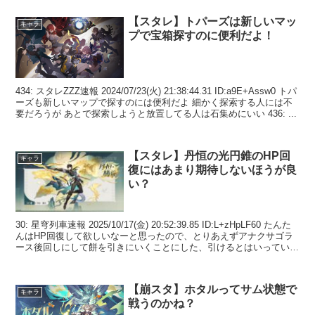
【スタレ】トパーズは新しいマッ
キャラ
プで宝箱探すのに便利だよ！
434: スタレZZZ速報 2024/07/23(火) 21:38:44.31 ID:a9E+Assw0 トパ
ーズも新しいマップで探すのには便利だよ 細かく探索する人には不
要だろうが あとで探索しようと放置してる人は石集めにいい 436: ...
【スタレ】丹恒の光円錐のHP回
キャラ
復にはあまり期待しないほうが良
い？
30: 星穹列車速報 2025/10/17(金) 20:52:39.85 ID:L+zHpLF60 たんた
んはHP回復して欲しいなーと思ったので、とりあえずアナクサゴラ
ース後回しにして餅を引きにいくことにした、引けるとはいっていな
い 32:...
【崩スタ】ホタルってサム状態で
キャラ
戦うのかね？