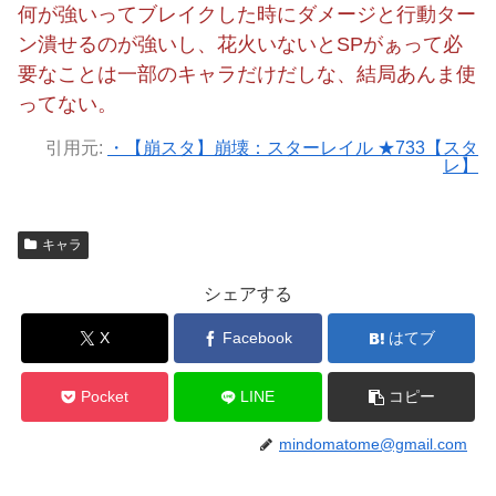
何が強いってブレイクした時にダメージと行動ター
ン潰せるのが強いし、花火いないとSPがぁって必
要なことは一部のキャラだけだしな、結局あんま使
ってない。
引用元:
・【崩スタ】崩壊：スターレイル ★733【スタ
レ】
キャラ
シェアする
X
Facebook
はてブ
Pocket
LINE
コピー
mindomatome@gmail.com