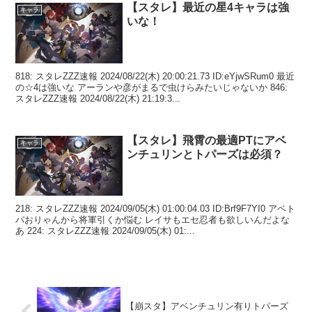
【スタレ】最近の星4キャラは強
キャラ
いな！
818: スタレZZZ速報 2024/08/22(木) 20:00:21.73 ID:eYjwSRum0 最近
の☆4は強いな アーランや彦がまるで虫けらみたいじゃないか 846:
スタレZZZ速報 2024/08/22(木) 21:19:3...
【スタレ】飛霄の最適PTにアベ
キャラ
ンチュリンとトパーズは必須？
218: スタレZZZ速報 2024/09/05(木) 01:00:04.03 ID:Brf9F7YI0 アベト
パおりゃんから将軍引くか悩む レイサもエセ忍者も欲しいんだよな
あ 224: スタレZZZ速報 2024/09/05(木) 01:...
【崩スタ】アベンチュリン有りトパーズ