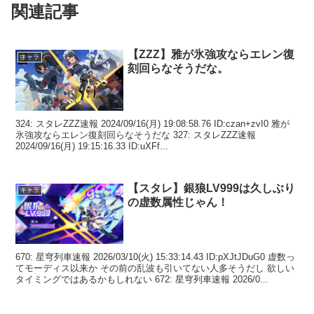
関連記事
【ZZZ】雅が氷強攻ならエレン復
キャラ
刻回らなそうだな。
324: スタレZZZ速報 2024/09/16(月) 19:08:58.76 ID:czan+zvI0 雅が
氷強攻ならエレン復刻回らなそうだな 327: スタレZZZ速報
2024/09/16(月) 19:15:16.33 ID:uXFf...
【スタレ】銀狼LV999は久しぶり
キャラ
の虚数属性じゃん！
670: 星穹列車速報 2026/03/10(火) 15:33:14.43 ID:pXJtJDuG0 虚数っ
てモーディス以来か その前の乱波も引いてない人多そうだし 欲しい
タイミングではあるかもしれない 672: 星穹列車速報 2026/0...