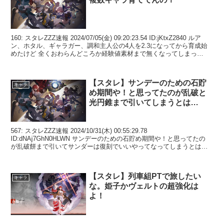
160: スタレZZZ速報 2024/07/05(金) 09:20:23.54 ID:jKtxZ2840 ルア
ン、ホタル、ギャラガー、調和主人公の4人を2.3になってから育成始
めたけど 全くおわらんどころか経験値素材まで無くなってしまった
...
【スタレ】サンデーのための石貯
キャラ
め期間や！と思ってたのが乱破と
光円錐まで引いてしまうとは…
567: スタレZZZ速報 2024/10/31(木) 00:55:29.78
ID:dNAj7GhN0HLWN サンデーのための石貯め期間や！と思ってたの
が乱破餅まで引いてサンダーは復刻でいいやってなってしまうとは
ね‥ 568: スタレZ...
【スタレ】列車組PTで旅したい
キャラ
な。姫子かヴェルトの超強化は
よ！