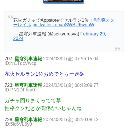
花火ガチャでAppstoreでセルラン1位！
#崩壊スタ
ーレイル
pic.twitter.com/nSWBU6wonW
— 星穹列車速報 (@seikyuresya)
February 29,
2024
707:
星穹列車速報
2024/03/01(金) 07:56:15.04
ID:NCTdcVwcp
花火セルラン1位おめでとぅー🎉🥳
723:
星穹列車速報
2024/03/01(金) 08:42:09.77
ID:PN1DFbru0
ガチャ回りまくってて草
性格クソだとか関係ないじゃんね
728:
星穹列車速報
2024/03/01(金) 08:50:08.12
ID:5lc6VL6y0