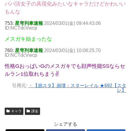
パパ活女子の具現化みたいなキャラだけどかわいい
もんな
753:
星穹列車速報
2024/03/01(金) 09:44:43.06
ID:NCTdcVwcp
メスガキ始まったな
760:
星穹列車速報
2024/03/01(金) 10:08:25.70
ID:NCTdcVwcp
性格GおっぱいGのメスガキでも顔声性能SSならセ
ルラン1位取れちまう✌
引用元:
・【崩スタ】崩壊：スターレイル ★692【スタ
レ】
キャラ
課金
シェアする