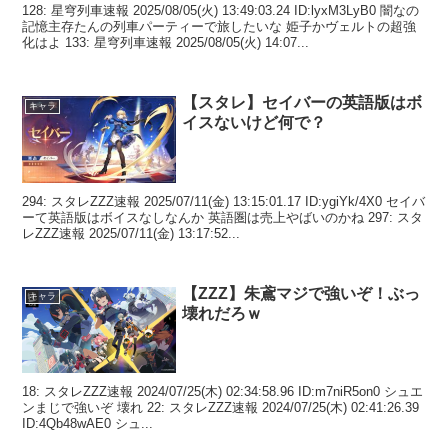
128: 星穹列車速報 2025/08/05(火) 13:49:03.24 ID:lyxM3LyB0 闇なの
記憶主存たんの列車パーティーで旅したいな 姫子かヴェルトの超強
化はよ 133: 星穹列車速報 2025/08/05(火) 14:07...
【スタレ】セイバーの英語版はボ
キャラ
イスないけど何で？
294: スタレZZZ速報 2025/07/11(金) 13:15:01.17 ID:ygiYk/4X0 セイバ
ーて英語版はボイスなしなんか 英語圏は売上やばいのかね 297: スタ
レZZZ速報 2025/07/11(金) 13:17:52...
【ZZZ】朱鳶マジで強いぞ！ぶっ
キャラ
壊れだろｗ
18: スタレZZZ速報 2024/07/25(木) 02:34:58.96 ID:m7niR5on0 シュエ
ンまじで強いぞ 壊れ 22: スタレZZZ速報 2024/07/25(木) 02:41:26.39
ID:4Qb48wAE0 シュ...