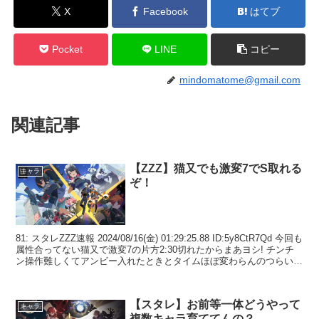
X
Facebook
はてブ
Pocket
LINE
コピー
mindomatome@gmail.com
関連記事
【ZZZ】猫又でも激変7でS取れる
キャラ
ぞ！
81: スタレZZZ速報 2024/08/16(金) 01:29:25.88 ID:5y8CtR7Qd 今回も
属性合ってない猫又で激変7の片方2:30切れたからまあヨシ! チンチ
ン操作難しくてアンビー入れたときとタイムほぼ変わらんのつらい
...
【スタレ】お前等一体どうやって
キャラ
複数キャラ育ててんの？