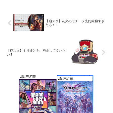
【崩スタ】花火のモチーフ光円錐強すぎ
だろ！！
【崩スタ】すり抜けを…廃止してくださ
い！