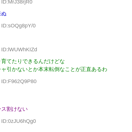
 ID:MrJ38rjR0
来ぬ
0 ID:sOQg8pY/0
7 ID:lWUWhKIZd
ラ育てたりできるんだけどな
チャ引かないとか本末転倒なことが正直あるわ
2 ID:F962Q9P80
ース割けない
1 ID:0zJU6hQg0