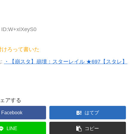
0 ID:W+xIXeyS0
付けろって書いた
:
・【崩スタ】崩壊：スターレイル ★697【スタレ】
ェアする
Facebook
はてブ
LINE
コピー