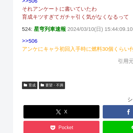
>>506
それアンケートに書いていたわ
育成キツすぎてガチャ引く気がなくなるって
524:
星穹列車速報
2024/03/10(日) 15:44:09.1
>>506
アンケにキャラ初回入手時に燃料30個くらい
引用元
育成
要望・不満
シ
X
Pocket