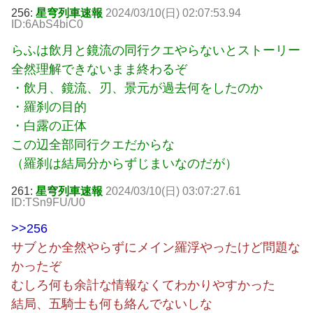
256:
星穹列車速報
2024/03/10(日) 02:07:53.94
ID:6AbS4biC0
らふは飲月と鏡流の同行クエやらないとストーリー
全然理解できないまま終わるぞ
・飲月、鏡流、刃、景元が過去何をしたのか
・羅刹の目的
・白露の正体
この辺全部同行クエだからな
（羅刹は結局分からずじまいなのだが）
261:
星穹列車速報
2024/03/10(日) 03:07:27.61
ID:TSn9FU/U0
>>256
サブとか全然やらずにメイン羅浮やったけど問題な
かったぞ
むしろ何も余計な情報なくてわかりやすかった
結局、五騎士も何も絡んでないしな