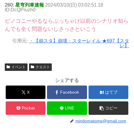
260:
星穹列車速報
2024/03/10(日) 03:02:51.18
ID:DcQPruzh0
ピノコニーやるならぶっちゃけ以前のシナリオ知ら
んでも全く問題ないしさっさといこう
引用元:
・【崩スタ】崩壊：スターレイル ★697【スタ
レ】
イベント
クエスト
シェアする
X
Facebook
はてブ
Pocket
LINE
コピー
mindomatome@gmail.com