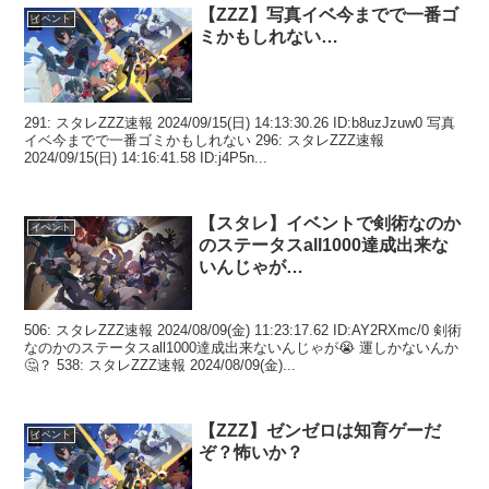
【ZZZ】写真イベ今までで一番ゴ
イベント
ミかもしれない…
291: スタレZZZ速報 2024/09/15(日) 14:13:30.26 ID:b8uzJzuw0 写真
イベ今までで一番ゴミかもしれない 296: スタレZZZ速報
2024/09/15(日) 14:16:41.58 ID:j4P5n...
【スタレ】イベントで剣術なのか
イベント
のステータスall1000達成出来な
いんじゃが…
506: スタレZZZ速報 2024/08/09(金) 11:23:17.62 ID:AY2RXmc/0 剣術
なのかのステータスall1000達成出来ないんじゃが😭 運しかないんか
🤔？ 538: スタレZZZ速報 2024/08/09(金)...
【ZZZ】ゼンゼロは知育ゲーだ
イベント
ぞ？怖いか？