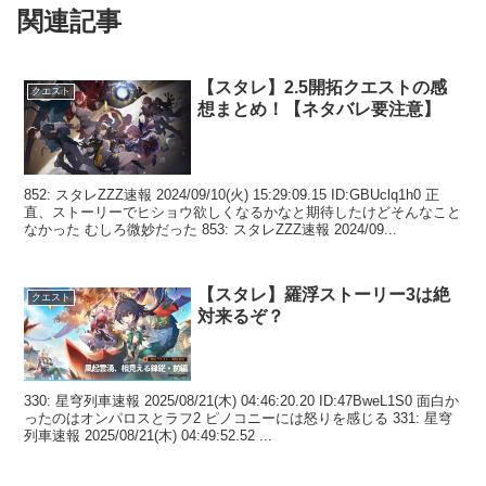
関連記事
【スタレ】2.5開拓クエストの感
クエスト
想まとめ！【ネタバレ要注意】
852: スタレZZZ速報 2024/09/10(火) 15:29:09.15 ID:GBUclq1h0 正
直、ストーリーでヒショウ欲しくなるかなと期待したけどそんなこと
なかった むしろ微妙だった 853: スタレZZZ速報 2024/09...
【スタレ】羅浮ストーリー3は絶
クエスト
対来るぞ？
330: 星穹列車速報 2025/08/21(木) 04:46:20.20 ID:47BweL1S0 面白か
ったのはオンパロスとラフ2 ピノコニーには怒りを感じる 331: 星穹
列車速報 2025/08/21(木) 04:49:52.52 ...