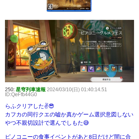
250:
星穹列車速報
2024/03/10(日) 01:40:14.51
ID:QeFfb44G0
らふクリアした✌😎
カフカの同行クエの嘘か真かゲーム選択意図しない
やつ不親切設計で選んでしもた😅
ピノコニーの食事イベントがあと8日だけど間に合