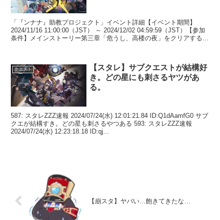
「『ンナナ』助教プロジェクト」イベント詳細【イベント期間】
2024/11/16 11:00:00（JST） ～ 2024/12/02 04:59:59（JST）【参加
条件】メインストーリー第三章「危うし、高楼の夜」をクリアすると
参加可能。【...
【スタレ】サブクエストが結構好
クエスト
き。どの星にも刺さるヤツがあ
る。
587: スタレZZZ速報 2024/07/24(水) 12:01:21.84 ID:Q1dAamfG0 サブ
クエが結構すき。どの星も刺さるやつある 593: スタレZZZ速報
2024/07/24(水) 12:23:18.18 ID:qj...
【崩スタ】ヤバい…飽きてきたな…