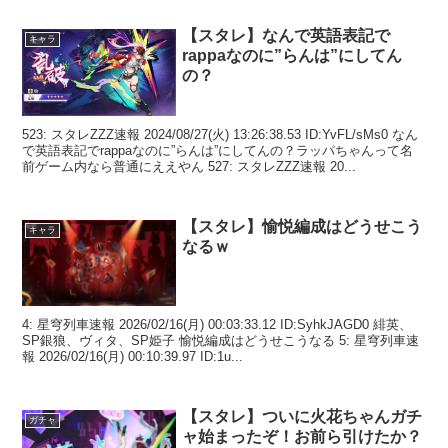
【スタレ】なんで英語表記で
キャラ
rappaなのに”らんは”にしてん
の？
523: スタレZZZ速報 2024/08/27(火) 13:26:38.53 ID:YvFL/sMs0 なん
で英語表記でrappaなのに”らんは”にしてんの？ラッパちゃんって名
前ゲーム内なら普通にええやん 527: スタレZZZ速報 20...
【スタレ】愉悦編成はどうせこう
キャラ
なるｗ
4: 星穹列車速報 2026/02/16(月) 00:03:33.12 ID:SyhkJAGD0 緋英、
SP銀狼、ヴィタ、SP姫子 愉悦編成はどうせこうなる 5: 星穹列車速
報 2026/02/16(月) 00:10:39.97 ID:1u...
【スタレ】ついに火花ちゃんガチ
ガチャ
ャ始まったぞ！お前ら引けたか？