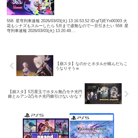
558: 星穹列車速報 2026/03/03(火) 13:16:53.52 ID:qITjlEYn00303 火
花もシナズもスルーしたら 5月まで虚無なので一旦引きたい 559: 星
穹列車速報 2026/03/03(火) 13:20:49....
【崩スタ】なのかとホタルが絡んだらこ
うなりそうｗ
【崩スタ】5万星玉でホタル無凸モチ光円
錐とルアン2凸モチ光円錐引けないかな？