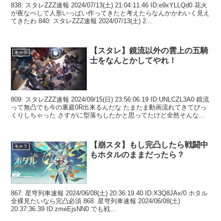
838: スタレZZZ速報 2024/07/13(土) 21:04:11.46 ID:e9xYLLQd0 花火
が夜なべして人形いっぱい作ってきたと考えたらなんかかわいく見え
てきたわ 840: スタレZZZ速報 2024/07/13(土) 2...
【スタレ】鏡流以外の雲上の五騎
キャラ
士をなんとかしてやれ！
809: スタレZZZ速報 2024/09/15(日) 23:56:06.19 ID:UNLCZL3A0 鏡流
って無凸でも今の裏庭0R出来るんだな たまたま動画流れてきてびっ
くりしちゃった さすがに型落ちしたかと思ってたけど全然そんな事
ない...
【崩スタ】もし完凸したら戦闘中
キャラ
もホタルのままだったら？
867: 星穹列車速報 2024/06/08(土) 20:36:19.40 ID:X3Q8JAx/0 ホタル
全裸見たいなら完凸必須 868: 星穹列車速報 2024/06/08(土)
20:37:36.39 ID:zmeEjsNN0 でも戦...