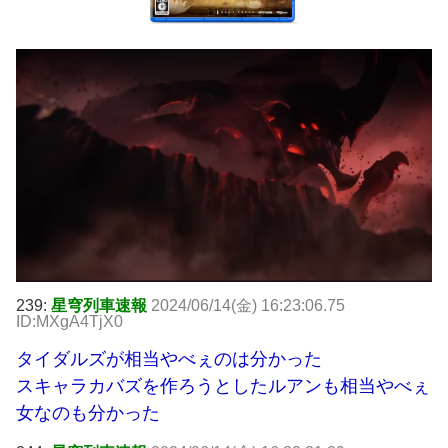
239:
星穹列車速報
2024/06/14(金) 16:23:06.75
ID:MXgA4TjX0
タイダルズが相当やべぇのは分かった
スキャラカバズを作ろうとしたルアンも相当やべぇ
女なのも分かった