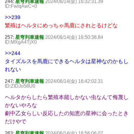
244:
星穹列車速報
2024/06/14(金) 16:32:31.39
ID:FwlqAwC+0
>>239
繁殖はヘルタにめっちゃ馬鹿にされとるけどな
257:
星穹列車速報
2024/06/14(金) 16:50:38.84
ID:MXgA4TjX0
>>244
タイズルスを馬鹿にできるヘルタは星神なのかもし
れない
247:
星穹列車速報
2024/06/14(金) 16:42:02.31
ID:ZIDJo58U0
ヘルタからしたら繁殖本能しかない虫なんて侮蔑し
かないやろな
劇中乙女らしい反応したの知恵の星神に会ったとき
だけやで
263:
星穹列車速報
2024/06/14(金) 16:56:06.07