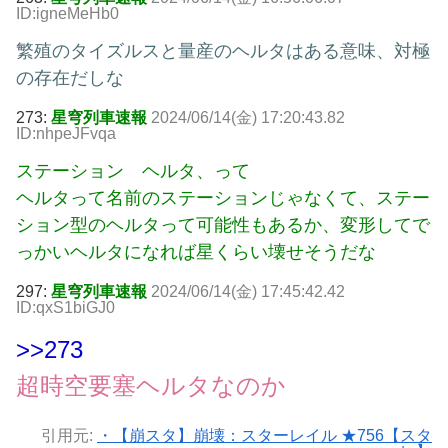
ID:igneMeHb0
繁殖のタイズルスと量産のヘルタはある意味、対極
の存在だしな
273:
星穹列車速報
2024/06/14(金) 17:20:43.82
ID:nhpeJFvqa
ステーション ヘルタ、って
ヘルタって名前のステーションじゃなくて、ステー
ション型のヘルタって可能性もあるか、変形してで
っかいヘルタになれば星くらい壊せそうだな
297:
星穹列車速報
2024/06/14(金) 17:45:42.42
ID:qxS1biGJ0
>>273
超時空要塞ヘルタなのか
引用元:
・【崩スタ】崩壊：スターレイル ★756【スタ