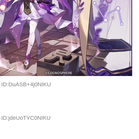
2 ID:DuASB+4j0NIKU
7 ID:jdeUoTYC0NIKU