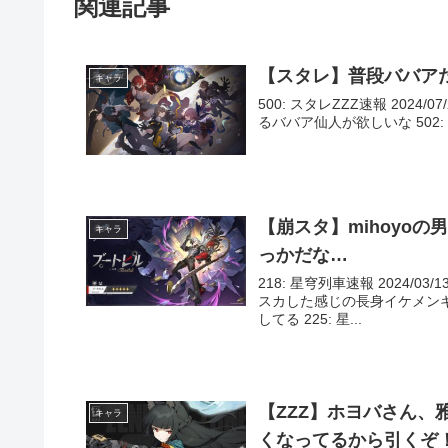
関連記事
【スタレ】普段ババア
キャラ
500: スタレZZZ速報 2024/07
るババア仙人が欲しいな 502: スタレZ
【崩スタ】mihoyo
キャラ
っかだな…
218: 星穹列車速報 2024/03/1
スカした感じの長身イケメン
してる 225: 星...
【ZZZ】ホヨバさん
キャラ
くなってるから引くぞ