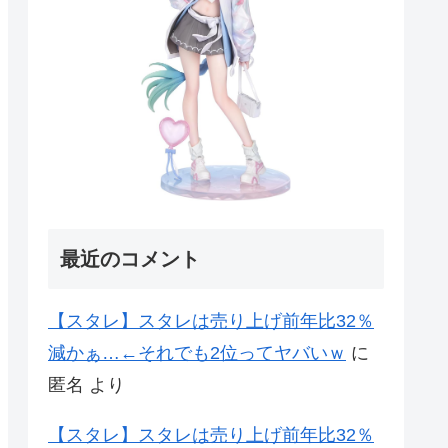
最近のコメント
【スタレ】スタレは売り上げ前年比32％
減かぁ…←それでも2位ってヤバいｗ
に
匿名
より
【スタレ】スタレは売り上げ前年比32％