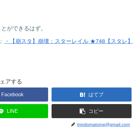
ことができるはず。
:
・【崩スタ】崩壊：スターレイル ★748【スタレ】
ェアする
Facebook
はてブ
LINE
コピー
mindomatome@gmail.com