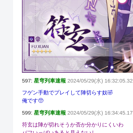
597:
星穹列車速報
2024/05/29(水) 16:32:05.3
フゲン手動でプレイして陣切らす奴🤣
俺です🥺
599:
星穹列車速報
2024/05/29(水) 16:34:45.1
符玄は陣が切れそうか否か分かりにくいわ
バフいっぱいあると見えないし