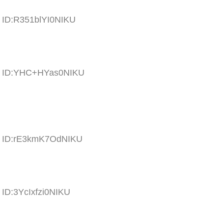
5 ID:R351blYI0NIKU
12 ID:YHC+HYas0NIKU
33 ID:rE3kmK7OdNIKU
 ID:3YcIxfzi0NIKU