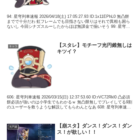
94: 星穹列車速報 2026/04/18(土) 17:05:27.93 ID:1x11EPhL0 無凸餅
までで十分だわ 虹フレームでも目指さない限りはそれで異相も困ら
ないし 今回シナズスルーしたからほぼ無課金で揃いそう 99: 星穹列
車速...
【スタレ】モチーフ光円錐無しは
キャラ
キツイ？
606: 星穹列車速報 2026/03/15(日) 12:37:53.60 ID:rVC72Rkl0 凸必須
餅必須が強いのは小学生でもわかるｗ 無凸餅無しでプレイしてる9割
のユーザーを救うような解説してもらわんとなあ 608: 星穹列車速
報...
【崩スタ】ダンス！ダンス！ダン
光円錐
ス！が欲しい！！