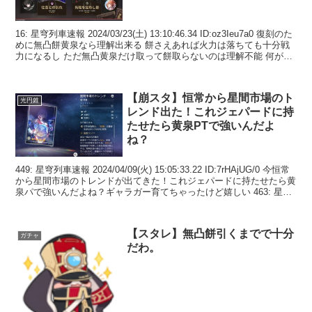
16: 星穹列車速報 2024/03/23(土) 13:10:46.34 ID:oz3Ieu7a0 復刻のた
めに無凸餅黄泉なら理解出来る 餅さえあれば火力は落ちても十分戦
力になるし ただ無凸黄泉だけ取って餅取らないのは理解不能 何がし
たいん...
【崩スタ】恒常から星間市場のト
光円錐
レンド出た！これジェパードに持
たせたら黄泉PTで強いんだよ
ね？
449: 星穹列車速報 2024/04/09(火) 15:05:33.22 ID:7rHAjUG/0 今恒常
から星間市場のトレンドが出てきた！これジェパードに持たせたら黄
泉パで強いんだよね？ギャラガー育てちゃったけど嬉しい 463: 星穹
列...
【スタレ】無凸餅引くまでで十分
ガチャ
だわ。