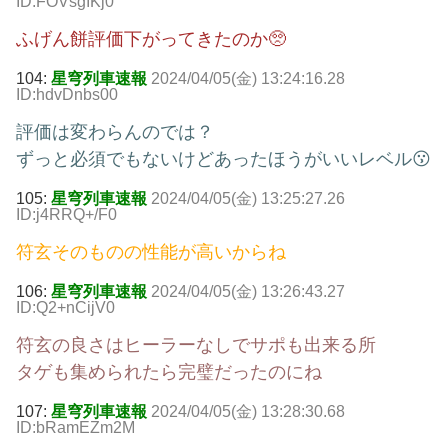
ID:FOVsgIKj0
ふげん餅評価下がってきたのか🥺
104:
星穹列車速報
2024/04/05(金) 13:24:16.28
ID:hdvDnbs00
評価は変わらんのでは？
ずっと必須でもないけどあったほうがいいレベル😗
105:
星穹列車速報
2024/04/05(金) 13:25:27.26
ID:j4RRQ+/F0
符玄そのものの性能が高いからね
106:
星穹列車速報
2024/04/05(金) 13:26:43.27
ID:Q2+nCijV0
符玄の良さはヒーラーなしでサポも出来る所
タゲも集められたら完璧だったのにね
107:
星穹列車速報
2024/04/05(金) 13:28:30.68
ID:bRamEZm2M