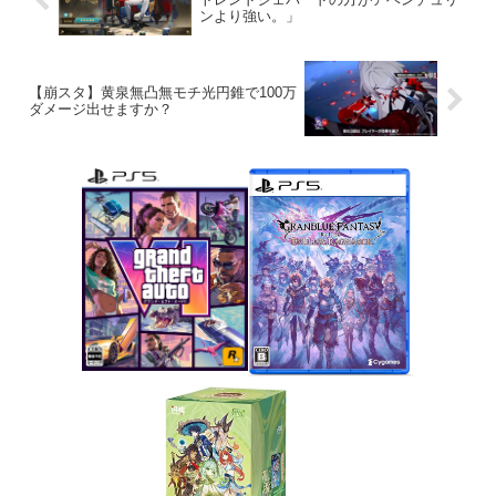
ンより強い。」
【崩スタ】黄泉無凸無モチ光円錐で100万
ダメージ出せますか？