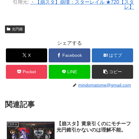
引用元:
・【崩スタ】崩壊：スターレイル ★720【スタ
レ】
光円錐
シェアする
X
Facebook
はてブ
Pocket
LINE
コピー
mindomatome@gmail.com
関連記事
【崩スタ】黄泉引くのにモチーフ
ガチャ
光円錐引かないのは理解不能。