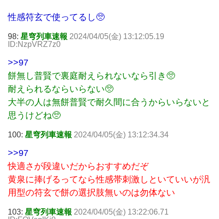
性感符玄で使ってるし🥺
98:
星穹列車速報
2024/04/05(金) 13:12:05.19
ID:NzpVRZ7z0
>>97
餅無し普賢で裏庭耐えられないなら引き🥺
耐えられるならいらない🥺
大半の人は無餅普賢で耐久間に合うからいらないと
思うけどね🥺
100:
星穹列車速報
2024/04/05(金) 13:12:34.34
>>97
快適さが段違いだからおすすめだぞ
黄泉に捧げるってなら性感帯刺激しといていいが汎
用型の符玄で餅の選択肢無いのは勿体ない
103:
星穹列車速報
2024/04/05(金) 13:22:06.71