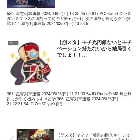
539: 星穹列車速報 2024/03/02(土) 13:35:45.93 ID:ePO86wip0 ダンス
ダンスダンスの復刻って前のガチャだっけ 次の復刻が長えなクソが
🥺 542: 星穹列車速報 2024/03/02(土) 13:38:5...
【崩スタ】モチ光円錐ないとモチ
ガチャ
ベーション持たないから結局引く
でしょ！！…
367: 星穹列車速報 2024/05/26(日) 21:21:00.54 ID:PuubvDiM0 無凸無
餅しか引く機内っすけど🥺 368: 星穹列車速報 2024/05/26(日)
21:22:31.54 ID:Zds6Pjyw0 餅引...
【崩スタ】？？？「黄泉の耐久キャラは
トレンドジェパードの方がアベンチュリ