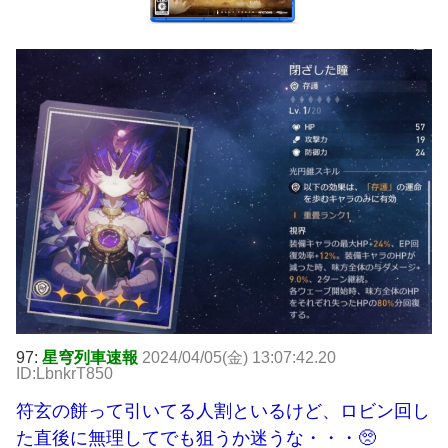
97:
星穹列車速報
2024/04/05(金) 13:07:42.20
ID:LbnkrT850
符玄の餅って引いてる人割といるけど、ロビン回し
た直後に無理してでも狙うか迷うな・・・🥺