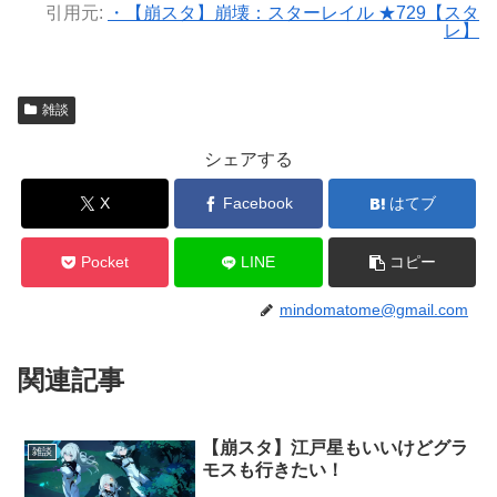
引用元:
・【崩スタ】崩壊：スターレイル ★729【スタ
レ】
雑談
シェアする
X
Facebook
はてブ
Pocket
LINE
コピー
mindomatome@gmail.com
関連記事
【崩スタ】江戸星もいいけどグラ
雑談
モスも行きたい！