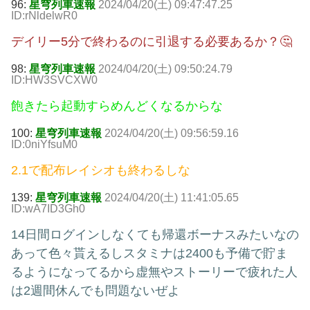
96:
星穹列車速報
2024/04/20(土) 09:47:47.25
ID:rNldelwR0
デイリー5分で終わるのに引退する必要あるか？🤔
98:
星穹列車速報
2024/04/20(土) 09:50:24.79
ID:HW3SVCXW0
飽きたら起動すらめんどくなるからな
100:
星穹列車速報
2024/04/20(土) 09:56:59.16
ID:0niYfsuM0
2.1で配布レイシオも終わるしな
139:
星穹列車速報
2024/04/20(土) 11:41:05.65
ID:wA7ID3Gh0
14日間ログインしなくても帰還ボーナスみたいなの
あって色々貰えるしスタミナは2400も予備で貯ま
るようになってるから虚無やストーリーで疲れた人
は2週間休んでも問題ないぜよ