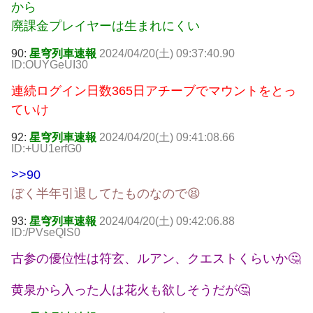
から
廃課金プレイヤーは生まれにくい
90:
星穹列車速報
2024/04/20(土) 09:37:40.90
ID:OUYGeUI30
連続ログイン日数365日アチーブでマウントをとっ
ていけ
92:
星穹列車速報
2024/04/20(土) 09:41:08.66
ID:+UU1erfG0
>>90
ぼく半年引退してたものなので😫
93:
星穹列車速報
2024/04/20(土) 09:42:06.88
ID:/PVseQlS0
古参の優位性は符玄、ルアン、クエストくらいか🤔
黄泉から入った人は花火も欲しそうだが🤔