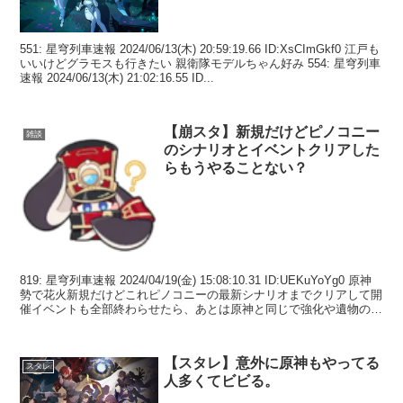
551: 星穹列車速報 2024/06/13(木) 20:59:19.66 ID:XsCImGkf0 江戸も
いいけどグラモスも行きたい 親衛隊モデルちゃん好み 554: 星穹列車
速報 2024/06/13(木) 21:02:16.55 ID...
【崩スタ】新規だけどピノコニー
雑談
のシナリオとイベントクリアした
らもうやることない？
819: 星穹列車速報 2024/04/19(金) 15:08:10.31 ID:UEKuYoYg0 原神
勢で花火新規だけどこれピノコニーの最新シナリオまでクリアして開
催イベントも全部終わらせたら、あとは原神と同じで強化や遺物の素
材の周回と...
【スタレ】意外に原神もやってる
スタレ
人多くてビビる。