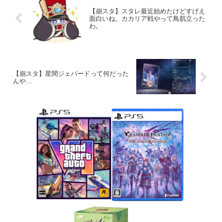
【崩スタ】スタレ最近始めたけどすげえ
面白いね。カカリア戦やって鳥肌立った
わ。
【崩スタ】星間ジェパードって何だった
んや…