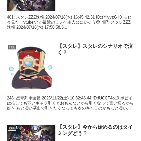
401: スタレZZZ速報 2024/07/18(木) 16:45:42.31 ID:zYlvyzG+0 モゼ
今見た、vtuberとか最近のラノベ主人公にいそう😳 407: スタレZZZ
速報 2024/07/18(木) 17:50:58.3...
【スタレ】スタレのシナリオで泣
雑談
く？
248: 星穹列車速報 2025/11/22(土) 10:32:48.44 ID:fUCCF4oL0 ボビイ
は推しでも弱いキャラ引くとおもんないから引くなって言い切るから
好き あと凄い演出で引きたくなっても次のキャラのがもっと凄いか
らって煽...
【スタレ】今から始めるのはタイ
雑談
ミングどう？