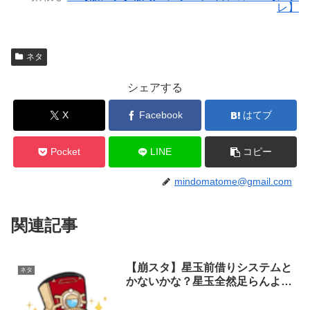
レ】
ネタ
シェアする
X
Facebook
はてブ
Pocket
LINE
コピー
mindomatome@gmail.com
関連記事
【崩スタ】星玉前借りシステムと
ネタ
かないかな？星玉全然足らんよ…