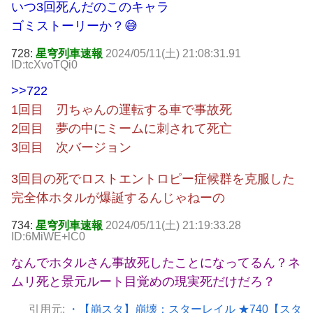
いつ3回死んだのこのキャラ
ゴミストーリーか？😅
728:
星穹列車速報
2024/05/11(土) 21:08:31.91
ID:tcXvoTQi0
>>722
1回目 刃ちゃんの運転する車で事故死
2回目 夢の中にミームに刺されて死亡
3回目 次バージョン
3回目の死でロストエントロピー症候群を克服した
完全体ホタルが爆誕するんじゃねーの
734:
星穹列車速報
2024/05/11(土) 21:19:33.28
ID:6MiWE+lC0
なんでホタルさん事故死したことになってるん？ネ
ムリ死と景元ルート目覚めの現実死だけだろ？
引用元:
・【崩スタ】崩壊：スターレイル ★740【スタ