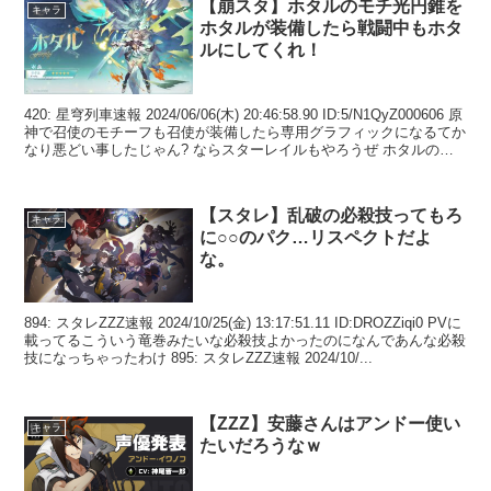
【崩スタ】ホタルのモチ光円錐を
キャラ
ホタルが装備したら戦闘中もホタ
ルにしてくれ！
420: 星穹列車速報 2024/06/06(木) 20:46:58.90 ID:5/N1QyZ000606 原
神で召使のモチーフも召使が装備したら専用グラフィックになるてか
なり悪どい事したじゃん? ならスターレイルもやろうぜ ホタルのモ
チ...
【スタレ】乱破の必殺技ってもろ
キャラ
に○○のパク…リスペクトだよ
な。
894: スタレZZZ速報 2024/10/25(金) 13:17:51.11 ID:DROZZiqi0 PVに
載ってるこういう竜巻みたいな必殺技よかったのになんであんな必殺
技になっちゃったわけ 895: スタレZZZ速報 2024/10/...
【ZZZ】安藤さんはアンドー使い
キャラ
たいだろうなｗ