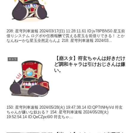
208: 星穹列車速報 2024/03/17(日) 11:28:11.61 ID:jv78PBNS0 星玉前
借りシステム ログボや任務報酬で貰える星玉を前借りできる！ とか
なんねーかな星玉全然足らんよ 218: 星穹列車速報 2024/03...
【崩スタ】符玄ちゃんは好きだけ
キャラ
ど調和キャラは引けおじさんは嫌
い。
150: 星穹列車速報 2024/05/28(火) 19:47:38.14 ID:QPTtNHyVd 符玄
ちゃんが嫌いな奴おる？ 154: 星穹列車速報 2024/05/28(火)
19:52:54.14 ID:QeCZpc6I0 符玄ちゃ...