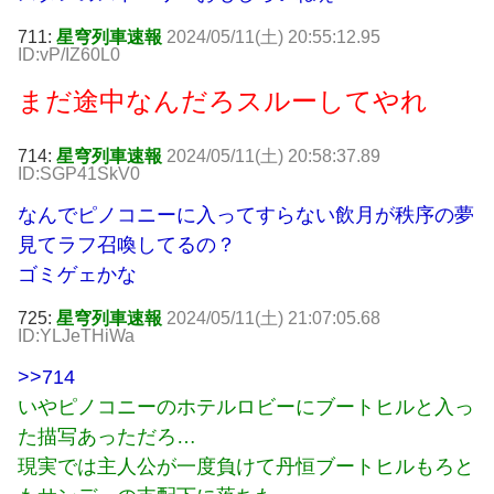
711:
星穹列車速報
2024/05/11(土) 20:55:12.95
ID:vP/IZ60L0
まだ途中なんだろスルーしてやれ
714:
星穹列車速報
2024/05/11(土) 20:58:37.89
ID:SGP41SkV0
なんでピノコニーに入ってすらない飲月が秩序の夢
見てラフ召喚してるの？
ゴミゲェかな
725:
星穹列車速報
2024/05/11(土) 21:07:05.68
ID:YLJeTHiWa
>>714
いやピノコニーのホテルロビーにブートヒルと入っ
た描写あっただろ…
現実では主人公が一度負けて丹恒ブートヒルもろと