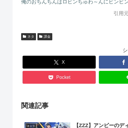
俺のおちんちんはロビンちゅわ～んにビンビン
引用元
ネタ
課金
シ
X
Pocket
関連記事
【ZZZ】アンビーの
キャラ