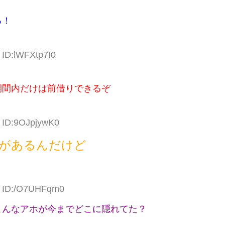
る！
 ID:lWFXtp7I0
期間内だけは前借りできるぞ
8 ID:9OJpjywK0
があるんだけど
4 ID:/O7UHFqm0
こんなアホが今までどこに隠れてた？