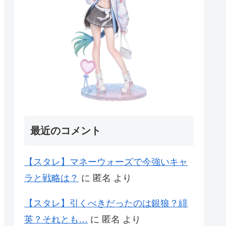
最近のコメント
【スタレ】マネーウォーズで今強いキャ
ラと戦略は？
に
匿名
より
【スタレ】引くべきだったのは銀狼？緋
英？それとも…
に
匿名
より