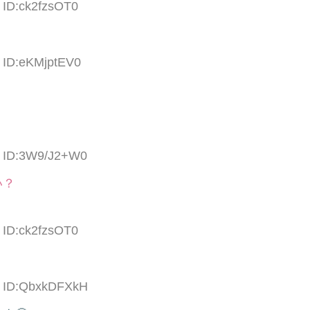
 ID:ck2fzsOT0
5 ID:eKMjptEV0
5 ID:3W9/J2+W0
い？
 ID:ck2fzsOT0
4 ID:QbxkDFXkH