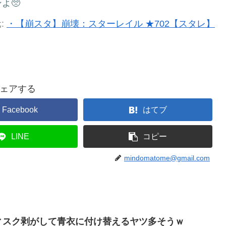
よ🥺
:
・【崩スタ】崩壊：スターレイル ★702【スタレ】
ェアする
Facebook
はてブ
LINE
コピー
mindomatome@gmail.com
ディスク剥がして青衣に付け替えるヤツ多そうｗ