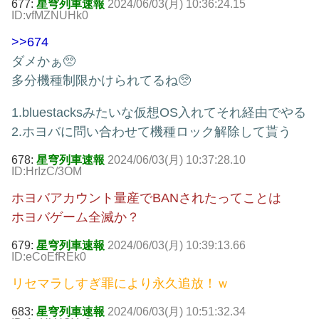
677:
星穹列車速報
2024/06/03(月) 10:36:24.15
ID:vfMZNUHk0
>>674
ダメかぁ🥺
多分機種制限かけられてるね🥺
1.bluestacksみたいな仮想OS入れてそれ経由でやる
2.ホヨバに問い合わせて機種ロック解除して貰う
678:
星穹列車速報
2024/06/03(月) 10:37:28.10
ID:HrIzC/3OM
ホヨバアカウント量産でBANされたってことは
ホヨバゲーム全滅か？
679:
星穹列車速報
2024/06/03(月) 10:39:13.66
ID:eCoEfREk0
リセマラしすぎ罪により永久追放！ｗ
683:
星穹列車速報
2024/06/03(月) 10:51:32.34