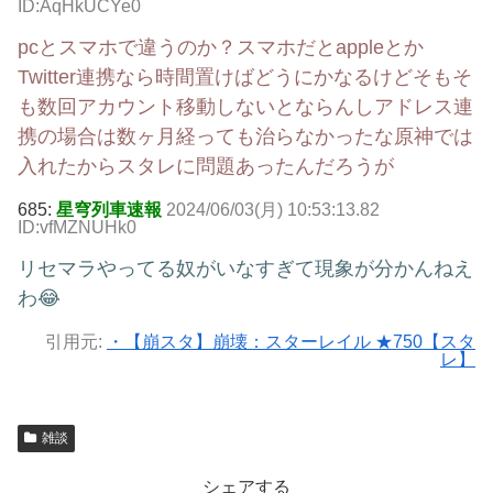
ID:AqHkUCYe0
pcとスマホで違うのか？スマホだとappleとか
Twitter連携なら時間置けばどうにかなるけどそもそ
も数回アカウント移動しないとならんしアドレス連
携の場合は数ヶ月経っても治らなかったな原神では
入れたからスタレに問題あったんだろうが
685:
星穹列車速報
2024/06/03(月) 10:53:13.82
ID:vfMZNUHk0
リセマラやってる奴がいなすぎて現象が分かんねえ
わ😂
引用元:
・【崩スタ】崩壊：スターレイル ★750【スタ
レ】
雑談
シェアする