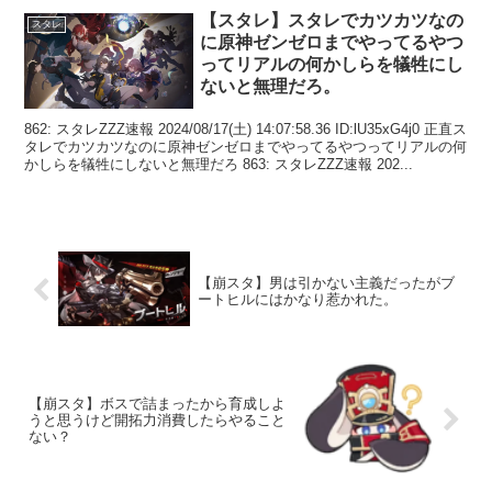
【スタレ】スタレでカツカツなの
スタレ
に原神ゼンゼロまでやってるやつ
ってリアルの何かしらを犠牲にし
ないと無理だろ。
862: スタレZZZ速報 2024/08/17(土) 14:07:58.36 ID:lU35xG4j0 正直ス
タレでカツカツなのに原神ゼンゼロまでやってるやつってリアルの何
かしらを犠牲にしないと無理だろ 863: スタレZZZ速報 202...
【崩スタ】男は引かない主義だったがブ
ートヒルにはかなり惹かれた。
【崩スタ】ボスで詰まったから育成しよ
うと思うけど開拓力消費したらやること
ない？