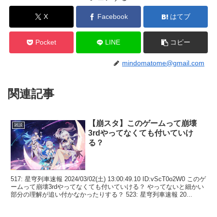
X
Facebook
はてブ
Pocket
LINE
コピー
mindomatome@gmail.com
関連記事
【崩スタ】このゲームって崩壊
雑談
3rdやってなくても付いていけ
る？
517: 星穹列車速報 2024/03/02(土) 13:00:49.10 ID:vScT0o2W0 このゲ
ームって崩壊3rdやってなくても付いていける？ やってないと細かい
部分の理解が追い付かなかったりする？ 523: 星穹列車速報 20...