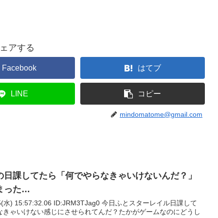
ェアする
Facebook
はてブ
LINE
コピー
mindomatome@gmail.com
の日課してたら「何でやらなきゃいけないんだ？」
まった…
05(水) 15:57:32.06 ID:JRM3TJag0 今日ふとスターレイル日課して
なきゃいけない感じにさせられてんだ？たかがゲームなのにどうし