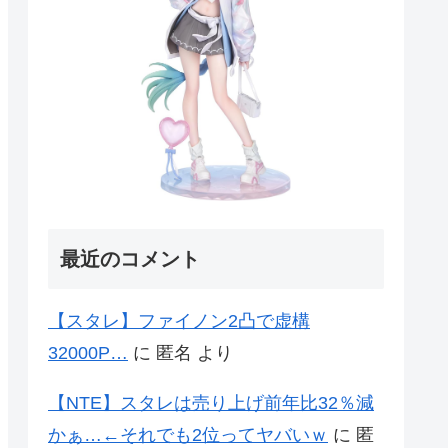
最近のコメント
【スタレ】ファイノン2凸で虚構
32000P…
に
匿名
より
【NTE】スタレは売り上げ前年比32％減
かぁ…←それでも2位ってヤバいｗ
に
匿