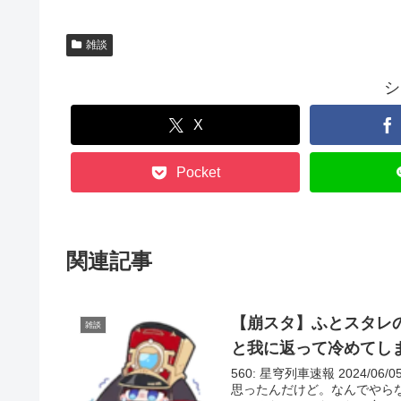
雑談
シ
X
Pocket
関連記事
【崩スタ】ふとスタレ
雑談
と我に返って冷めてし
560: 星穹列車速報 2024/06/
思ったんだけど。なんでやら