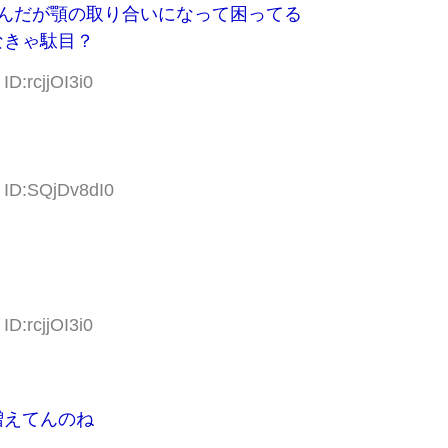
んだが顎の取り合いになって困ってる
なきゃ駄目？
ID:rcjjOI3i0
 ID:SQjDv8dI0
ID:rcjjOI3i0
増えてんのね