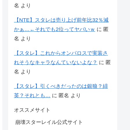
名
より
【NTE】スタレは売り上げ前年比32％減
かぁ…←それでも2位ってヤバいｗ
に
匿
名
より
【スタレ】これからオンパロスで実装さ
れそうなキャラなんていないよな？
に
匿
名
より
【スタレ】引くべきだったのは銀狼？緋
英？それとも…
に
匿名
より
オススメサイト
崩壊スターレイル公式サイト