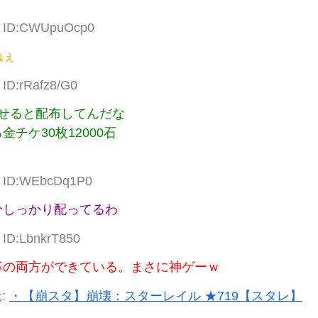
84 ID:CWUpuOcp0
ねぇ
 ID:rRafz8/G0
せると配布してんだな
チケ30枚12000石
75 ID:WEbcDq1P0
分しっかり配ってるわ
 ID:LbnkrT850
事の両方ができている。まさに神ゲーｗ
:
・【崩スタ】崩壊：スターレイル ★719【スタレ】