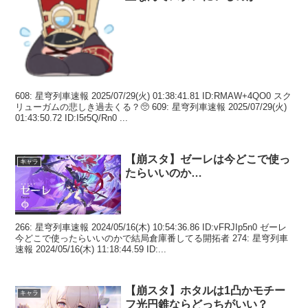
608: 星穹列車速報 2025/07/29(火) 01:38:41.81 ID:RMAW+4QO0 スク
リューガムの悲しき過去くる？🥺 609: 星穹列車速報 2025/07/29(火)
01:43:50.72 ID:I5r5Q/Rn0 ...
【崩スタ】ゼーレは今どこで使っ
キャラ
たらいいのか…
266: 星穹列車速報 2024/05/16(木) 10:54:36.86 ID:vFRJIp5n0 ゼーレ
今どこで使ったらいいのかで結局倉庫番してる開拓者 274: 星穹列車
速報 2024/05/16(木) 11:18:44.59 ID:...
【崩スタ】ホタルは1凸かモチー
キャラ
フ光円錐ならどっちがいい？