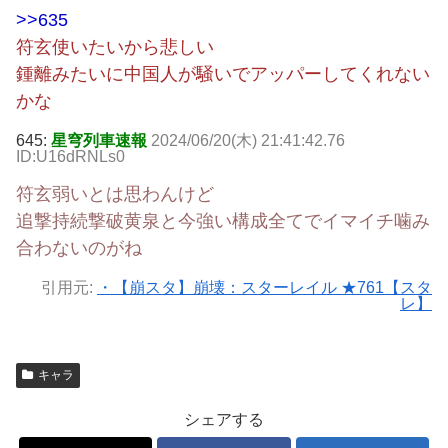
>>635
符玄使いたいから悲しい
鍾離みたいに中国人が騒いでアッパーしてくれない
かな
645:
星穹列車速報
2024/06/20(木) 21:41:42.76
ID:U16dRNLs0
符玄弱いとは思わんけど
追撃持続撃破黄泉と今強い構成全てでイマイチ噛み
合わないのがね
引用元:
・【崩スタ】崩壊：スターレイル ★761【スタ
レ】
キャラ
シェアする