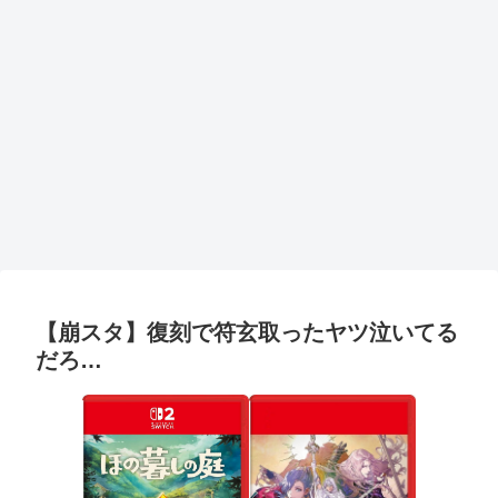
【崩スタ】復刻で符玄取ったヤツ泣いてる
だろ…