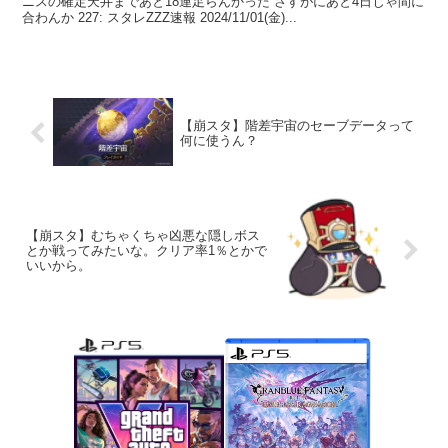
ニスの確定天井まであと18連足らんかった さすがにあと4日じゃ間に
合わんか 227: スタレZZZ速報 2024/11/01(金)...
【崩スタ】階差宇宙のセーブデータって
何に使うん？
【崩スタ】むちゃくちゃ凶悪な隠しボス
とか戦ってみたいな。クリア率1％とかで
いいから。