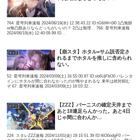
764: 星穹列車速報 2024/06/19(水) 12:38:43.22 ID:tG6tW+0l0 1凸無餅
or無凸餅ありならどっちがいいの？ 2凸は無理… 766: 星穹列車速報
2024/06/19(水) 12:40:09.99 ID...
【崩スタ】ホタル=サム説否定さ
キャラ
れるまでホタルを推しに含められ
ない。
52: 星穹列車速報 2024/03/09(土) 16:55:00.87 ID:sb6UjFbO0 バレンタ
インにホタルが間に合わなかったのが悔やまれるな 来年は絶対頼む
ぞ 67: 星穹列車速報 2024/03/09(土) 18:03:32...
【ZZZ】バーニスの確定天井まで
ガチャ
あと18連足らんかった。あと4日
じゃ間に合わんか…
224: スタレZZZ速報 2024/11/01(金) 19:15:51.39 ID:I6O0odgF0 バー