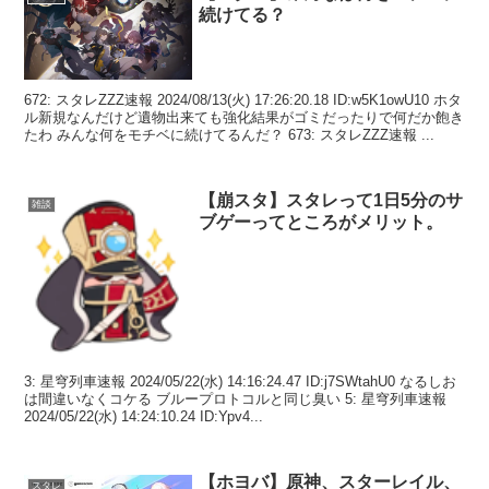
続けてる？
672: スタレZZZ速報 2024/08/13(火) 17:26:20.18 ID:w5K1owU10 ホタ
ル新規なんだけど遺物出来ても強化結果がゴミだったりで何だか飽き
たわ みんな何をモチベに続けてるんだ？ 673: スタレZZZ速報 ...
【崩スタ】スタレって1日5分のサ
雑談
ブゲーってところがメリット。
3: 星穹列車速報 2024/05/22(水) 14:16:24.47 ID:j7SWtahU0 なるしお
は間違いなくコケる ブループロトコルと同じ臭い 5: 星穹列車速報
2024/05/22(水) 14:24:10.24 ID:Ypv4...
【ホヨバ】原神、スターレイル、
スタレ