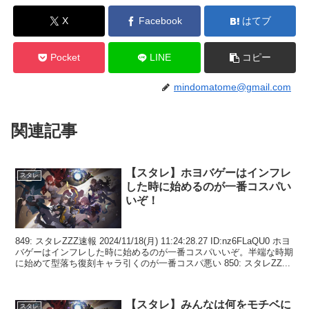
X
Facebook
はてブ
Pocket
LINE
コピー
mindomatome@gmail.com
関連記事
【スタレ】ホヨバゲーはインフレ
スタレ
した時に始めるのが一番コスパい
いぞ！
849: スタレZZZ速報 2024/11/18(月) 11:24:28.27 ID:nz6FLaQU0 ホヨ
バゲーはインフレした時に始めるのが一番コスパいいぞ。半端な時期
に始めて型落ち復刻キャラ引くのが一番コスパ悪い 850: スタレZZ...
【スタレ】みんなは何をモチベに
スタレ