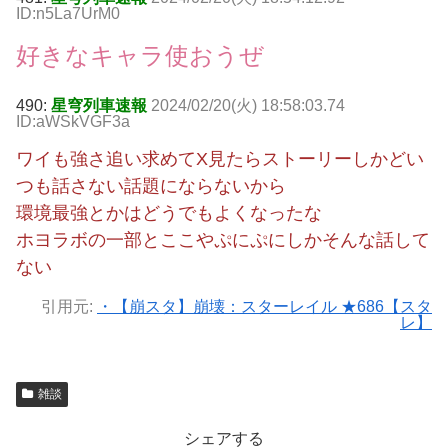
ID:n5La7UrM0
好きなキャラ使おうぜ
490:
星穹列車速報
2024/02/20(火) 18:58:03.74
ID:aWSkVGF3a
ワイも強さ追い求めてX見たらストーリーしかどい
つも話さない話題にならないから
環境最強とかはどうでもよくなったな
ホヨラボの一部とここやぷにぷにしかそんな話して
ない
引用元:
・【崩スタ】崩壊：スターレイル ★686【スタ
レ】
雑談
シェアする