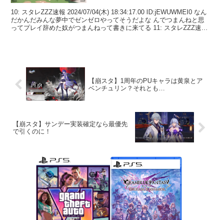
10: スタレZZZ速報 2024/07/04(木) 18:34:17.00 ID:jEWUWMEI0 なん
だかんだみんな夢中でゼンゼロやってそうだよな んでつまんねと思
ってプレイ辞めた奴がつまんねって書きに来てる 11: スタレZZZ速
報...
【崩スタ】1周年のPUキャラは黄泉とア
ベンチュリン？それとも…
【崩スタ】サンデー実装確定なら最優先
で引くのに！