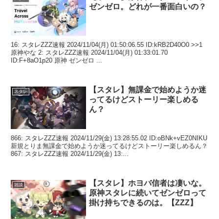
ゼンゼロ。どれが一番面白いの？
16: スタレZZZ速報 2024/11/04(月) 01:50:06.55 ID:kRB2D40O0 >>1
原神やな 2: スタレZZZ速報 2024/11/04(月) 01:33:01.70
ID:F+8aO1p20 原神 ゼンゼロ ...
【スタレ】無課金で始めようか迷
スタレ
ってるけどストーリー楽しめる
ん？
866: スタレZZZ速報 2024/11/29(金) 13:28:55.02 ID:oBNk+vEZ0NIKU
新規とりま無課金で始めようか迷ってるけどストーリー楽しめるん？
867: スタレZZZ速報 2024/11/29(金) 13:...
【スタレ】ホヨバ信者は凄いな。
雑談
原神スタレに続いてゼンゼロって
掛け持ちできるのは。【ZZZ】