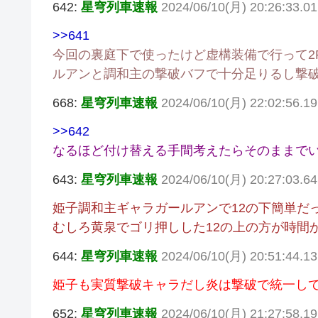
642:
星穹列車速報
2024/06/10(月) 20:26:33.
>>641
今回の裏庭下で使ったけど虚構装備で行って2
ルアンと調和主の撃破バフで十分足りるし撃
668:
星穹列車速報
2024/06/10(月) 22:02:56.1
>>642
なるほど付け替える手間考えたらそのままで
643:
星穹列車速報
2024/06/10(月) 20:27:03.
姫子調和主ギャラガールアンで12の下簡単だ
むしろ黄泉でゴリ押しした12の上の方が時間
644:
星穹列車速報
2024/06/10(月) 20:51:44.1
姫子も実質撃破キャラだし炎は撃破で統一し
652:
星穹列車速報
2024/06/10(月) 21:27:58.1