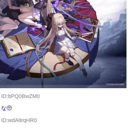
86 ID:bPQ0BwZM0
な🥺
1 ID:wdA8rqHR0