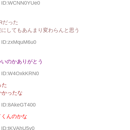
01 ID:WCNN0YUe0
Rだった
破にしてもあんまり変わらんと思う
9 ID:zxMquM6u0
いいのかありがとう
64 ID:W4OxkKRN0
った
かかったな
3 ID:8AkeGT400
てくんのかな
9 ID:tKVAhU5y0