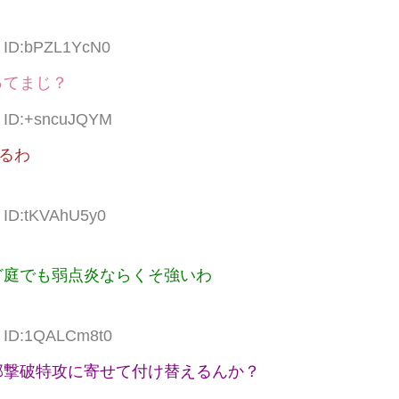
8 ID:bPZL1YcN0
ってまじ？
0 ID:+sncuJQYM
るわ
3 ID:tKVAhU5y0
ど庭でも弱点炎ならくそ強いわ
4 ID:1QALCm8t0
部撃破特攻に寄せて付け替えるんか？