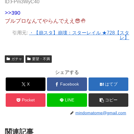
ID:FPm3WyC40
>>390
ブルプロなんてやらんでええ😎🤚
引用元:
・【崩スタ】崩壊：スターレイル ★728【スタ
レ】
ガチャ
要望・不満
シェアする
X
Facebook
はてブ
Pocket
LINE
コピー
mindomatome@gmail.com
関連記事