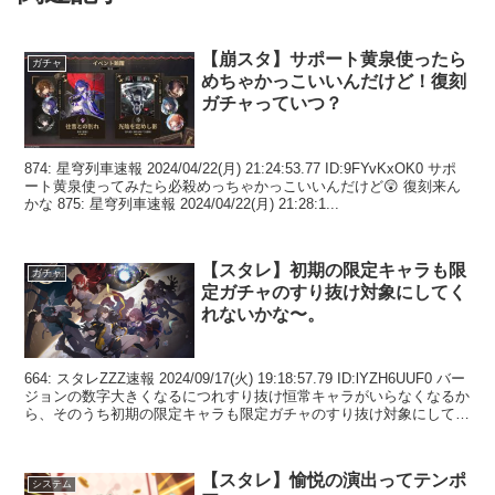
【崩スタ】サポート黄泉使ったら
ガチャ
めちゃかっこいいんだけど！復刻
ガチャっていつ？
874: 星穹列車速報 2024/04/22(月) 21:24:53.77 ID:9FYvKxOK0 サポ
ート黄泉使ってみたら必殺めっちゃかっこいいんだけど😲 復刻来ん
かな 875: 星穹列車速報 2024/04/22(月) 21:28:1...
【スタレ】初期の限定キャラも限
ガチャ
定ガチャのすり抜け対象にしてく
れないかな〜。
664: スタレZZZ速報 2024/09/17(火) 19:18:57.79 ID:lYZH6UUF0 バー
ジョンの数字大きくなるにつれすり抜け恒常キャラがいらなくなるか
ら、そのうち初期の限定キャラも限定ガチャのすり抜け対象にしてく
れない...
【スタレ】愉悦の演出ってテンポ
システム