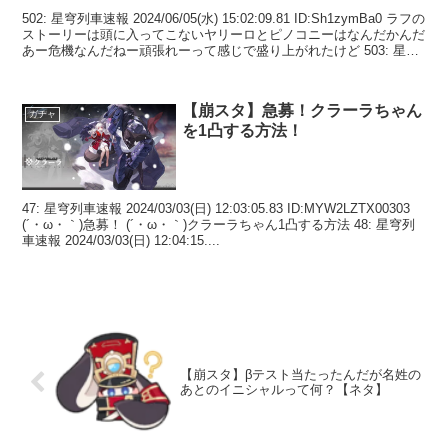
502: 星穹列車速報 2024/06/05(水) 15:02:09.81 ID:Sh1zymBa0 ラフの
ストーリーは頭に入ってこないヤリーロとピノコニーはなんだかんだ
あー危機なんだねー頑張れーって感じで盛り上がれたけど 503: 星穹
列...
【崩スタ】急募！クラーラちゃん
ガチャ
を1凸する方法！
47: 星穹列車速報 2024/03/03(日) 12:03:05.83 ID:MYW2LZTX00303
(´・ω・｀)急募！ (´・ω・｀)クラーラちゃん1凸する方法 48: 星穹列
車速報 2024/03/03(日) 12:04:15....
【崩スタ】βテスト当たったんだが名姓の
あとのイニシャルって何？【ネタ】