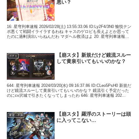
悪い？
16: 星穹列車速報 2026/02/28(土) 13:55:33.06 ID:Ly2F4/3N0 愉悦テン
ポ悪くて戦闘イライラするわね キャスのゲロビも長えよとか思って
たのに過剰演出いらねんだわ マダヘル救済はよ 20: 星穹列車速報
2...
【崩スタ】新規だけど鏡流スルー
ガチャ
して黄泉引いてもいいのかな？
644: 星穹列車速報 2024/03/20(水) 09:16:37.86 ID:CLeo5PsH0 新規だ
けど鏡流スルーして黄泉引いてもいいのかな？ 鏡流引く予定だった
のにcv沢城で引きたくなってしまったわ 646: 星穹列車速報 202...
【崩スタ】羅浮のストーリーは頭
要望・不満
に入ってこない…