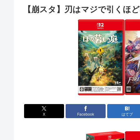
【崩スタ】刃はマジで引くほど
X
Facebook
はてブ