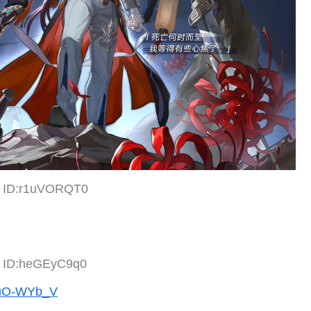
2 ID:r1uVORQT0
6 ID:heGEyC9q0
SuO-WYb_V