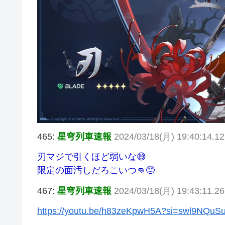
465:
星穹列車速報
2024/03/18(月) 19:40:14.1
刃マジで引くほど弱いな😅
限定の面汚しだろこいつ👊😠
467:
星穹列車速報
2024/03/18(月) 19:43:11.2
https://youtu.be/h83zeKpwH5A?si=swl9NQu