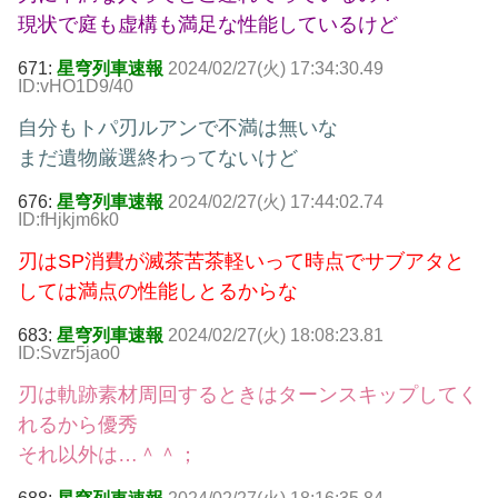
現状で庭も虚構も満足な性能しているけど
671:
星穹列車速報
2024/02/27(火) 17:34:30.49
ID:vHO1D9/40
自分もトパ刃ルアンで不満は無いな
まだ遺物厳選終わってないけど
676:
星穹列車速報
2024/02/27(火) 17:44:02.74
ID:fHjkjm6k0
刃はSP消費が滅茶苦茶軽いって時点でサブアタと
しては満点の性能しとるからな
683:
星穹列車速報
2024/02/27(火) 18:08:23.81
ID:Svzr5jao0
刃は軌跡素材周回するときはターンスキップしてく
れるから優秀
それ以外は…＾＾；