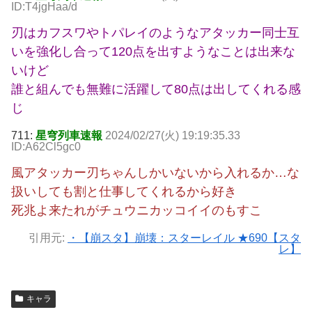
ID:T4jgHaa/d
刃はカフスワやトパレイのようなアタッカー同士互
いを強化し合って120点を出すようなことは出来な
いけど
誰と組んでも無難に活躍して80点は出してくれる感
じ
711:
星穹列車速報
2024/02/27(火) 19:19:35.33
ID:A62Cl5gc0
風アタッカー刃ちゃんしかいないから入れるか…な
扱いしても割と仕事してくれるから好き
死兆よ来たれがチュウニカッコイイのもすこ
引用元:
・【崩スタ】崩壊：スターレイル ★690【スタ
レ】
キャラ