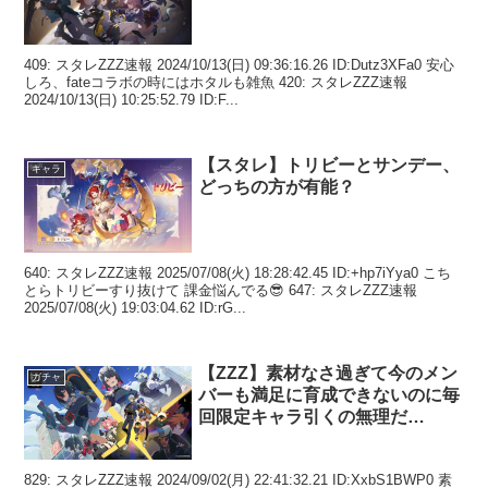
409: スタレZZZ速報 2024/10/13(日) 09:36:16.26 ID:Dutz3XFa0 安心
しろ、fateコラボの時にはホタルも雑魚 420: スタレZZZ速報
2024/10/13(日) 10:25:52.79 ID:F...
【スタレ】トリビーとサンデー、
キャラ
どっちの方が有能？
640: スタレZZZ速報 2025/07/08(火) 18:28:42.45 ID:+hp7iYya0 こち
とらトリビーすり抜けて 課金悩んでる😎 647: スタレZZZ速報
2025/07/08(火) 19:03:04.62 ID:rG...
【ZZZ】素材なさ過ぎて今のメン
ガチャ
バーも満足に育成できないのに毎
回限定キャラ引くの無理だ…
829: スタレZZZ速報 2024/09/02(月) 22:41:32.21 ID:XxbS1BWP0 素