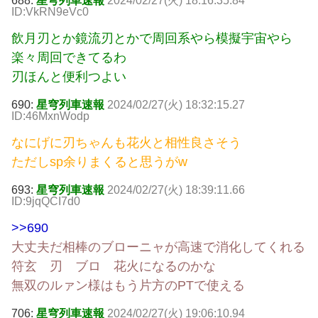
688:
星穹列車速報
2024/02/27(火) 18:16:35.84
ID:VkRN9eVc0
飲月刃とか鏡流刃とかで周回系やら模擬宇宙やら
楽々周回できてるわ
刃ほんと便利つよい
690:
星穹列車速報
2024/02/27(火) 18:32:15.27
ID:46MxnWodp
なにげに刃ちゃんも花火と相性良さそう
ただしsp余りまくると思うがw
693:
星穹列車速報
2024/02/27(火) 18:39:11.66
ID:9jqQCI7d0
>>690
大丈夫だ相棒のブローニャが高速で消化してくれる
符玄 刃 ブロ 花火になるのかな
無双のルァン様はもう片方のPTで使える
706:
星穹列車速報
2024/02/27(火) 19:06:10.94