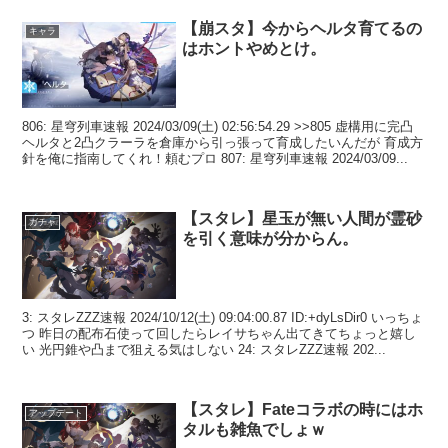
【崩スタ】今からヘルタ育てるの
キャラ
はホントやめとけ。
806: 星穹列車速報 2024/03/09(土) 02:56:54.29 >>805 虚構用に完凸
ヘルタと2凸クラーラを倉庫から引っ張って育成したいんだが 育成方
針を俺に指南してくれ！頼むプロ 807: 星穹列車速報 2024/03/09...
【スタレ】星玉が無い人間が霊砂
ガチャ
を引く意味が分からん。
3: スタレZZZ速報 2024/10/12(土) 09:04:00.87 ID:+dyLsDir0 いっちょ
つ 昨日の配布石使って回したらレイサちゃん出てきてちょっと嬉し
い 光円錐や凸まで狙える気はしない 24: スタレZZZ速報 202...
【スタレ】Fateコラボの時にはホ
アップデート
タルも雑魚でしょｗ