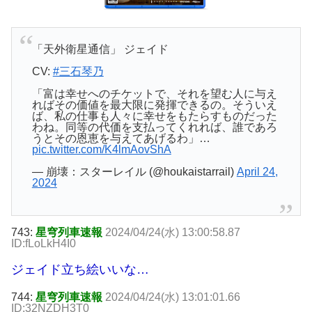
「天外衛星通信」 ジェイド
CV:
#三石琴乃
「富は幸せへのチケットで、それを望む人に与え
ればその価値を最大限に発揮できるの。そういえ
ば、私の仕事も人々に幸せをもたらすものだった
わね。同等の代価を支払ってくれれば、誰であろ
うとその恩恵を与えてあげるわ」…
pic.twitter.com/K4lmAovShA
— 崩壊：スターレイル (@houkaistarrail)
April 24,
2024
743:
星穹列車速報
2024/04/24(水) 13:00:58.87
ID:fLoLkH4I0
ジェイド立ち絵いいな…
744:
星穹列車速報
2024/04/24(水) 13:01:01.66
ID:32NZDH3T0