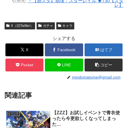
引用元:
・【崩スタ】崩壊：スターレイル ★730【スタ
レ】
X（旧Twitter）
ガチャ
キャラ
シェアする
X
Facebook
はてブ
Pocket
LINE
コピー
mindomatome@gmail.com
関連記事
【ZZZ】お試しイベントで青衣使
イベント
ったら今更欲しくなってしまっ
た…