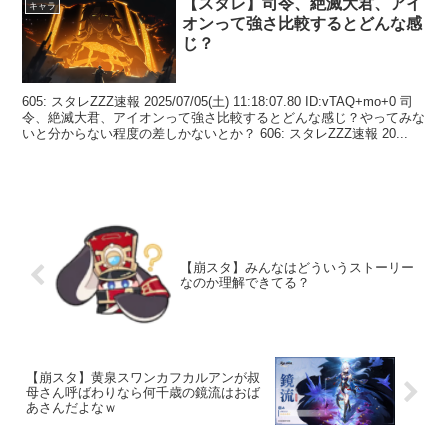
【スタレ】司令、絶滅大君、アイ
キャラ
オンって強さ比較するとどんな感
じ？
605: スタレZZZ速報 2025/07/05(土) 11:18:07.80 ID:vTAQ+mo+0 司
令、絶滅大君、アイオンって強さ比較するとどんな感じ？やってみな
いと分からない程度の差しかないとか？ 606: スタレZZZ速報 20...
【崩スタ】みんなはどういうストーリー
なのか理解できてる？
【崩スタ】黄泉スワンカフカルアンが叔
母さん呼ばわりなら何千歳の鏡流はおば
あさんだよなｗ