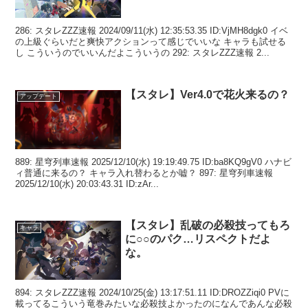
286: スタレZZZ速報 2024/09/11(水) 12:35:53.35 ID:VjMH8dgk0 イベ
の上級ぐらいだと爽快アクションって感じでいいな キャラも試せる
し こういうのでいいんだよこういうの 292: スタレZZZ速報 2...
【スタレ】Ver4.0で花火来るの？
アップデート
889: 星穹列車速報 2025/12/10(水) 19:19:49.75 ID:ba8KQ9gV0 ハナビ
ィ普通に来るの？ キャラ入れ替わるとか嘘？ 897: 星穹列車速報
2025/12/10(水) 20:03:43.31 ID:zAr...
【スタレ】乱破の必殺技ってもろ
キャラ
に○○のパク…リスペクトだよ
な。
894: スタレZZZ速報 2024/10/25(金) 13:17:51.11 ID:DROZZiqi0 PVに
載ってるこういう竜巻みたいな必殺技よかったのになんであんな必殺