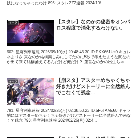
技になっちゃったわけ 895: スタレZZZ速報 2024/10/...
【スタレ】なのかの秘密をオンパ
キャラ
ロス程度で消化するわけない。
602: 星穹列車速報 2025/09/10(水) 20:48:43.30 ID:PKX661Us0 キュレ
ネよりさ 真なのか結構楽しみにしてたのに5秒で考えたような闇なの
か出て来て結構萎えてるんだけど俺だけ？ 運営なのかの出生ちゃん
と考え...
【崩スタ】アスターめちゃくちゃ
キャラ
好きだけどストーリーに全然絡ん
でこなくて残念…
791: 星穹列車速報 2024/02/26(月) 02:38:53.23 ID:5F6TAMs60 キャラ
的にはアスターめちゃくちゃ好きだけどストーリーに全然絡んで来な
くて残念 793: 星穹列車速報 2024/02/26(月) 02:4...