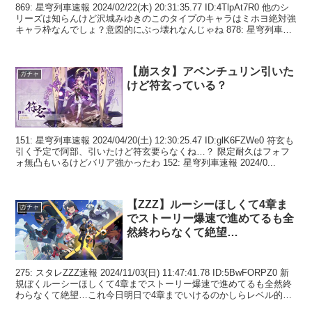
869: 星穹列車速報 2024/02/22(木) 20:31:35.77 ID:4TlpAt7R0 他のシ
リーズは知らんけど沢城みゆきのこのタイプのキャラはミホヨ絶対強
キャラ枠なんでしょ？意図的にぶっ壊れなんじゃね 878: 星穹列車速
報...
【崩スタ】アベンチュリン引いた
ガチャ
けど符玄っている？
151: 星穹列車速報 2024/04/20(土) 12:30:25.47 ID:glK6FZWe0 符玄も
引く予定で阿部、引いたけど符玄要らなくね…？ 限定耐久はフォフ
ォ無凸もいるけどバリア強かったわ 152: 星穹列車速報 2024/0...
【ZZZ】ルーシーほしくて4章ま
ガチャ
でストーリー爆速で進めてるも全
然終わらなくて絶望…
275: スタレZZZ速報 2024/11/03(日) 11:47:41.78 ID:5BwFORPZ0 新
規ぼくルーシーほしくて4章までストーリー爆速で進めてるも全然終
わらなくて絶望…これ今日明日で4章までいけるのかしらレベル的に
もしんど...