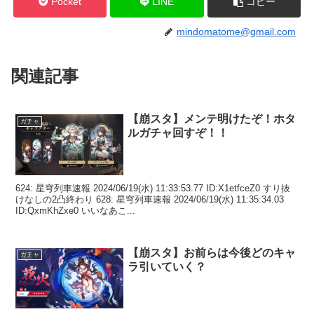
Pocket
LINE
コピー
mindomatome@gmail.com
関連記事
【崩スタ】メンテ明けたぞ！ホタ
ガチャ
ルガチャ回すぞ！！
624: 星穹列車速報 2024/06/19(水) 11:33:53.77 ID:X1etfceZ0 すり抜
けなしの2凸終わり 628: 星穹列車速報 2024/06/19(水) 11:35:34.03
ID:QxmKhZxe0 いいなあこ...
【崩スタ】お前らは今後どのキャ
ガチャ
ラ引いていく？