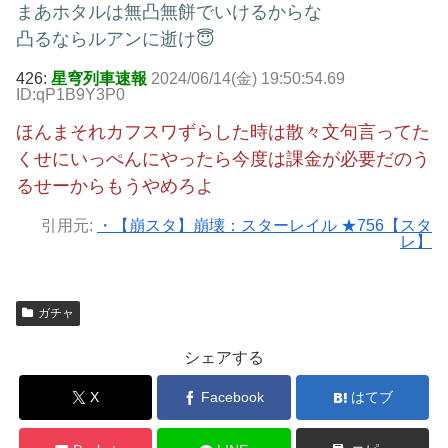
まあホタルは無凸無餅でいけるからな
凸るならルアンに逝け😇
426:
星穹列車速報
2024/06/14(金) 19:50:54.69
ID:qP1B9Y3P0
ほんまそれカフスワずらした時は散々文句言ってた
くせにいっぺんにやったら今度は課金が必要だのう
るせーからもうやめろよ
引用元:
・【崩スタ】崩壊：スターレイル ★756【スタ
レ】
ガチャ
シェアする
X
Facebook
はてブ