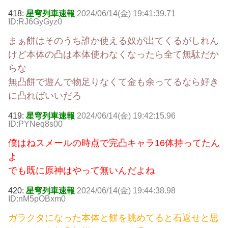
418:
星穹列車速報
2024/06/14(金) 19:41:39.71
ID:RJ6GyGyz0
まぁ餅はそのうち誰か使える奴が出てくるがしれん
けど本体の凸は本体使わなくなったら全て無駄だか
らな
無凸餅で遊んで物足りなくて金も余ってるなら好き
に凸ればいいだろ
419:
星穹列車速報
2024/06/14(金) 19:42:15.96
ID:PYNeq8s00
僕はねスメールの時点で完凸キャラ16体持ってたん
よ
でも既に原神はやって無いんだよね
420:
星穹列車速報
2024/06/14(金) 19:44:38.98
ID:nM5pOBxm0
ガラクタになった本体と餅を眺めてると石返せと思