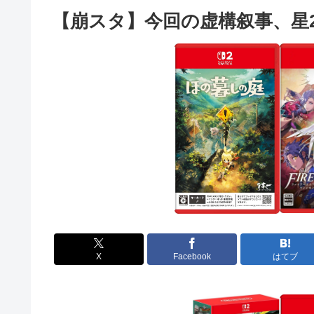
【崩スタ】今回の虚構叙事、星
X
Facebook
はてブ