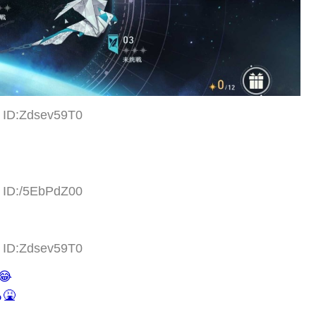
1 ID:Zdsev59T0
5 ID:/5EbPdZ00
8 ID:Zdsev59T0

🤮