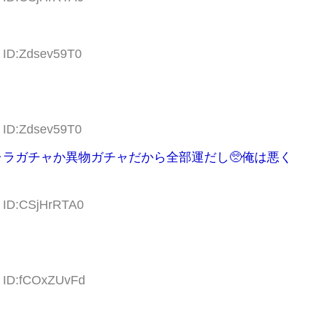
5 ID:Zdsev59T0
8 ID:Zdsev59T0
ラガチャか異物ガチャだから全部運だし🥺俺は悪く
9 ID:CSjHrRTA0
9 ID:fCOxZUvFd