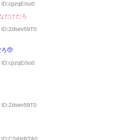
 ID:cpzqE/su0
なだけだろ
8 ID:Zdsev59T0
ろ🥺
 ID:cpzqE/su0
6 ID:Zdsev59T0
8 ID:CSjHrRTA0