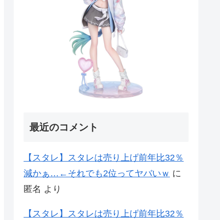
最近のコメント
【スタレ】スタレは売り上げ前年比32％
減かぁ…←それでも2位ってヤバいｗ
に
匿名
より
【スタレ】スタレは売り上げ前年比32％