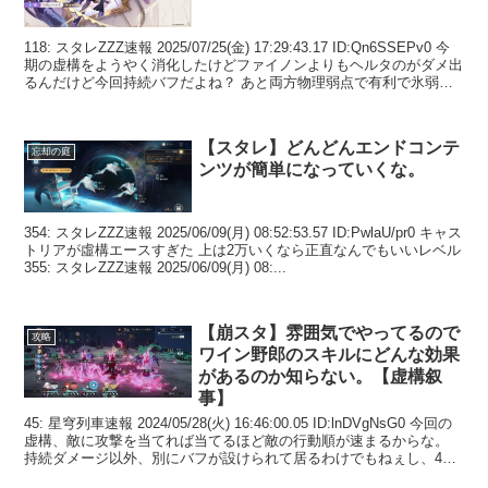
118: スタレZZZ速報 2025/07/25(金) 17:29:43.17 ID:Qn6SSEPv0 今
期の虚構をようやく消化したけどファイノンよりもヘルタのがダメ出
るんだけど今回持続バフだよね？ あと両方物理弱点で有利で氷弱点
がない ...
【スタレ】どんどんエンドコンテ
忘却の庭
ンツが簡単になっていくな。
354: スタレZZZ速報 2025/06/09(月) 08:52:53.57 ID:PwlaU/pr0 キャス
トリアが虛構エースすぎた 上は2万いくなら正直なんでもいいレベル
355: スタレZZZ速報 2025/06/09(月) 08:...
【崩スタ】雰囲気でやってるので
攻略
ワイン野郎のスキルにどんな効果
があるのか知らない。【虚構叙
事】
45: 星穹列車速報 2024/05/28(火) 16:46:00.05 ID:lnDVgNsG0 今回の
虚構、敵に攻撃を当てれば当てるほど敵の行動順が速まるからな。
持続ダメージ以外、別にバフが設けられて居るわけでもねぇし、4の
前半なんか...