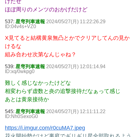
けたぜ
ほぼ周りのメンツのおかげだけど
537:
星穹列車速報
2024/05/27(月) 11:22:26.29
ID:04v4s+VZ0
X見てると結構黄泉無凸とかでクリアしてんの見か
けるな
組み合わせ次第なんじゃね？
539:
星穹列車速報
2024/05/27(月) 12:01:14.94
ID:xq/0wkpg0
難しく感じなかったけどな
相変わらず虚数と炎の追撃接待だなぁって感じ
あとは黄泉接待か
545:
星穹列車速報
2024/05/27(月) 12:11:11.22
ID:Nh0SexoG0
https://i.imgur.com/r0cuMA7.jpeg
花火開始勢だけど裏庭でギリギリ星全部取れるよう