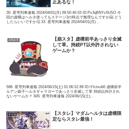
正あるな！
30: 星穹列車速報 2024/04/01(月) 09:50:40.03 ID:Pv3qBNYc0USO 今
回の虚構はヘルタ使ってもステージ3の時点で無理なんですが🤗 どう
したらいいですか🤔 33: 星穹列車速報 2024/04/01(月)...
【崩スタ】虚構前半あっさり全滅
虚構叙事
して草。持続PT以外許されない
ゲームか？
588: 星穹列車速報 2024/06/15(土) 01:06:52.89 ID:iYIctvu60 虚構前半
ルアン姫子ヘルタギャラガーであっさり全滅して草 持続以外許され
ないゲームか？ 605: 星穹列車速報 2024/06/15(土)...
【スタレ】マダムヘルタは虚構限
キャラ
定ならスタレ最強！