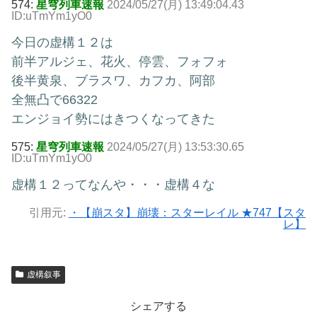
574:
星穹列車速報
2024/05/27(月) 13:49:04.43
ID:uTmYm1yO0
今日の虚構１２は
前半アルジェ、花火、停雲、フォフォ
後半黄泉、ブラスワ、カフカ、阿部
全無凸で66322
エンジョイ勢にはきつくなってきた
575:
星穹列車速報
2024/05/27(月) 13:53:30.65
ID:uTmYm1yO0
虚構１２ってなんや・・・虚構４な
引用元:
・【崩スタ】崩壊：スターレイル ★747【スタ
レ】
虚構叙事
シェアする