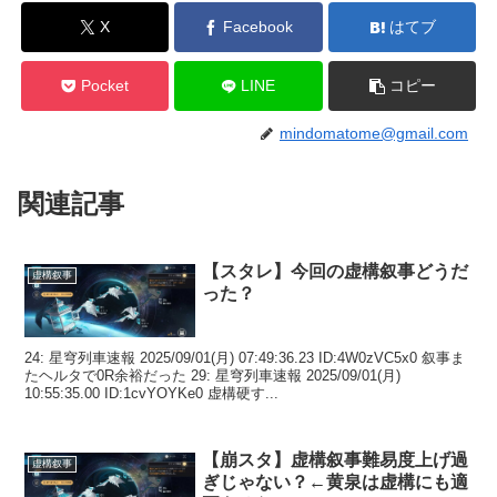
X
Facebook
はてブ
Pocket
LINE
コピー
mindomatome@gmail.com
関連記事
【スタレ】今回の虚構叙事どうだ
虚構叙事
った？
24: 星穹列車速報 2025/09/01(月) 07:49:36.23 ID:4W0zVC5x0 叙事ま
たヘルタで0R余裕だった 29: 星穹列車速報 2025/09/01(月)
10:55:35.00 ID:1cvYOYKe0 虚構硬す...
【崩スタ】虚構叙事難易度上げ過
虚構叙事
ぎじゃない？←黄泉は虚構にも適