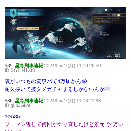
535:
星穹列車速報
2024/05/27(月) 11:10:26.59
ID:StYHN1Xr0
裏がいつもの黄泉パで4万届かん😭
耐久抜いて披ダメガチャするしかないんか🥺
536:
星穹列車速報
2024/05/27(月) 11:13:21.83
ID:giibJGko0
>>535
プーマン逃して何回かやり直したけど景元で4万い