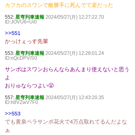
カフカのスワンで敵勝手に死んでて楽だった
552:
星穹列車速報
2024/05/27(月) 12:27:22.70
ID:JOVU6+Ui0
>>551
かっけぇっす先輩
553:
星穹列車速報
2024/05/27(月) 12:28:01.24
ID:nQcDPV/S0
サンポはスワンおらんならあんまり使えないと思う
よ
おりゅならつよい😤
557:
星穹列車速報
2024/05/27(月) 12:43:20.35
ID:h8VZwV7F0
>>553
でも黄泉ペラサンポ花火で4万点取れてるんだよな
ぁ