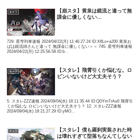
【崩スタ】黄泉は鏡流と違って無
キャラ
課金に優しくない…
729: 星穹列車速報 2024/04/22(月) 11:46:27.24 ID:X8Lo+a200 黄泉お
ばは鏡流姉さんと違って 無課金に優しくない＞＜ 745: 星穹列車速報
2024/04/22(月) 12:25:56.58 ID:b...
【スタレ】飛霄引くか悩むな。ロ
キャラ
ビンいないけど大丈夫そう？
5: スタレZZZ速報 2024/09/04(水) 18:11:35.44 ID:QDYmTrAu0 飛霄引
くか悩むな ロビンいないけど大丈夫そう？ 12: スタレZZZ速報
2024/09/04(水) 18:21:27.29 ID:yMO...
【スタレ】僕も羅刹実装された時
キャラ
は壊れすぎて型落ちなんてしない