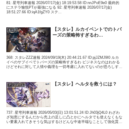
81: 星穹列車速報 2026/07/17(金) 18:19:53.58 ID:nnJPoE9e0 最終的
にステラ愉悦PTが最強になる 92: 星穹列車速報 2026/07/17(金)
18:51:27.66 ID:iqA1fgZY0 ステ...
【スタレ】ルカイベントでのトパ
キャラ
ーズの策略怖すぎるわ…
368: スタレZZZ速報 2024/09/19(木) 20:44:21.67 ID:pjJZMJ9I0 ルカ
イベのサブイベでトパーズの策略怖すぎるわ ビジネスなのはわかる
けどそれに対して人情や義理を一切考慮に入れてないのが恐ろしすぎ
るわ ...
【スタレ】ヘルタを救うには？
アップデート
737: 星穹列車速報 2026/05/03(日) 13:01:51.24 ID:Jh03jQ4L0 わざわ
ざ知恵にするんだから売上の足しに凸とかにヘルタでも使えなくもな
い要素入れてきそうな気はするけどんな中途半端なことして強化貰え
なくなる...