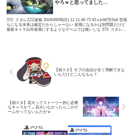
やろｗと思ってました…
372: スタレZZZ速報 2024/09/08(日) 11:11:40.73 ID:s1nW7E0a0 型落
ちになる未来は確定だからしゃーない 産廃になるかは別問題だけど
最新キャラ以外産廃にするようなゲームでは無いしな 373: スタレ...
【崩スタ】モブの会話が全く理解できな
いんだけどこんなもん？
【崩スタ】花火ってストーリー的に必要
なキャラか？←花火いなかったらこのゲ
ームやってないんだがｗ