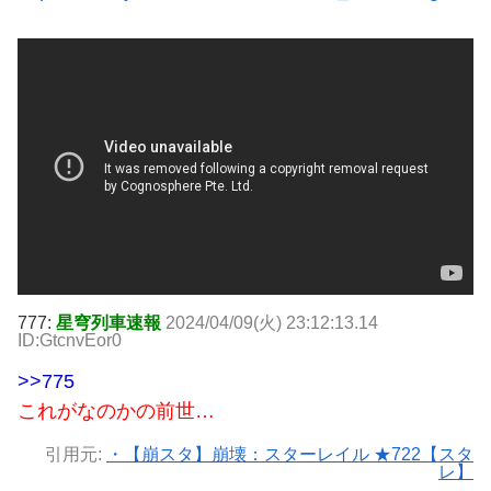
777:
星穹列車速報
2024/04/09(火) 23:12:13.14
ID:GtcnvEor0
>>775
これがなのかの前世…
引用元:
・【崩スタ】崩壊：スターレイル ★722【スタ
レ】