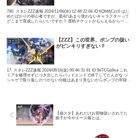
780: スタレZZZ速報 2024/11/06(水) 12:48:22.66 ID:6QbMjCzc0 はじ
めたばかりの初心者ですが、星4のあまり使わないキャラクターって
どこまで育成したらいいですか？ 星軌チケットがもらえるから一応
レベル...
【ZZZ】この世界、ボンプの扱い
キャラ
がピンキリすぎない？
17: スタレZZZ速報 2024/08/16(金) 00:46:31.91 ID:9eTCGp9xa これ
ミアを修理せずにつき出したらバッドエンドで終了してたんかな ソ
シャゲで取り返しのつかない分岐はあまり見ないからボンプの牢獄み
たく時空...
【崩スタ】あれだけお荷物扱いされてた
姫子が今やエース級とは。