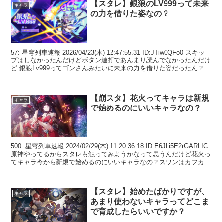
【スタレ】銀狼のLV999って未来
キャラ
の力を借りた姿なの？
57: 星穹列車速報 2026/04/23(木) 12:47:55.31 ID:JTiw0QFo0 スキッ
プはしなかったんだけどボタン連打であんまり読んでなかったんだけ
ど 銀狼Lv999ってゴンさんみたいに未来の力を借りた姿だったん？
72...
【崩スタ】花火ってキャラは新規
キャラ
で始めるのにいいキャラなの？
500: 星穹列車速報 2024/02/29(木) 11:20:36.18 ID:E6JLi5E2rGARLIC
原神やってるからスタレも触ってみようかなって思うんだけど花火っ
てキャラ今から新規で始めるのにいいキャラなの？スワンはカフカい
な...
【スタレ】始めたばかりですが、
キャラ
あまり使わないキャラってどこま
で育成したらいいですか？