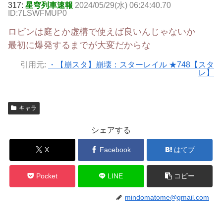
317:
星穹列車速報
2024/05/29(水) 06:24:40.70
ID:7LSWFMUP0
ロビンは庭とか虚構で使えば良いんじゃないか
最初に爆発するまでが大変だからな
引用元:
・【崩スタ】崩壊：スターレイル ★748【スタ
レ】
キャラ
シェアする
X
Facebook
はてブ
Pocket
LINE
コピー
mindomatome@gmail.com