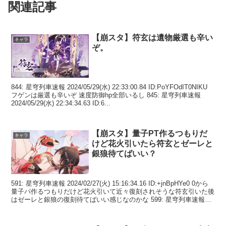
関連記事
【崩スタ】符玄は遺物厳選も辛い
キャラ
ぞ。
844: 星穹列車速報 2024/05/29(水) 22:33:00.84 ID:PoYFOdIT0NIKU
フゲンは厳選も辛いぞ 速度防御hp全部いるし 845: 星穹列車速報
2024/05/29(水) 22:34:34.63 ID:6...
【崩スタ】量子PT作るつもりだ
キャラ
けど花火引いたら符玄とゼーレと
銀狼待てばいい？
591: 星穹列車速報 2024/02/27(火) 15:16:34.16 ID:+jnBpHYe0 0から
量子パ作るつもりだけど花火引いて近々復刻されそうな符玄引いた後
はゼーレと銀狼の復刻待てばいい感じなのかな 599: 星穹列車速報
2...