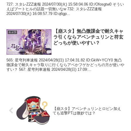
727: スタレZZZ速報 2024/07/30(火) 15:58:04.06 ID:/Ofosgtw0 そうい
えばブートヒルの話題一切無いなw 732: スタレZZZ速報
2024/07/30(火) 16:08:57.79 ID:q6gp...
【崩スタ】無凸微課金で耐久キャ
キャラ
ラ引くならアベンチュリンと符玄
どっちが使いやすい？
565: 星穹列車速報 2024/04/28(日) 17:04:31.82 ID:GkW+YC/Y0 無凸
微課金で耐久キャラ取りに行くならアベかフゲかどっちの方が使いや
すい？ 567: 星穹列車速報 2024/04/28(日) 17:09:...
【崩スタ】アベンチュリンとロビン加え
ても追撃PTは微妙では？