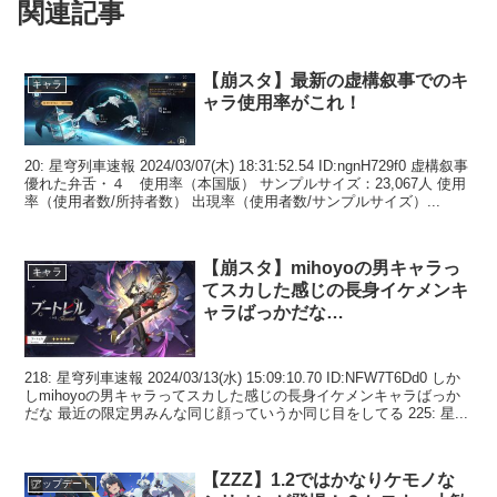
関連記事
【崩スタ】最新の虚構叙事でのキ
キャラ
ャラ使用率がこれ！
20: 星穹列車速報 2024/03/07(木) 18:31:52.54 ID:ngnH729f0 虚構叙事
優れた弁舌・４ 使用率（本国版） サンプルサイズ：23,067人 使用
率（使用者数/所持者数） 出現率（使用者数/サンプルサイズ）...
【崩スタ】mihoyoの男キャラっ
キャラ
てスカした感じの長身イケメンキ
ャラばっかだな…
218: 星穹列車速報 2024/03/13(水) 15:09:10.70 ID:NFW7T6Dd0 しか
しmihoyoの男キャラってスカした感じの長身イケメンキャラばっか
だな 最近の限定男みんな同じ顔っていうか同じ目をしてる 225: 星...
【ZZZ】1.2ではかなりケモノな
アップデート