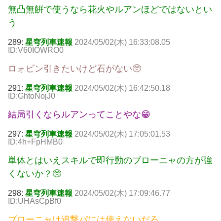
無凸無餠で使うなら花火やルアンほどではないとい
う
289:
星穹列車速報
2024/05/02(木) 16:33:08.05
ID:V60IOWRO0
ロォビン引きたいけど石がない🥺
291:
星穹列車速報
2024/05/02(木) 16:42:50.18
ID:GhtoNojJ0
結局引くならルアンってことやな😁
297:
星穹列車速報
2024/05/02(木) 17:05:01.53
ID:4h+FpHMB0
単体とはいえスキルで即行動のブローニャの方が強
くないか？🥺
298:
星穹列車速報
2024/05/02(木) 17:09:46.77
ID:UHAsCpBf0
ブローニャは追撃パには使えないだろ