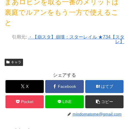
まあロビンを取る一番のメリットは
裏庭でルアンをもう一方で使えるこ
と
引用元:
・【崩スタ】崩壊：スターレイル ★734【スタ
レ】
キャラ
シェアする
X
Facebook
はてブ
Pocket
LINE
コピー
mindomatome@gmail.com