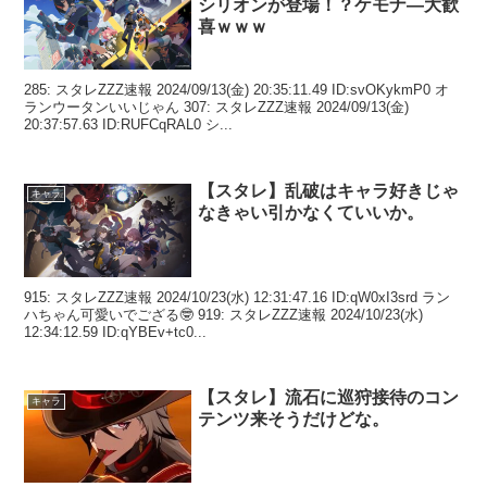
シリオンが登場！？ケモナ―大歓
喜ｗｗｗ
285: スタレZZZ速報 2024/09/13(金) 20:35:11.49 ID:svOKykmP0 オ
ランウータンいいじゃん 307: スタレZZZ速報 2024/09/13(金)
20:37:57.63 ID:RUFCqRAL0 シ...
【スタレ】乱破はキャラ好きじゃ
キャラ
なきゃい引かなくていいか。
915: スタレZZZ速報 2024/10/23(水) 12:31:47.16 ID:qW0xI3srd ラン
ハちゃん可愛いでござる🤓 919: スタレZZZ速報 2024/10/23(水)
12:34:12.59 ID:qYBEv+tc0...
【スタレ】流石に巡狩接待のコン
キャラ
テンツ来そうだけどな。