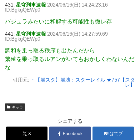
431:
星穹列車速報
2024/06/16(日) 14:24:23.16
ID:BgkgQEWp0
バジュラみたいに和解する可能性も微レ存
441:
星穹列車速報
2024/06/16(日) 14:27:59.69
ID:BgkgQEWp0
調和を乗っ取る秩序も出たんだから
繁殖を乗っ取るルアンがいてもおかしくわないんだ
な
引用元:
・【崩スタ】崩壊：スターレイル ★757【スタ
レ】
キャラ
シェアする
X
Facebook
はてブ