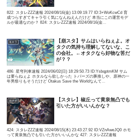
822: スタレZZZ速報 2024/08/16(金) 13:09:19.77 ID:3+WoKcwCd 育
成つらすぎてキャラ引く気になんねえんだけど 本当にこの運営モデ
ルが最適なのか？ 824: スタレZZZ速報 2024/08/16(金...
【崩スタ】サムはいらねぇよ。オ
キャラ
タクの気持ち理解してないな、こ
の会社。←オタクなら好物な筈だ
が？？
486: 星穹列車速報 2024/06/02(日) 18:29:50.73 ID:YsbqptmKM サム
は要らねぇよ ホタルなら欲しかった トパーズの豚推しや、原神の一
年男祭りもそうだけど Otakus Save the Worldなんて...
【スタレ】椒丘って黄泉無凸でも
ガチャ
引いた方がいいんかな？
424: スタレZZZ速報 2024/08/15(木) 23:43:27.92 ID:VZnAweJQ0 ホモ
って黄泉無凸でも引いた方がいいんかな 427: スタレZZZ速報