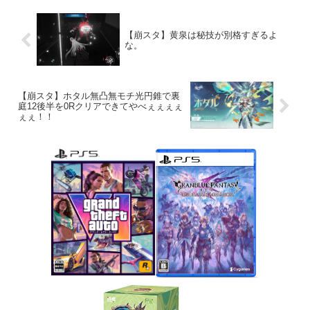
【崩スタ】黄泉は秘技が別格すぎるよ
な。
【崩スタ】ホタル無凸無モチ光円錐で裏
庭12後半を0Rクリアできてやべぇぇぇぇ
ぇぇ！！