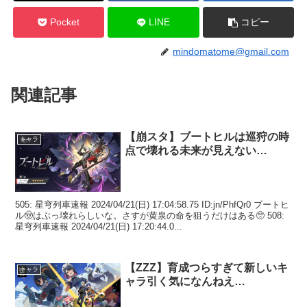
Pocket
LINE
コピー
mindomatome@gmail.com
関連記事
【崩スタ】ブートヒルは巡狩の時
キャラ
点で壊れる未来が見えない…
505: 星穹列車速報 2024/04/21(日) 17:04:58.75 ID:jn/PhfQr0 ブートヒ
ル🤠はぶっ壊れらしいな。さすが黄泉の命を狙うだけはある🥺 508:
星穹列車速報 2024/04/21(日) 17:20:44.0...
【ZZZ】育成つらすぎて新しいキ
キャラ
ャラ引く気になんねえ…