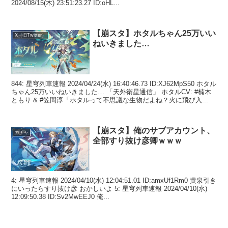
2024/08/15(木) 23:51:23.27 ID:oHL...
【崩スタ】ホタルちゃん25万いい
X（旧Twitter）
ねいきました…
844: 星穹列車速報 2024/04/24(水) 16:40:46.73 ID:XJ62MpS50 ホタル
ちゃん25万いいねいきました… 「天外衛星通信」 ホタルCV: #楠木
ともり & #笠間淳「ホタルって不思議な生物だよね？火に飛び入...
【崩スタ】俺のサブアカウント、
ガチャ
全部すり抜け彦卿ｗｗｗ
4: 星穹列車速報 2024/04/10(水) 12:04:51.01 ID:amxUf1Rm0 黄泉引き
にいったらすり抜け彦 おかしいよ 5: 星穹列車速報 2024/04/10(水)
12:09:50.38 ID:Sv2MwEEJ0 俺...