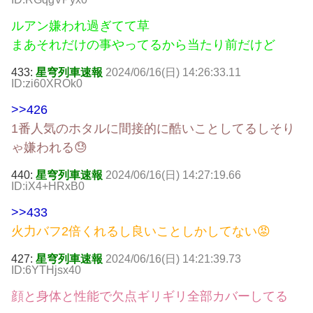
ルアン嫌われ過ぎてて草
まあそれだけの事やってるから当たり前だけど
433:
星穹列車速報
2024/06/16(日) 14:26:33.11
ID:zi60XROk0
>>426
1番人気のホタルに間接的に酷いことしてるしそり
ゃ嫌われる😓
440:
星穹列車速報
2024/06/16(日) 14:27:19.66
ID:iX4+HRxB0
>>433
火力バフ2倍くれるし良いことしかしてない😡
427:
星穹列車速報
2024/06/16(日) 14:21:39.73
ID:6YTHjsx40
顔と身体と性能で欠点ギリギリ全部カバーしてる