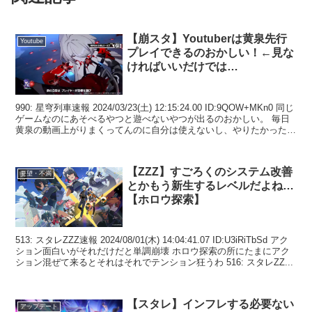
【崩スタ】Youtuberは黄泉先行
Youtube
プレイできるのおかしい！←見な
ければいいだけでは…
990: 星穹列車速報 2024/03/23(土) 12:15:24.00 ID:9QOW+MKn0 同じ
ゲームなのにあそべるやつと遊べないやつが出るのおかしい。 毎日
黄泉の動画上がりまくってんのに自分は使えないし、やりたかった事
を次々やら...
【ZZZ】すごろくのシステム改善
要望・不満
とかもう新生するレベルだよね…
【ホロウ探索】
513: スタレZZZ速報 2024/08/01(木) 14:04:41.07 ID:U3iRiTbSd アク
ション面白いがそれだけだと単調崩壊 ホロウ探索の所にたまにアク
ション混ぜて来るとそれはそれでテンション狂うわ 516: スタレZZ...
【スタレ】インフレする必要ない
アップデート