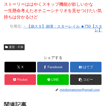
ストーリーははやくスキップ機能が欲しいかな
一生懸命考えたオナニーシナリオを見せつけたい気
持ちは分かるけど
引用元:
・【崩スタ】崩壊：スターレイル ★750【スタ
レ】
要望・不満
シェアする
X
Facebook
はてブ
Pocket
LINE
コピー
mindomatome@gmail.com
関連記事