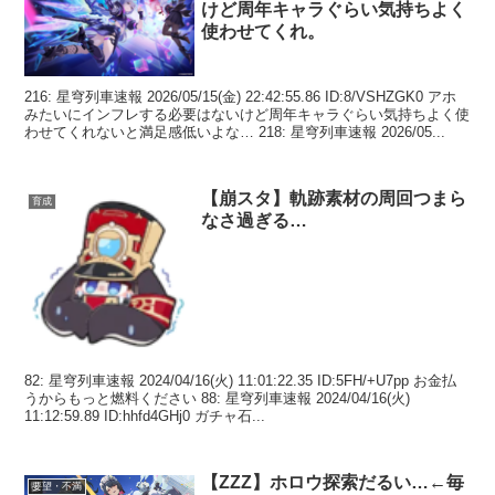
けど周年キャラぐらい気持ちよく
使わせてくれ。
216: 星穹列車速報 2026/05/15(金) 22:42:55.86 ID:8/VSHZGK0 アホ
みたいにインフレする必要はないけど周年キャラぐらい気持ちよく使
わせてくれないと満足感低いよな… 218: 星穹列車速報 2026/05...
【崩スタ】軌跡素材の周回つまら
育成
なさ過ぎる…
82: 星穹列車速報 2024/04/16(火) 11:01:22.35 ID:5FH/+U7pp お金払
うからもっと燃料ください 88: 星穹列車速報 2024/04/16(火)
11:12:59.89 ID:hhfd4GHj0 ガチャ石...
【ZZZ】ホロウ探索だるい…←毎
要望・不満