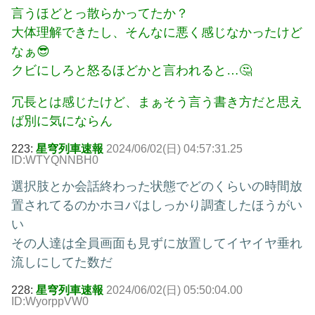
言うほどとっ散らかってたか？
大体理解できたし、そんなに悪く感じなかったけど
なぁ😎
クビにしろと怒るほどかと言われると…🤔
冗長とは感じたけど、まぁそう言う書き方だと思え
ば別に気にならん
223:
星穹列車速報
2024/06/02(日) 04:57:31.25
ID:WTYQNNBH0
選択肢とか会話終わった状態でどのくらいの時間放
置されてるのかホヨバはしっかり調査したほうがい
い
その人達は全員画面も見ずに放置してイヤイヤ垂れ
流しにしてた数だ
228:
星穹列車速報
2024/06/02(日) 05:50:04.00
ID:WyorppVW0