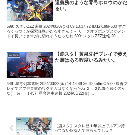
週義務のような零号ホロウのがだ
るい。
599: スタレZZZ速報 2024/08/07(水) 09:13:37.72 ID:LnC99F500 すご
ろくっつうか探索任務がだるすぎんよ～ リーグオブボンプとかメン
ドイ長いでさすがに切れそうだったわ 600: スタレZZZ速報 20...
【崩スタ】黄泉先行プレイで萎え
Youtube
た層はある程度いるみたい。
449: 星穹列車速報 2024/03/22(金) 14:48:49.36 ID:kn6mC7e00 線香プ
レイでアプデ直前のワクテカはなくなったね ２．２以降も続くのか
な(´・ω・｀) 457: 星穹列車速報 2024/03/22(金) ...
【崩スタ】スタレ歴１年以上でルアン持
ってない奴なんておらんでしょ？