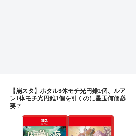
【崩スタ】ホタル3体モチ光円錐1個、ルア
ン1体モチ光円錐1個を引くのに星玉何個必
要？