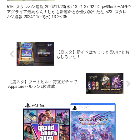
516: スタレZZZ速報 2024/11/20(水) 13:21:37.92 ID:qw69a/ii0HAPPY
アグライア最高やん！しかも新運命とか全力案件だな 523: スタレ
ZZZ速報 2024/11/20(水) 13:26:35....
【崩スタ】新イベはちょっと長いけどお
もしろいな！
【崩スタ】ブートヒル・符玄ガチャで
Appstoreセルラン1位達成！