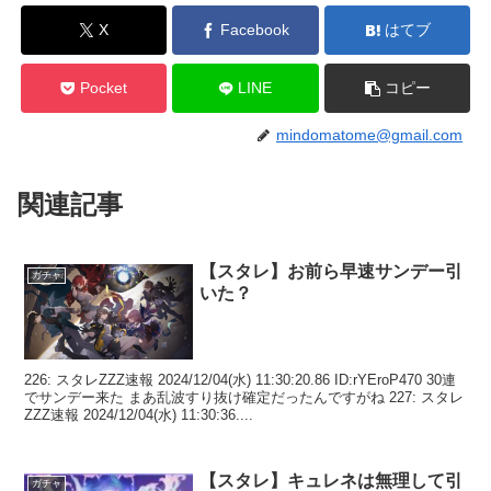
X
Facebook
はてブ
Pocket
LINE
コピー
mindomatome@gmail.com
関連記事
【スタレ】お前ら早速サンデー引
ガチャ
いた？
226: スタレZZZ速報 2024/12/04(水) 11:30:20.86 ID:rYEroP470 30連
でサンデー来た まあ乱波すり抜け確定だったんですがね 227: スタレ
ZZZ速報 2024/12/04(水) 11:30:36....
【スタレ】キュレネは無理して引
ガチャ