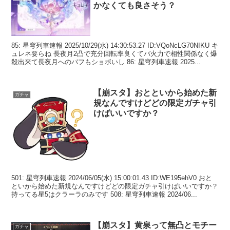
かなくても良さそう？
85: 星穹列車速報 2025/10/29(水) 14:30:53.27 ID:VQoNcLG70NIKU キ
ュレネ要らね 長夜月2凸で充分回転率良くてバ火力で相性関係なく爆
殺出来て長夜月へのバフもショボいし 86: 星穹列車速報 2025...
【崩スタ】おとといから始めた新
ガチャ
規なんですけどどの限定ガチャ引
けばいいですか？
501: 星穹列車速報 2024/06/05(水) 15:00:01.43 ID:WE195ehV0 おと
といから始めた新規なんですけどどの限定ガチャ引けばいいですか？
持ってる星5はクラーラのみです 508: 星穹列車速報 2024/06...
【崩スタ】黄泉って無凸とモチー
ガチャ