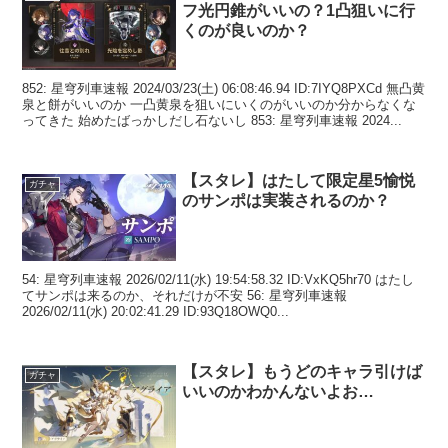
フ光円錐がいいの？1凸狙いに行
くのが良いのか？
852: 星穹列車速報 2024/03/23(土) 06:08:46.94 ID:7IYQ8PXCd 無凸黄
泉と餅がいいのか 一凸黄泉を狙いにいくのがいいのか分からなくな
ってきた 始めたばっかしだし石ないし 853: 星穹列車速報 2024...
【スタレ】はたして限定星5愉悦
ガチャ
のサンポは実装されるのか？
54: 星穹列車速報 2026/02/11(水) 19:54:58.32 ID:VxKQ5hr70 はたし
てサンポは来るのか、それだけが不安 56: 星穹列車速報
2026/02/11(水) 20:02:41.29 ID:93Q18OWQ0...
【スタレ】もうどのキャラ引けば
ガチャ
いいのかわかんないよお…