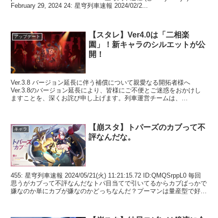
February 29, 2024 24: 星穹列車速報 2024/02/2...
【スタレ】Ver4.0は「二相楽
アップデート
園」！新キャラのシルエットが公
開！
Ver.3.8 バージョン延長に伴う補償について親愛なる開拓者様へ
Ver.3.8のバージョン延長により、皆様にご不便とご迷惑をおかけし
ますことを、深くお詫び申し上げます。列車運営チームは、
2025/12/08 13:00… pic.twit...
【崩スタ】トパーズのカブって不
キャラ
評なんだな。
455: 星穹列車速報 2024/05/21(火) 11:21:15.72 ID:QMQSrppL0 毎回
思うがカブって不評なんだなトパ目当てで引いてるからカブばっかで
嫌なのか単にカブが嫌なのかどっちなんだ？プーマンは量産型で好き
じゃないが...