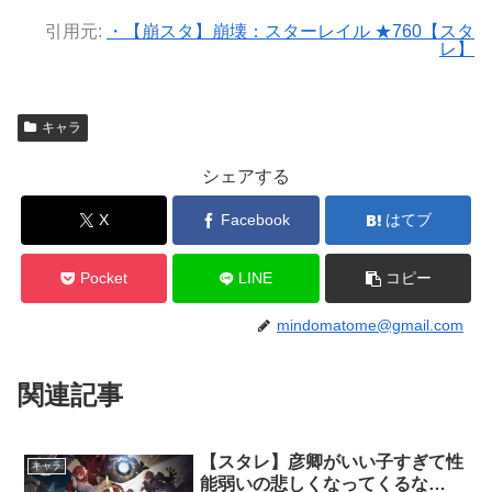
引用元:
・【崩スタ】崩壊：スターレイル ★760【スタ
レ】
キャラ
シェアする
X
Facebook
はてブ
Pocket
LINE
コピー
mindomatome@gmail.com
関連記事
【スタレ】彦卿がいい子すぎて性
キャラ
能弱いの悲しくなってくるな…