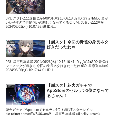
873: スタレZZZ速報 2024/08/01(木) 10:06:18.82 ID:GYte7hMo0 彦が
いい子すぎて性能弱いの悲しくなってくるな 874: スタレZZZ速報
2024/08/01(木) 10:07:53.59 ID:6...
【崩スタ】今回の青雀の身長ネタ
キャラ
好きだったわｗ
928: 星穹列車速報 2024/06/26(水) 10:12:16.41 ID:ygWrJxSD0 青雀は
マニアックが過ぎる 今回の身長ネタ好きだったわ 930: 星穹列車速報
2024/06/26(水) 10:17:44.01 ID:1...
【崩スタ】花火ガチャで
ガチャ
AppStoreのセルラン1位になって
るじゃん！
花火ガチャでAppstoreでセルラン1位！#崩壊スターレイル
pic.twitter.com/nSWBU6wonW— 星穹列車速報 (@seikyuresya)