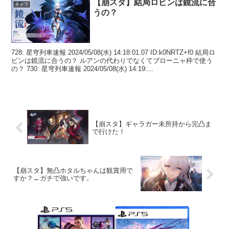
【崩スタ】結局ロビンは鏡流に合
キャラ
うの？
728: 星穹列車速報 2024/05/08(水) 14:18:01.07 ID:k0NRTZ+f0 結局ロ
ビンは鏡流に合うの？ ルアンの代わりでなくてブローニャ枠で使う
の？ 730: 星穹列車速報 2024/05/08(水) 14:19:...
【崩スタ】ギャラガー未所持から完凸ま
で行けた！
【崩スタ】無凸ホタルちゃんは観賞用で
すか？←ガチで強いです。