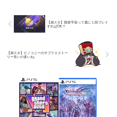
【崩スタ】階差宇宙って週に１回プレイ
すればOK？
【崩スタ】ピノコニーのサブクエストー
リー良いの多いね。