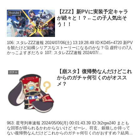
【ZZZ】新PVに実装予定キャラ
Youtube
が続々と！？←この子人気出そ
う！！
106: スタレZZZ速報 2024/07/06(土) 13:19:28.49 ID:KD45+4720 新PV
を観たけど結構シリアスなストーリーになるのかな？🤔 虚狩りの7人
かっこよすぎだろ☺ 107: スタレZZZ速報 2024/07/...
【崩スタ】復帰勢なんだけどこれ
ガチャ
からのガチャ何引くのがオスス
メ？
963: 星穹列車速報 2024/05/06(月) 00:01:43.39 ID:3t2rgw240 まとも
な回答が得られるかわからないけど ゼーレ、符玄、銀狼しか持って
ない復帰勢なんだけどこれからのガチャ何引くのがおすすめ？結局ホ
タルは罠...