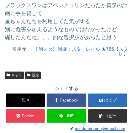
ブラックスワンはアベンチュリンだったか黄泉の計
画に手を貸して
星ちゃんたちを利用してた気がする
別に危害を加えるようなものではなかったけど
騙したんだね。。。的な選択肢があったと思う
引用元:
・【崩スタ】崩壊：スターレイル ★765【スタ
レ】
キャラ
設定
シェアする
X
Facebook
はてブ
Pocket
LINE
コピー
mindomatome@gmail.com