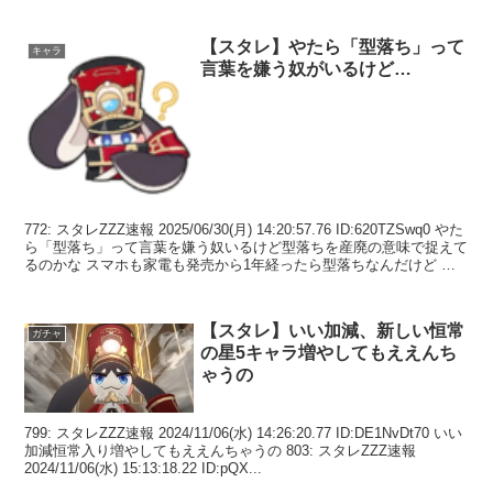
【スタレ】やたら「型落ち」って
キャラ
言葉を嫌う奴がいるけど…
772: スタレZZZ速報 2025/06/30(月) 14:20:57.76 ID:620TZSwq0 やた
ら「型落ち」って言葉を嫌う奴いるけど型落ちを産廃の意味で捉えて
るのかな スマホも家電も発売から1年経ったら型落ちなんだけど 別
に使...
【スタレ】いい加減、新しい恒常
ガチャ
の星5キャラ増やしてもええんち
ゃうの
799: スタレZZZ速報 2024/11/06(水) 14:26:20.77 ID:DE1NvDt70 いい
加減恒常入り増やしてもええんちゃうの 803: スタレZZZ速報
2024/11/06(水) 15:13:18.22 ID:pQX...