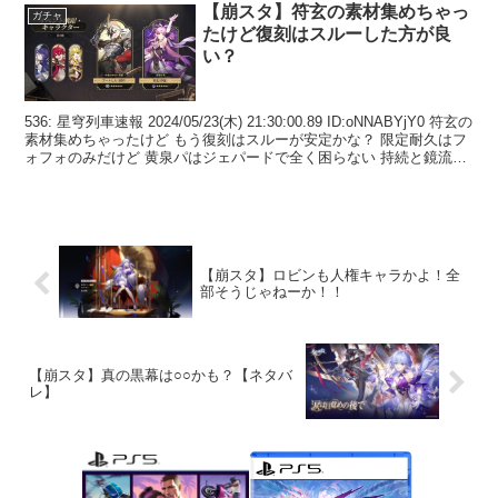
【崩スタ】符玄の素材集めちゃっ
ガチャ
たけど復刻はスルーした方が良
い？
536: 星穹列車速報 2024/05/23(木) 21:30:00.89 ID:oNNABYjY0 符玄の
素材集めちゃったけど もう復刻はスルーが安定かな？ 限定耐久はフ
ォフォのみだけど 黄泉パはジェパードで全く困らない 持続と鏡流パ
はフ...
【崩スタ】ロビンも人権キャラかよ！全
部そうじゃねーか！！
【崩スタ】真の黒幕は○○かも？【ネタバ
レ】