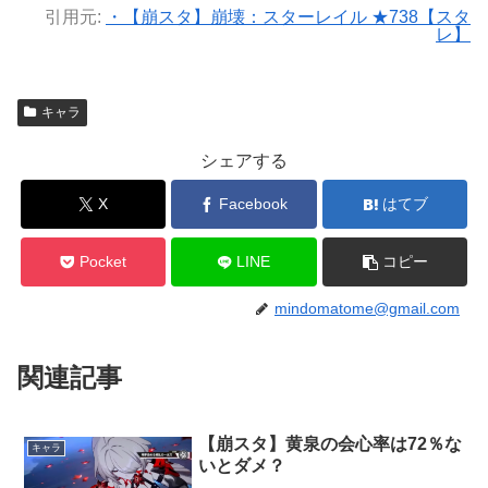
引用元:
・【崩スタ】崩壊：スターレイル ★738【スタ
レ】
キャラ
シェアする
X
Facebook
はてブ
Pocket
LINE
コピー
mindomatome@gmail.com
関連記事
【崩スタ】黄泉の会心率は72％な
キャラ
いとダメ？