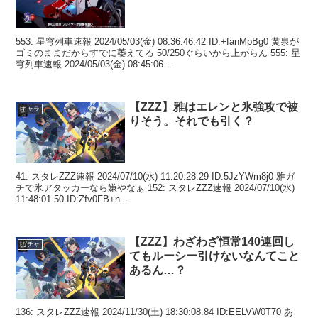
553: 星穹列車速報 2024/05/03(金) 08:36:46.42 ID:+fanMpBg0 黄泉が
ゴミのままだからすでに萎えてる 50/250ぐらいから上がらん 555: 星
穹列車速報 2024/05/03(金) 08:45:06...
【ZZZ】雅はエレンと氷強攻で被
キャラ
りそう。それでも引く？
41: スタレZZZ速報 2024/07/10(水) 11:20:28.29 ID:5JzYWm8j0 雅ガ
チで氷アタッカーなら嫌やなぁ 152: スタレZZZ速報 2024/07/10(水)
11:48:01.50 ID:Zfv0FB+n...
【ZZZ】わざわざ恒常140連回し
ガチャ
てもルーシー引けないなんてこと
あるん…？
136: スタレZZZ速報 2024/11/30(土) 18:30:08.84 ID:EELVW0T70 あ