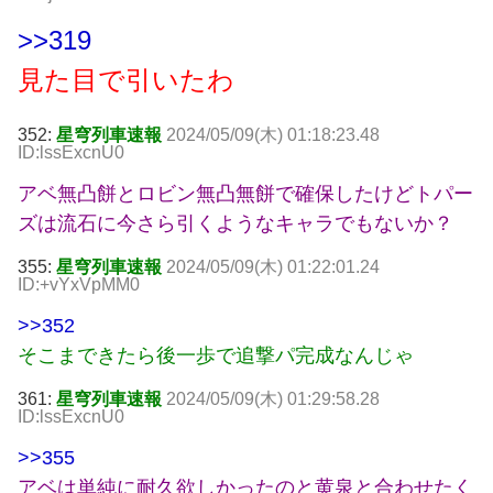
>>319
見た目で引いたわ
352:
星穹列車速報
2024/05/09(木) 01:18:23.48
ID:lssExcnU0
アベ無凸餅とロビン無凸無餅で確保したけどトパー
ズは流石に今さら引くようなキャラでもないか？
355:
星穹列車速報
2024/05/09(木) 01:22:01.24
ID:+vYxVpMM0
>>352
そこまできたら後一歩で追撃パ完成なんじゃ
361:
星穹列車速報
2024/05/09(木) 01:29:58.28
ID:lssExcnU0
>>355
アベは単純に耐久欲しかったのと黄泉と合わせたく