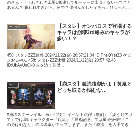
のさぁ・・・わざわざ工場140連してルーシーに出会えないってこと
あるん？ 嫌われすぎだろ、何で？僕何んかした？あっ、ひょっとし
て臭い...
【スタレ】オンパロスで登場する
アップデート
キャラは崩壊3rd絡みのキャラが
多い！？
456: スタレZZZ速報 2024/11/22(金) 20:57:21.04 ID:PhsQYstZ0 ケビ
ンおるやん 458: スタレZZZ速報 2024/11/22(金) 20:57:42.46
ID:UkAyUsOk0 火を追う英傑...
【崩スタ】鏡流復刻かよ！黄泉と
ガチャ
どっち取るか悩むな…
#崩壊スターレイル Ver.2.1後半 イベント跳躍（復刻）「淡く月欠け
て」では星5キャラクター「鏡流」「遡る記憶」では星5光円錐「こ
の身は剣なり」の出現率がアップします。また「鏡流」を入手できる
チャンス！ぜひお見逃しなく！#スターレイル予...