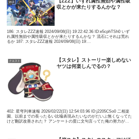
【ZZZ】いずれ属性無効や属性吸
雑談
収とかが来たりするんかな？
186: スタレZZZ速報 2024/09/08(日) 19:22:42.36 ID:e5cphTSh0 いず
れ属性無効や属性吸収とかが来たりするんかな？ 流石にそれは荒れ
るか 187: スタレZZZ速報 2024/09/08(日) 19:...
【スタレ】ストーリー楽しめない
クエスト
ヤツは何楽しんでるの？
402: 星穹列車速報 2026/02/22(日) 12:54:03.96 ID:j2205CSo0 二相楽
園、以前までの長ったるい比喩表現みたいなのがだいぶ無くなってた
けど翻訳改善された？ アンケートの度に文句言ってた俺の努力が実
ったんか...