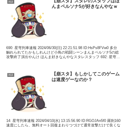
【崩スタ】スタレのスタッフはほ
雑談
んまペルソナ5が好きなんやなｗ
690: 星穹列車速報 2024/06/30(日) 22:21:51.98 ID:HsPs8FVw0 多分
触れられてたかもしれんけど小鳥の戦闘シーンまんまペルソナ5の総
攻撃終了演出やんけ ほんま好きなんやなスタレスタッフ 692: 星穹列
車...
【崩スタ】もしかしてこのゲーム
雑談
は速度ゲーなのか？
14: 星穹列車速報 2024/04/10(水) 13:15:56.90 ID:RGOJAn5f0 羅刹160
速度にしたら、無料オート回復まわりつづけて通常攻撃だけで良くな