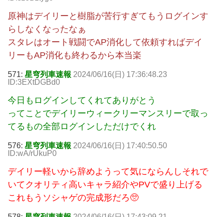
原神はデイリーと樹脂が苦行すぎてもうログインす
らしなくなったなぁ
スタレはオート戦闘でAP消化して依頼すればデイ
リーもAP消化も終わるから本当楽
571:
星穹列車速報
2024/06/16(日) 17:36:48.23
ID:3EXtDGBd0
今日もログインしてくれてありがとう
ってことでデイリーウィークリーマンスリーで取っ
てるもの全部ログインしただけでくれ
576:
星穹列車速報
2024/06/16(日) 17:40:50.50
ID:wA/rUkuP0
デイリー軽いから辞めようって気にならんしそれで
いてクオリティ高いキャラ紹介やPVで盛り上げる
これもうソシャゲの完成形だろ🥺
578:
星穹列車速報
2024/06/16(日) 17:43:09.21