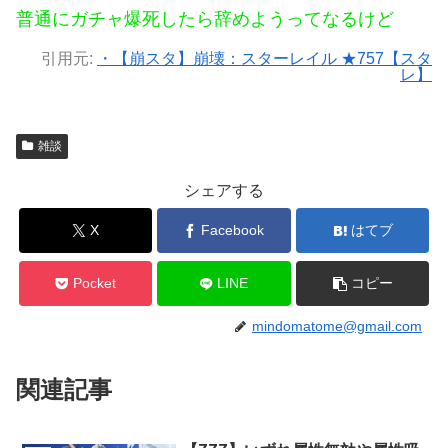
普通にガチャ爆死したら辞めようってなるけど
引用元:
・【崩スタ】崩壊：スターレイル ★757【スタ
レ】
雑談
シェアする
X
Facebook
はてブ
Pocket
LINE
コピー
mindomatome@gmail.com
関連記事