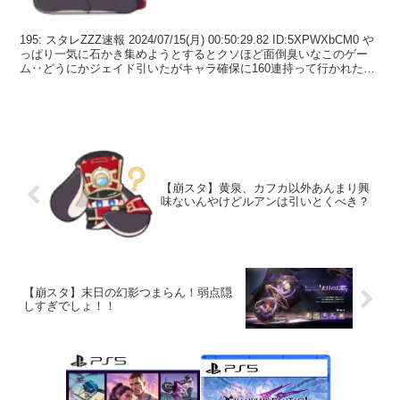
195: スタレZZZ速報 2024/07/15(月) 00:50:29.82 ID:5XPWXbCM0 や
っぱり一気に石かき集めようとするとクソほど面倒臭いなこのゲー
ム‥どうにかジェイド引いたがキャラ確保に160連持って行かれた途
端に糞ゲ...
【崩スタ】黄泉、カフカ以外あんまり興
味ないんやけどルアンは引いとくべき？
【崩スタ】末日の幻影つまらん！弱点隠
しすぎでしょ！！