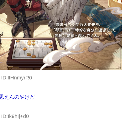
 ID:lfHnmyrR0
思えんのやけど
ID:Ik9hIj+d0