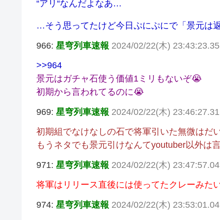
“アリ“なんだよなあ…
…そう思ってたけど今日ぷにぷにで「景元は返
966:
星穹列車速報
2024/02/22(木) 23:43:23.35 
>>964
景元はガチャ石使う価値1ミリもないぞ😭
初期から言われてるのに😭
969:
星穹列車速報
2024/02/22(木) 23:46:27.3
初期組でなけなしの石で将軍引いた無微はだ
もうネタでも景元引けなんてyoutuber以外は
971:
星穹列車速報
2024/02/22(木) 23:47:57.0
将軍はリリース直後には使ってたクレーみた
974:
星穹列車速報
2024/02/22(木) 23:53:01.0