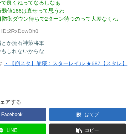
ーで良くねってなるしなぁ
動値166は直せって思うわ
目防御ダウン待ちで2ターン待つのって大差なくね
4 ID:2RxDowDh0
場とか流石神策将軍
かもしれないからな
:
・【崩スタ】崩壊：スターレイル ★687【スタレ】
ェアする
Facebook
はてブ
LINE
コピー