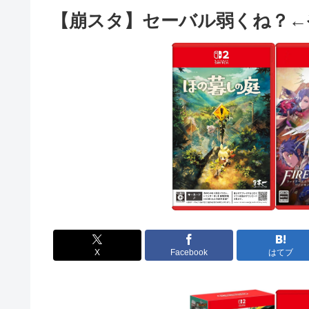
【崩スタ】セーバル弱くね？←
X
Facebook
はてブ