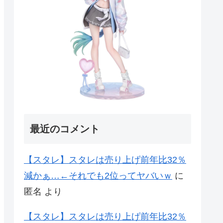
最近のコメント
【スタレ】スタレは売り上げ前年比32％
減かぁ…←それでも2位ってヤバいｗ
に
匿名
より
【スタレ】スタレは売り上げ前年比32％