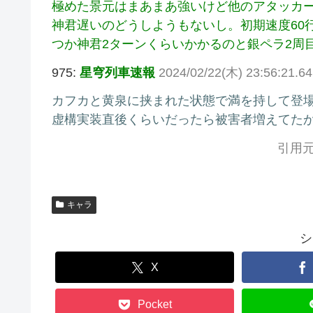
極めた景元はまあまあ強いけど他のアタッカ
神君遅いのどうしようもないし。初期速度60行
つか神君2ターンくらいかかるのと銀ペラ2周
975:
星穹列車速報
2024/02/22(木) 23:56:21.6
カフカと黄泉に挟まれた状態で満を持して登
虚構実装直後くらいだったら被害者増えてた
引用元
キャラ
シ
X
Pocket