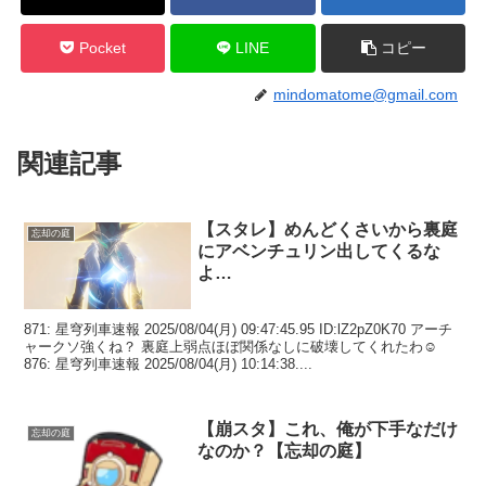
Pocket
LINE
コピー
mindomatome@gmail.com
関連記事
【スタレ】めんどくさいから裏庭
忘却の庭
にアベンチュリン出してくるな
よ…
871: 星穹列車速報 2025/08/04(月) 09:47:45.95 ID:lZ2pZ0K70 アーチ
ャークソ強くね？ 裏庭上弱点ほぼ関係なしに破壊してくれたわ☺
876: 星穹列車速報 2025/08/04(月) 10:14:38....
【崩スタ】これ、俺が下手なだけ
忘却の庭
なのか？【忘却の庭】