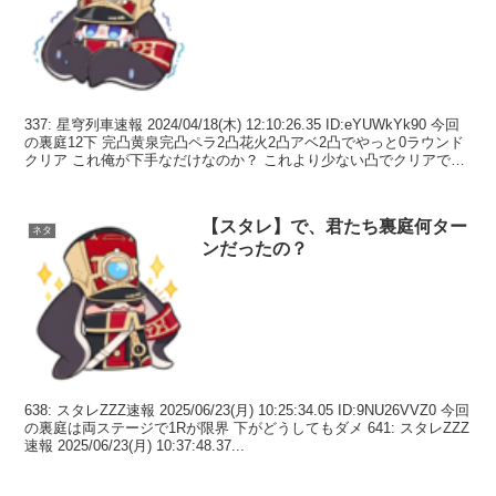
337: 星穹列車速報 2024/04/18(木) 12:10:26.35 ID:eYUWkYk90 今回
の裏庭12下 完凸黄泉完凸ペラ2凸花火2凸アベ2凸でやっと0ラウンド
クリア これ俺が下手なだけなのか？ これより少ない凸でクリアでき
る...
【スタレ】で、君たち裏庭何ター
ネタ
ンだったの？
638: スタレZZZ速報 2025/06/23(月) 10:25:34.05 ID:9NU26VVZ0 今回
の裏庭は両ステージで1Rが限界 下がどうしてもダメ 641: スタレZZZ
速報 2025/06/23(月) 10:37:48.37...