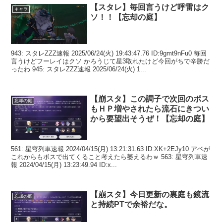
【スタレ】毎回言うけど呼雷はク
キャラ
ソ！！【忘却の庭】
943: スタレZZZ速報 2025/06/24(火) 19:43:47.76 ID:9gmt9nFu0 毎回
言うけどフーレイはクソ かろうじて星3取れたけど今回がちで辛勝だ
ったわ 945: スタレZZZ速報 2025/06/24(火) 1...
【崩スタ】この調子で次回のボス
忘却の庭
もＨＰ増やされたら流石にきつい
から要望出そうぜ！【忘却の庭】
561: 星穹列車速報 2024/04/15(月) 13:21:31.63 ID:XK+2EJy10 アベが
これからもボスで出てくること考えたら萎えるわｗ 563: 星穹列車速
報 2024/04/15(月) 13:23:49.94 ID:x...
【崩スタ】今日更新の裏庭も鏡流
忘却の庭
と持続PTで余裕だな。