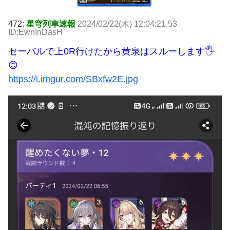
472:
星穹列車速報
2024/02/22(木) 12:04:21.53
ID:EwnInDasH
セーバルで上0R行けたから黄泉はスルーします🖐
😊
https://i.imgur.com/SBxfw2E.jpg