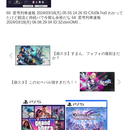
60: 星穹列車速報 2024/03/18(月) 05:55:14.26 ID:CXd3k7ro0 わかって
たけど鏡流と持続パで今期も余裕だな 64: 星穹列車速報
2024/03/18(月) 06:08:29.04 ID:3ZxbmOM0...
【崩スタ】すまん、フォフォの復刻まだ
か？
【崩スタ】このセーバル強すぎだろ！！