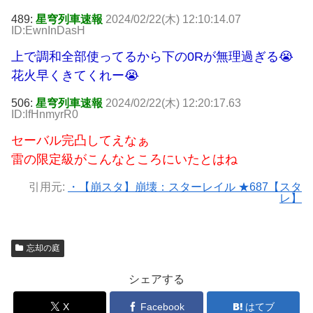
489:
星穹列車速報
2024/02/22(木) 12:10:14.07
ID:EwnInDasH
上で調和全部使ってるから下の0Rが無理過ぎる😭
花火早くきてくれー😭
506:
星穹列車速報
2024/02/22(木) 12:20:17.63
ID:lfHnmyrR0
セーバル完凸してえなぁ
雷の限定級がこんなところにいたとはね
引用元:
・【崩スタ】崩壊：スターレイル ★687【スタ
レ】
忘却の庭
シェアする
X
Facebook
はてブ