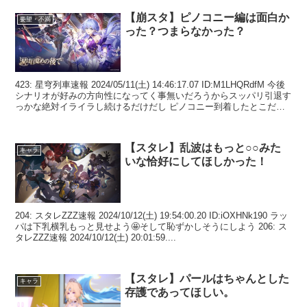
【崩スタ】ピノコニー編は面白か
要望・不満
った？つまらなかった？
423: 星穹列車速報 2024/05/11(土) 14:46:17.07 ID:M1LHQRdfM 今後
シナリオが好みの方向性になってく事無いだろうからスッパリ引退す
っかな絶対イライラし続けるだけだし ピノコニー到着したとこだけ
はホント好...
【スタレ】乱波はもっと○○みた
キャラ
いな恰好にしてほしかった！
204: スタレZZZ速報 2024/10/12(土) 19:54:00.20 ID:iOXHNk190 ラッ
パは下乳横乳もっと見せよう🤩そして恥ずかしそうにしよう 206: ス
タレZZZ速報 2024/10/12(土) 20:01:59....
【スタレ】パールはちゃんとした
キャラ
存護であってほしい。