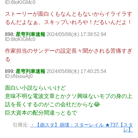
ID:8IoKlGMc0
ストーリーが面白くもなんともないからイライラす
るんだよなぁ、スキップいれろや！だるいんだよ！
898:
星穹列車速報
2024/05/08(水) 17:39:52.94
ID:8IoKlGMc0
作家担当のサンデーの設定長々聞かされる苦痛すぎ
る
899:
星穹列車速報
2024/05/08(水) 17:40:25.54
ID:i/NxouAj0
面白い小説ならいいけど
意味不明な電波文章とかクソ興味ないモブの身の上
話を長くするのがこの会社だからな😂
巨大資本の配分間違っとるで
引用元:
・【崩スタ】崩壊：スターレイル ★737【スタ
レ】