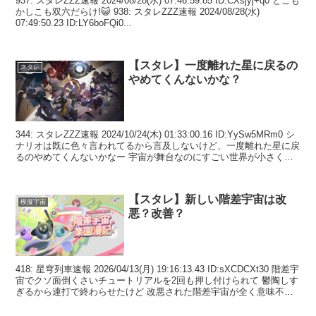
937: スタレZZZ速報 2024/08/28(水) 07:46:59.85 ID:CXsjyj+q0 どこも
かしこも双六だらけ!😺 938: スタレZZZ速報 2024/08/28(水)
07:49:50.23 ID:LY6boFQi0...
【スタレ】一度離れた星に戻るの
スタレ
やめてくんないかな？
344: スタレZZZ速報 2024/10/24(木) 01:33:00.16 ID:YySw5MRm0 シ
ナリオは既に色々言われてるから言及しないけど、一度離れた星に戻
るのやめてくんないかなー 宇宙が舞台なのにすごい世界が小さく感
じる 銀...
【スタレ】新しい階差宇宙は改
模擬宇宙
悪？改善？
418: 星穹列車速報 2026/04/13(月) 19:16:13.43 ID:sXCDCXt30 階差宇
宙でクソ面倒くさいチュートリアルを2回も押し付けられて 鬱陶しす
ぎるから連打で終わらせたけど 改悪された階差宇宙が全く意味不明
で訳分...