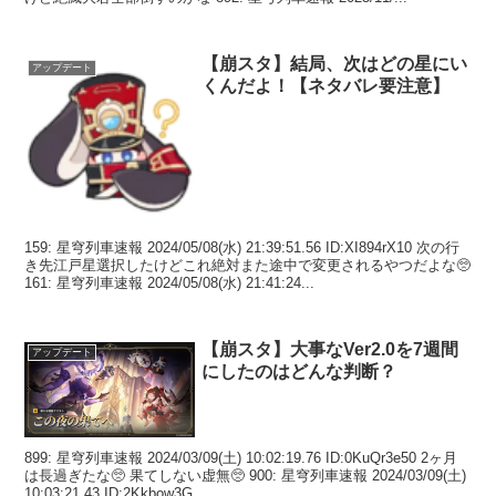
【崩スタ】結局、次はどの星にい
アップデート
くんだよ！【ネタバレ要注意】
159: 星穹列車速報 2024/05/08(水) 21:39:51.56 ID:XI894rX10 次の行
き先江戸星選択したけどこれ絶対また途中で変更されるやつだよな🥺
161: 星穹列車速報 2024/05/08(水) 21:41:24...
【崩スタ】大事なVer2.0を7週間
アップデート
にしたのはどんな判断？
899: 星穹列車速報 2024/03/09(土) 10:02:19.76 ID:0KuQr3e50 2ヶ月
は長過ぎたな🥺 果てしない虚無🥺 900: 星穹列車速報 2024/03/09(土)
10:03:21.43 ID:2Kkbow3G...