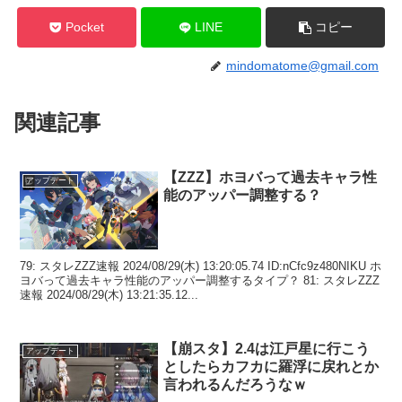
Pocket
LINE
コピー
mindomatome@gmail.com
関連記事
【ZZZ】ホヨバって過去キャラ性
アップデート
能のアッパー調整する？
79: スタレZZZ速報 2024/08/29(木) 13:20:05.74 ID:nCfc9z480NIKU ホ
ヨバって過去キャラ性能のアッパー調整するタイプ？ 81: スタレZZZ
速報 2024/08/29(木) 13:21:35.12...
【崩スタ】2.4は江戸星に行こう
アップデート
としたらカフカに羅浮に戻れとか
言われるんだろうなｗ