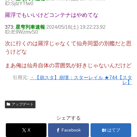
ID:SjIzYTfw0
羅浮でもいいけどコンテナはやめてな
373:
星穹列車速報
2024/05/18(土) 19:22:23.92
ID:/E9WzmvS0
次に行くのは羅浮じゃなくて仙舟同盟の別艦だと思
うけどな
まあ俺は仙舟自体の雰囲気が好きじゃないんだけど
引用元:
・【崩スタ】崩壊：スターレイル ★744【スタ
レ】
アップデート
シェアする
X
Facebook
はてブ