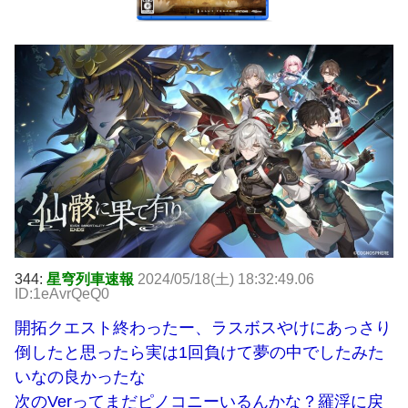
344:
星穹列車速報
2024/05/18(土) 18:32:49.06
ID:1eAvrQeQ0
開拓クエスト終わったー、ラスボスやけにあっさり
倒したと思ったら実は1回負けて夢の中でしたみた
いなの良かったな
次のVerってまだピノコニーいるんかな？羅浮に戻