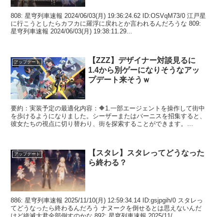
808: 星穹列車速報 2024/06/03(月) 19:36:24.62 ID:OSVqM73/0 江戸星
に行こうとしたらカフカに羅浮に戻れとか言われるんだろうな 809:
星穹列車速報 2024/06/03(月) 19:38:11.29...
【ZZZ】デザイナー対談見るに
アップデート
1.4から別ゲーになりそうなアッ
プデート来そうｗ
要約：実装予定の最適化内容：🔶1.一部エージェントを操作して街中
を歩けるようになりました。シーザーまたはバーニスを招集すると、
彼女たちの視点に切り替わり、街を探索することができます。
Ver.1.4では、すべての招集済みエージェントを、非戦闘...
【スタレ】スタレってどうなった
アップデート
ら終わる？
886: 星穹列車速報 2025/11/10(月) 12:59:34.14 ID:gsjpgih/0 スタレっ
てどうなったら終わるんだろう ナヌークを倒せるとは思えないんだ
けど絶滅大君全部倒すのかな 892: 星穹列車速報 2025/11/...